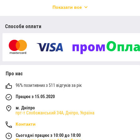
Більше 1400 моделей дитячих, шкільних, міських
Показати все
рюкзаків, а також товари для навчання, творчості і
хобі.
Запрошуємо ознайомитися з асортиментом та обрати
Способи оплати
рюкзак шкільний
із спеціальними знижками на сайті 10-
40%!
Перейти до каталогу
Про нас
96% позитивних з 511 відгуків за рік
ЧОМУ ВАРТО КУПИТИ РЮКЗАК В
ІНТЕРНЕТ МАГАЗИНІ “РЮКЗАК-МАРКЕТ”
Працює з 15.05.2020
м. Дніпро
прт-т Слобожанський 34А, Дніпро, Україна
Контакти
Сьогодні працює з 10:00 до 18:00