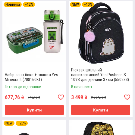
Новинка
–12%
NEW
–10%
Рюкзак шкільний
Набір ланч-бокс + пляшка Yes
напівкаркасний Yes Pusheen S-
Minecraft (708160К1)
109S для дівчини 37 см (550233)
Готово до відправки
В наявності
677,76
3 499
₴
₴
770,18 ₴
3 887,78 ₴
Купити
Купити
NEW
–25%