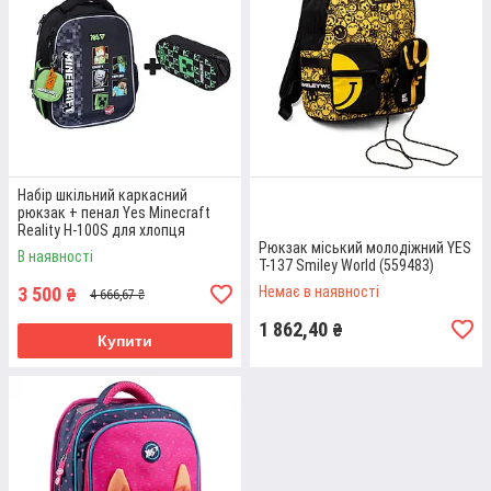
Набір шкільний каркасний
рюкзак + пенал Yes Minecraft
Reality H-100S для хлопця
(550223D1)
Рюкзак міський молодіжний YES
В наявності
T-137 Smiley World (559483)
3 500
Немає в наявності
₴
4 666,67 ₴
1 862,40
₴
Купити