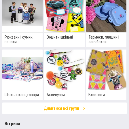
Рюкзаки і сумки,
Зошити шкільні
Термоси, пляшки і
пенали
ланчбокси
Шкільні канцтовари
Аксесуари
Блокноти
Дивитися всі групи
Вітрина