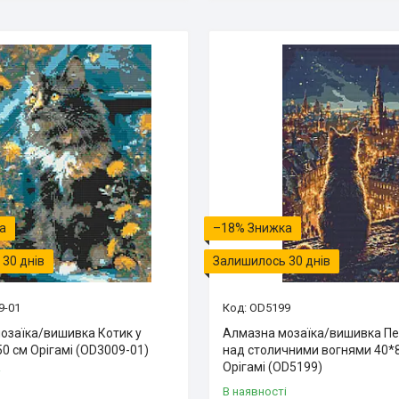
–18%
30 днів
Залишилось 30 днів
9-01
OD5199
озаїка/вишивка Котик у
Алмазна мозаїка/вишивка Пе
50 см Орігамі (OD3009-01)
над столичними вогнями 40*
Орігамі (OD5199)
і
В наявності