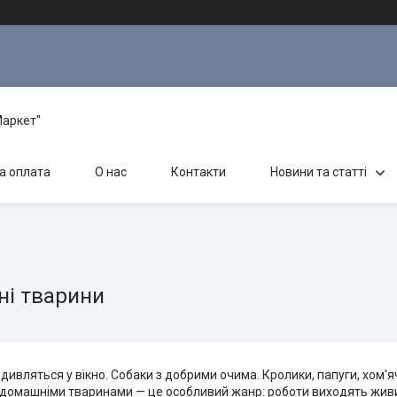
Маркет"
а оплата
О нас
Контакти
Новини та статті
і тварини
 дивляться у вікно. Собаки з добрими очима. Кролики, папуги, хом'я
 домашніми тваринами — це особливий жанр: роботи виходять живи