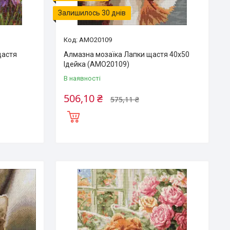
Залишилось 30 днів
AMO20109
щастя
Алмазна мозаїка Лапки щастя 40х50
Ідейка (AMO20109)
В наявності
506,10 ₴
575,11 ₴