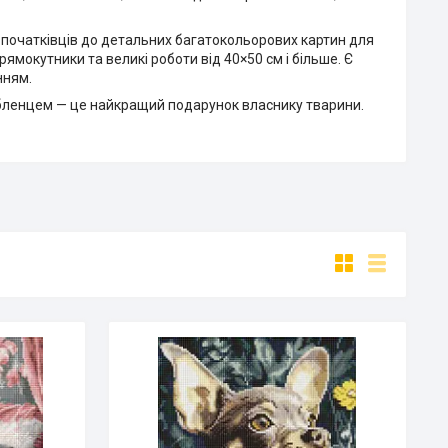
для початківців до детальних багатокольорових картин для
рямокутники та великі роботи від 40×50 см і більше. Є
нням.
любленцем — це найкращий подарунок власнику тварини.