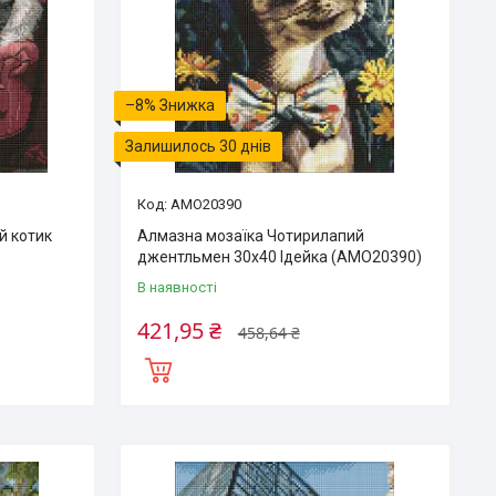
–8%
Залишилось 30 днів
AMO20390
й котик
Алмазна мозаїка Чотирилапий
джентльмен 30х40 Ідейка (AMO20390)
В наявності
421,95 ₴
458,64 ₴