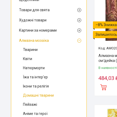
Товари для свята
Художні товари
–8%
Картини за номерами
Залишилось 
Алмазна мозаїка
AMO20
Тварини
Алмазна м
Квіти
см Ідейка
Натюрморти
В наявност
484,03 
Їжа та інтер'єр
Ікони та релігія
Домашні тварини
Пейзажі
Аніме та герої