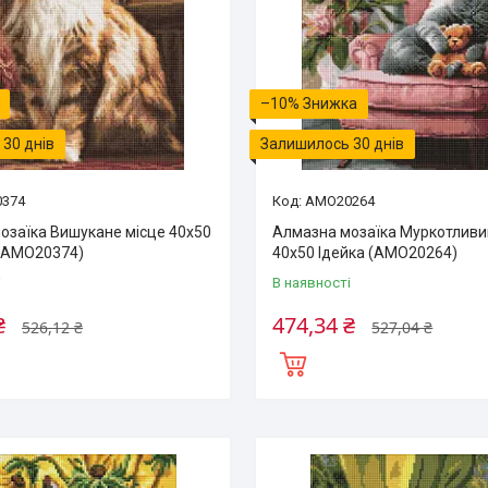
–10%
30 днів
Залишилось 30 днів
374
AMO20264
озаїка Вишукане місце 40х50
Алмазна мозаїка Муркотливи
 (AMO20374)
40х50 Ідейка (AMO20264)
і
В наявності
₴
474,34 ₴
526,12 ₴
527,04 ₴