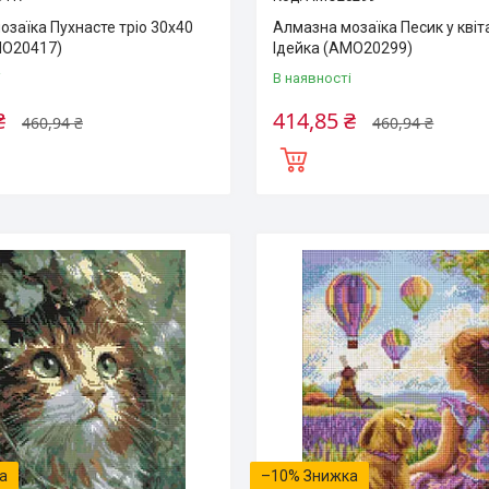
заїка Пуxнасте тріо 30х40
Алмазна мозаїка Песик у квіт
MO20417)
Ідейка (AMO20299)
і
В наявності
₴
414,85 ₴
460,94 ₴
460,94 ₴
–10%