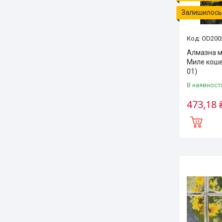
Залишилось 
OD200
Алмазна м
Миле коше
01)
В наявност
473,18 