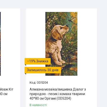
–19%
Залишилось 30 днів
OD5204
йзаж Кіт
Алмазна мозаїка/вишивка Діалог з
80 см
природою - песик і комаха тварини
40*80 см Орігамі (OD5204)
В наявності