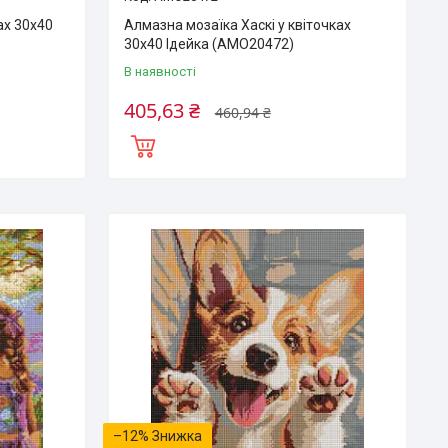
ах 30х40
Алмазна мозаїка Хаскі у квіточках
30х40 Ідейка (AMO20472)
В наявності
405,63 ₴
460,94 ₴
–12%