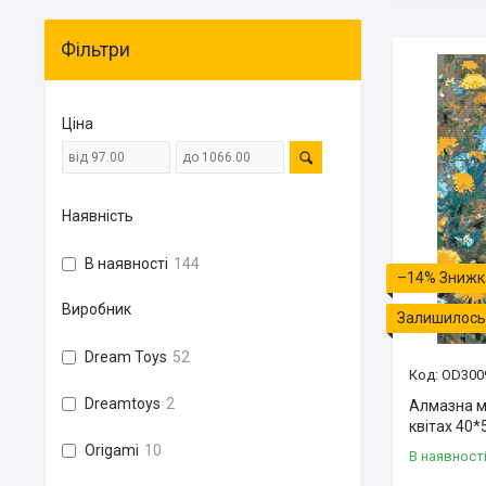
Фільтри
Ціна
Наявність
В наявності
144
–14%
Виробник
Залишилось 
Dream Toys
52
OD300
Dreamtoys
2
Алмазна м
квітах 40*
Origami
10
В наявност