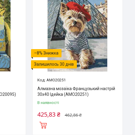
–8%
Залишилось 30 днів
AMO20251
Алмазна мозаїка Французький настрій
MO20095)
30х40 Ідейка (AMO20251)
В наявності
425,83 ₴
462,86 ₴