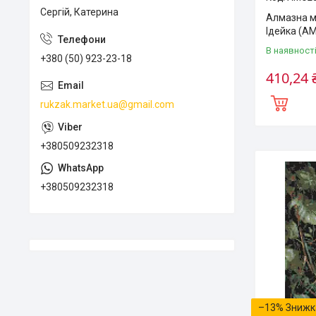
Сергій, Катерина
Алмазна мо
Ідейка (A
В наявност
+380 (50) 923-23-18
410,24 
rukzak.market.ua@gmail.com
+380509232318
+380509232318
–13%