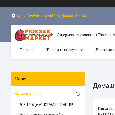
прт-т Слобожанський 34А, Дніпро, Україна
Супермаркет рюкзаков "Рюкзак-
Головна
Товари та послуги
Доставка т
Домашн
Каталог товарів
РОЗПРОДАЖ ЧОРНА П'ЯТНИЦЯ!
Кішки, що
мозаїка з
Подарунки на випускний у