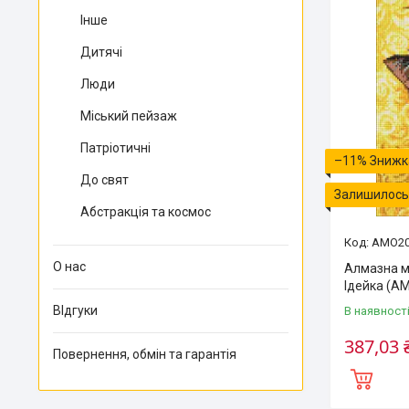
Інше
Дитячі
Люди
Міський пейзаж
Патріотичні
–11%
До свят
Залишилось 
Абстракція та космос
AMO20
О нас
Алмазна мо
Ідейка (A
ВІдгуки
В наявност
387,03 
Повернення, обмін та гарантія