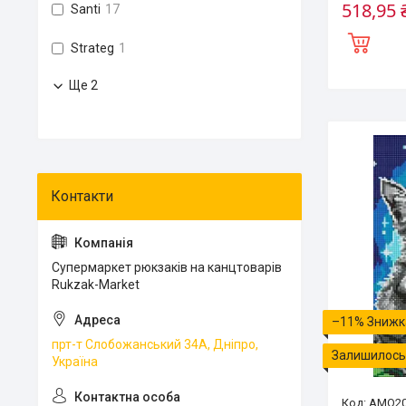
518,95 
Santi
17
Strateg
1
Ще 2
Супермаркет рюкзаків на канцтоварів
Rukzak-Market
–11%
прт-т Слобожанський 34А, Дніпро,
Залишилось 
Україна
AMO20