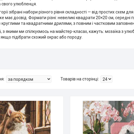
 свого улюбленця.
егорії зібрані набори різного рівня складності — від простих схем 
вже має досвід. Формати різні: невеликі квадрати 20×20 см, середні п
з круглими та квадратними дрилями, з повним і частковим заповне
, з якими ми спілкуємось на майстер-класах, кажуть: мозаїка з у
якщо підібрати схожий окрас або породу.