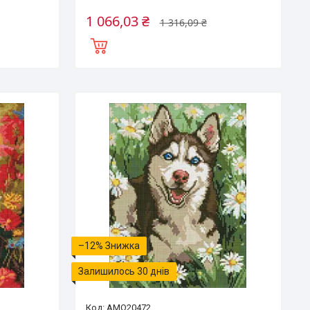
1 066,03 ₴
1 316,09 ₴
–12%
Залишилось 30 днів
AMO20472