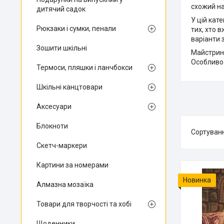
схожий на
дитячий садок
У цій кат
Рюкзаки і сумки, пенали
тих, хто 
варіанти 
Зошити шкільні
Майстрині
Особливо 
Термоси, пляшки і ланчбокси
Шкільні канцтовари
Аксесуари
Блокноти
Скетч-маркери
Картини за номерами
Новинка
Алмазна мозаїка
Товари для творчості та хобі
Щоденники