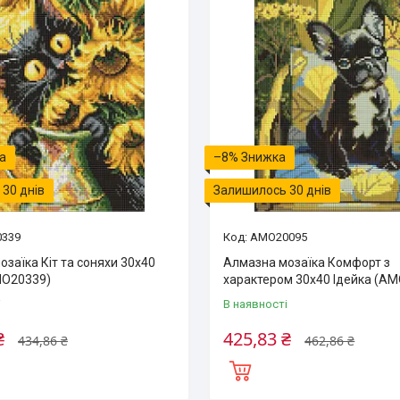
–8%
30 днів
Залишилось 30 днів
339
AMO20095
заїка Кіт та соняхи 30х40
Алмазна мозаїка Комфорт з
MO20339)
характером 30х40 Ідейка (A
і
В наявності
₴
425,83 ₴
434,86 ₴
462,86 ₴