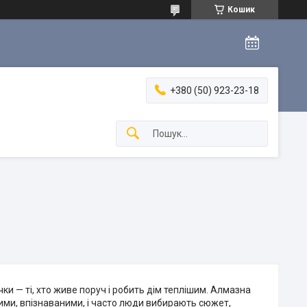
Кошик
+380 (50) 923-23-18
чки — ті, хто живе поруч і робить дім теплішим. Алмазна
ми, впізнаваними, і часто люди вибирають сюжет,