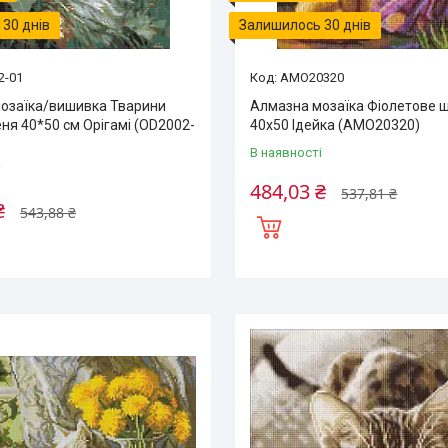
30 днів
Залишилось 30 днів
2-01
AMO20320
озаїка/вишивка Тварини
Алмазна мозаїка Фіолетове 
ня 40*50 см Орігамі (OD2002-
40х50 Ідейка (AMO20320)
В наявності
і
484,03 ₴
537,81 ₴
₴
543,88 ₴