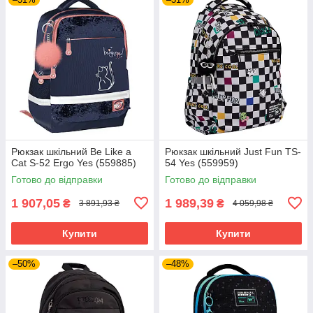
Рюкзак шкільний Be Like a
Рюкзак шкільний Just Fun TS-
Cat S-52 Ergo Yes (559885)
54 Yes (559959)
Готово до відправки
Готово до відправки
1 907,05
1 989,39
₴
₴
3 891,93 ₴
4 059,98 ₴
Купити
Купити
–50%
–48%