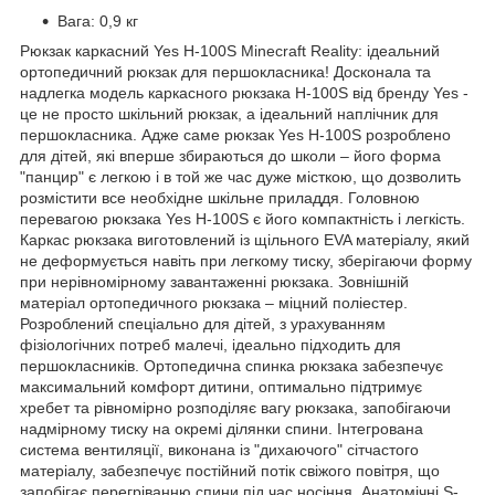
Вага: 0,9 кг
Рюкзак каркасний Yes H-100S Minecraft Reality: ідеальний
ортопедичний рюкзак для першокласника! Досконала та
надлегка модель каркасного рюкзака H-100S від бренду Yes -
це не просто шкільний рюкзак, а ідеальний наплічник для
першокласника. Адже саме рюкзак Yes H-100S розроблено
для дітей, які вперше збираються до школи – його форма
"панцир" є легкою і в той же час дуже місткою, що дозволить
розмістити все необхідне шкільне приладдя. Головною
перевагою рюкзака Yes H-100S є його компактність і легкість.
Каркас рюкзака виготовлений із щільного EVA матеріалу, який
не деформується навіть при легкому тиску, зберігаючи форму
при нерівномірному завантаженні рюкзака. Зовнішній
матеріал ортопедичного рюкзака – міцний поліестер.
Розроблений спеціально для дітей, з урахуванням
фізіологічних потреб малечі, ідеально підходить для
першокласників. Ортопедична спинка рюкзака забезпечує
максимальний комфорт дитини, оптимально підтримує
хребет та рівномірно розподіляє вагу рюкзака, запобігаючи
надмірному тиску на окремі ділянки спини. Інтегрована
система вентиляції, виконана із "дихаючого" сітчастого
матеріалу, забезпечує постійний потік свіжого повітря, що
запобігає перегріванню спини під час носіння. Анатомічні S-