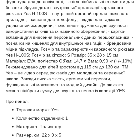
фурнітура для довговічності; - світловідбивальні елементи для
безпеки. Зручні деталі внутрішньої організації каркасного
рюкзака Yes H-100S: - внутрішній органайзер для шкільного
приладдя; - кишеня для телефону; - відділ для гаджетів,
ущільнений зсередини; - ключниця-пружинка для зручності
використання ключів та їх надійного збереження; - картка-
вкладиш для внесення персональних даних першокласника; -
позначки на кишенях для внутрішньої навігації; - брендована
міцна підкладка. Розмір та характеристики каркасного рюкзака
Yes H-100S: Розмір за сіткою: S Розмір: 35 х 28 х 15 см
Матеріал: EVA, поліестер Об‘єм: 14,7 л Вага: 0,90 кг (+/- 10%)
Рекомендовано для дітей зростом від 115 см до 130 см. ТМ
Yes – це лідер серед рюкзаків для молодшої та середньої
школи. Завжди висока якість, ергономічні переваги,
функціональні можливості та модний дизайн. До рюкзака
можна підібрати сумку для взуття та пенал із колекції YES.
Про пенал:
Торговая марка: Yes
Количество отделений: 1
Материал: Полиэстер
Размер, см: 22 х 9 х 5