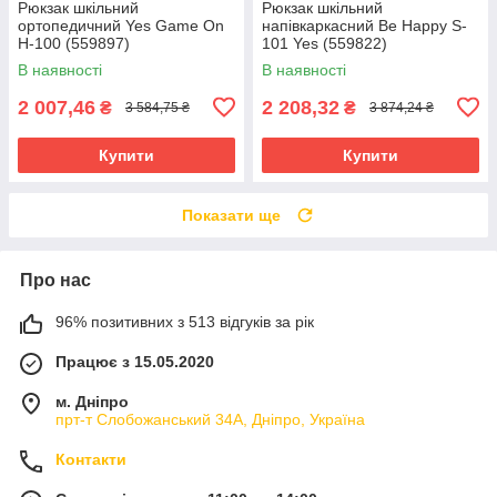
Рюкзак шкільний
Рюкзак шкільний
ортопедичний Yes Game On
напівкаркасний Be Happy S-
H-100 (559897)
101 Yes (559822)
В наявності
В наявності
2 007,46
2 208,32
₴
₴
3 584,75 ₴
3 874,24 ₴
Купити
Купити
Показати ще
Про нас
96% позитивних з 513 відгуків за рік
Працює з 15.05.2020
м. Дніпро
прт-т Слобожанський 34А, Дніпро, Україна
Контакти