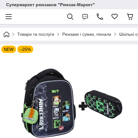
Супермаркет рюкзаков "Рюкзак-Маркет"
Товари та послуги
Рюкзаки і сумки, пенали
Шкільні 
NEW
–25%