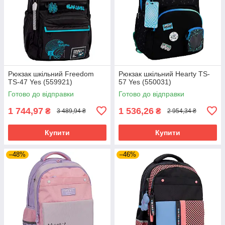
Рюкзак шкільний Freedom
Рюкзак шкільний Hearty TS-
TS-47 Yes (559921)
57 Yes (550031)
Готово до відправки
Готово до відправки
1 744,97
1 536,26
₴
₴
3 489,94 ₴
2 954,34 ₴
Купити
Купити
–48%
–46%