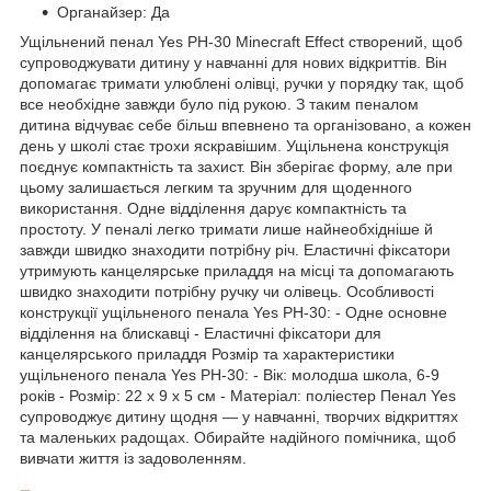
Органайзер: Да
Ущільнений пенал Yes PH-30 Minecraft Effect створений, щоб
супроводжувати дитину у навчанні для нових відкриттів. Він
допомагає тримати улюблені олівці, ручки у порядку так, щоб
все необхідне завжди було під рукою. З таким пеналом
дитина відчуває себе більш впевнено та організовано, а кожен
день у школі стає трохи яскравішим. Ущільнена конструкція
поєднує компактність та захист. Він зберігає форму, але при
цьому залишається легким та зручним для щоденного
використання. Одне відділення дарує компактність та
простоту. У пеналі легко тримати лише найнеобхідніше й
завжди швидко знаходити потрібну річ. Еластичні фіксатори
утримують канцелярське приладдя на місці та допомагають
швидко знаходити потрібну ручку чи олівець. Особливості
конструкції ущільненого пенала Yes PH-30: - Одне основне
відділення на блискавці - Еластичні фіксатори для
канцелярського приладдя Розмір та характеристики
ущільненого пенала Yes PH-30: - Вік: молодша школа, 6-9
років - Розмір: 22 х 9 х 5 см - Матеріал: поліестер Пенал Yes
супроводжує дитину щодня — у навчанні, творчих відкриттях
та маленьких радощах. Обирайте надійного помічника, щоб
вивчати життя із задоволенням.