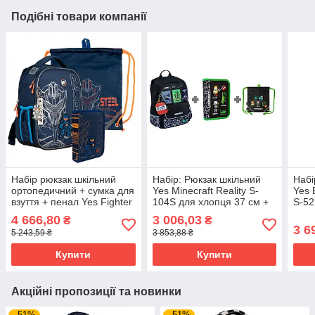
Подібні товари компанії
Набір рюкзак шкільний
Набір: Рюкзак шкільний
Набі
ортопедичний + сумка для
Yes Minecraft Reality S-
Yes 
взуття + пенал Yes Fighter
104S для хлопця 37 см +
S-52
H-100 (559786)
пенал + сумка для взуття
пена
4 666,80
3 006,03
₴
₴
YES Minecraft Reality
YES 
3 6
5 243,59 ₴
3 853,88 ₴
(550261ПС)
Купити
Купити
Акційні пропозиції та новинки
–51%
–51%