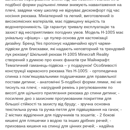
подібної форми ущільнені лямки знижують навантаження на
плечі, завдяки чому школяр не відчуває дискомфорт під час
носіння рюкзака. Мініатюрний та легкий, виготовлений із
високоякісних матеріалів, має підвищену міцність та
водонепроникність. Це гарантує тривалу експлуатацію та
захист від несприятливих погодних умов. Модель H-100S має
унікальну «фішку» - це пулер-основа для кастомізації
дизайну. Бренд Yes пропонує надзвичайно круті чарми-
підвіски для блискавки, які надають неповторний та трендовий
лук рюкзаку! Шкільний рюкзак H-100S Minecraft Reality
створений з думкою про юних фанатів гри Майнкрафт.
Тематичний гаманець-підвіска – у подарунок! Особливості
конструкції каркасного рюкзака Yes H-100S: - ортопедична
спинка з пом’якшувальними подушечками для правильної
постави дитини; - анатомічні S-подібної форми лямки, які не
тиснуть на плечі; - нагрудний ремінь з регулюванням по
висоті для щільного прилягання рюкзака до спини дитини; -
посилене дно з захисним прогумованим покриттям для
більшої стійкості та захисту від бруду; - зручна основна
текстильна ручка та ручка-петля для підвішування на гачок; -
2 містких відділення для підручників та зошитів; - 2 бокові
кишені для пляшечки з водою та інших дрібних речей; -
прихована кишеня на спинці для цінних речей; - надійна