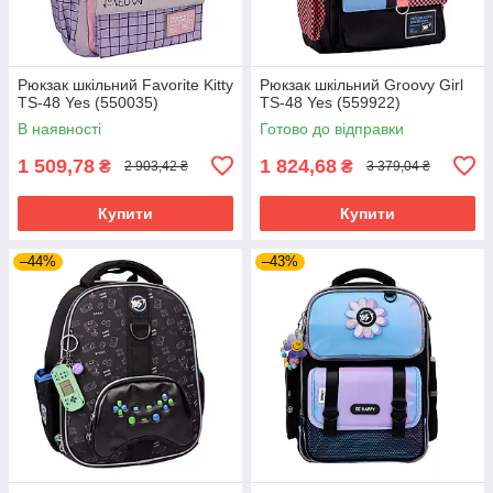
Рюкзак шкільний Favorite Kitty
Рюкзак шкільний Groovy Girl
TS-48 Yes (550035)
TS-48 Yes (559922)
В наявності
Готово до відправки
1 509,78
1 824,68
₴
₴
2 903,42 ₴
3 379,04 ₴
Купити
Купити
–44%
–43%