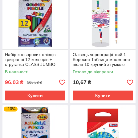
Набір кольорових олівців
Олівець чорнографітний 1
тригранні 12 кольорів +
Вересня Таблиця множення
стругачка CLASS JUMBO
після 10 круглий з гумкою
(1812C)
(280478)
В наявності
Готово до відправки
96,03
10,67
₴
₴
105,53 ₴
Купити
Купити
–10%