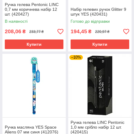
Ручка гелева Pentonic LINC
0,7 мм коричнева набір 12
Набір гелевих ручок Glitter 9
шт. (420427)
штук YES (420431)
В наявності
Готово до відправки
208,06
194,45
₴
₴
233,77 ₴
220,97 ₴
Купити
Купити
–10%
Ручка гелева LINC Pentonic
Ручка масляна YES Space
1,0 мм срібло набір 12 шт.
Aliens 07 мм синя (412076)
(420415)