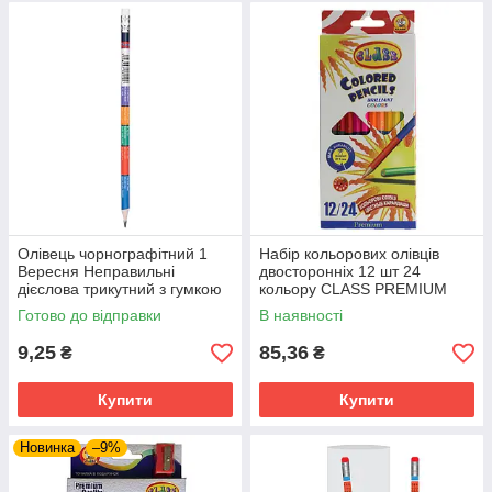
Олівець чорнографітний 1
Набір кольорових олівців
Вересня Неправильні
двосторонніх 12 шт 24
дієслова трикутний з гумкою
кольору CLASS PREMIUM
(280591)
(1612/24)
Готово до відправки
В наявності
9,25
85,36
₴
₴
Купити
Купити
Новинка
–9%