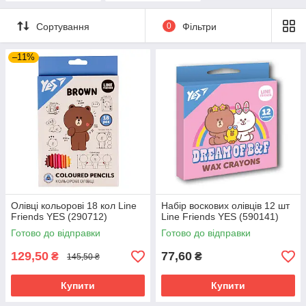
Сортування
0
Фільтри
–11%
Олівці кольорові 18 кол Line
Набір воскових олівців 12 шт
Friends YES (290712)
Line Friends YES (590141)
Готово до відправки
Готово до відправки
129,50
77,60
₴
₴
145,50 ₴
Купити
Купити