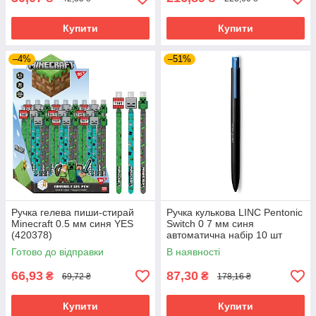
Купити
Купити
–4%
–51%
Ручка гелева пиши-стирай
Ручка кулькова LINC Pentonic
Minecraft 0.5 мм синя YES
Switch 0 7 мм синя
(420378)
автоматична набір 10 шт
(411958)
Готово до відправки
В наявності
66,93
87,30
₴
₴
69,72 ₴
178,16 ₴
Купити
Купити