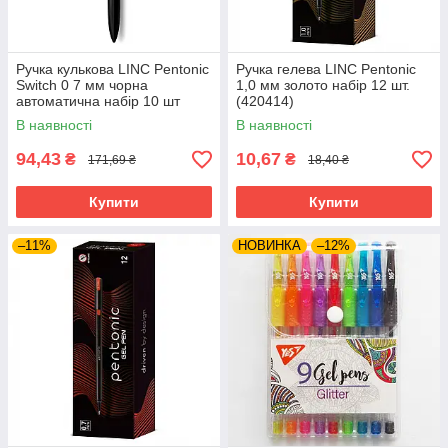
Ручка кулькова LINC Pentonic
Ручка гелева LINC Pentonic
Switch 0 7 мм чорна
1,0 мм золото набір 12 шт.
автоматична набір 10 шт
(420414)
(411950)
В наявності
В наявності
94,43
10,67
₴
₴
171,69 ₴
18,40 ₴
Купити
Купити
–11%
НОВИНКА
–12%