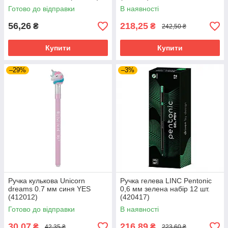
Готово до відправки
В наявності
56,26
218,25
₴
₴
242,50 ₴
Купити
Купити
–29%
–3%
Ручка кулькова Unicorn
Ручка гелева LINC Pentonic
dreams 0.7 мм синя YES
0,6 мм зелена набір 12 шт.
(412012)
(420417)
Готово до відправки
В наявності
30,07
216,89
₴
₴
42,35 ₴
223,60 ₴