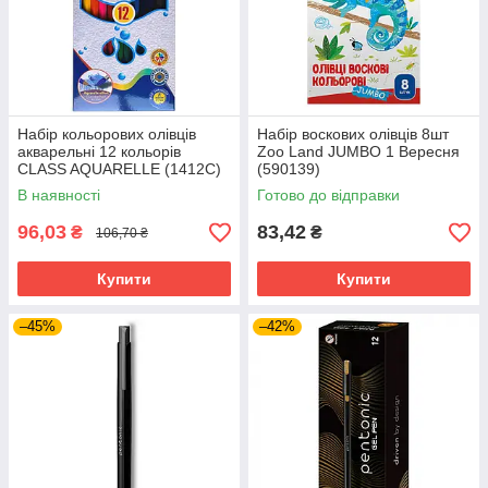
Набір кольорових олівців
Набір воскових олівців 8шт
акварельні 12 кольорів
Zoo Land JUMBO 1 Вересня
CLASS AQUARELLE (1412C)
(590139)
В наявності
Готово до відправки
96,03
83,42
₴
₴
106,70 ₴
Купити
Купити
–45%
–42%