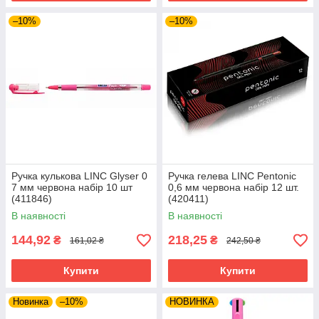
–10%
–10%
Ручка кулькова LINC Glyser 0
Ручка гелева LINC Pentonic
7 мм червона набір 10 шт
0,6 мм червона набір 12 шт.
(411846)
(420411)
В наявності
В наявності
144,92
218,25
₴
₴
161,02 ₴
242,50 ₴
Купити
Купити
Новинка
–10%
НОВИНКА