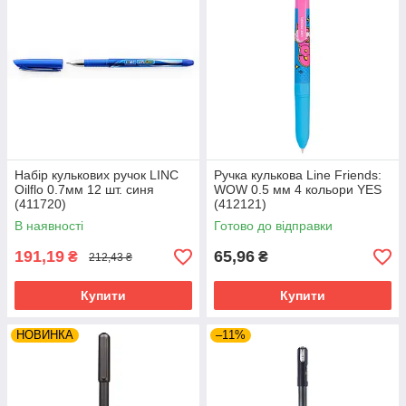
Набір кулькових ручок LINC
Ручка кулькова Line Friends:
Oilflo 0.7мм 12 шт. синя
WOW 0.5 мм 4 кольори YES
(411720)
(412121)
В наявності
Готово до відправки
191,19
65,96
₴
₴
212,43 ₴
Купити
Купити
НОВИНКА
–11%