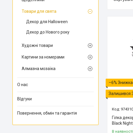
Товари для свята
Декор для Halloween
Декор до Нового року
Художні товари
Картини за номерами
Алмазна мозаїка
–6%
О нас
Залишився 
ВІдгуки
97431
Повернення, обмін та гарантія
Гілка деко
Black Nigh
В наявност