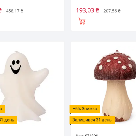
₴
193,03 ₴
458,17 ₴
207,56 ₴
–6%
31 день
Залишився 31 день
9
974296