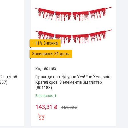
–11%
Залишився 31 день
801183
 2 шт/наб
Гірлянда пап. фігурна Yes! Fun Хелловін
357)
Краплі крові 8 елементів 3м гліттер
(801183)
В наявності
143,31 ₴
161,02 ₴