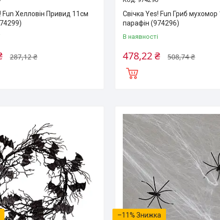
! Fun Хелловін Привид 11см
Свічка Yes! Fun Гриб мухомор
974299)
парафін (974296)
і
В наявності
₴
478,22 ₴
287,12 ₴
508,74 ₴
–11%