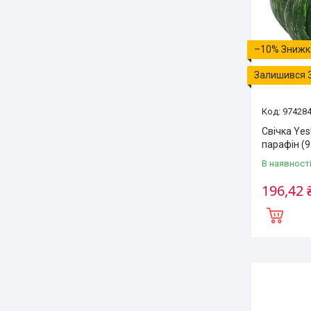
–10%
Залишився 
97428
Свічка Yes
парафін (
В наявност
196,42 