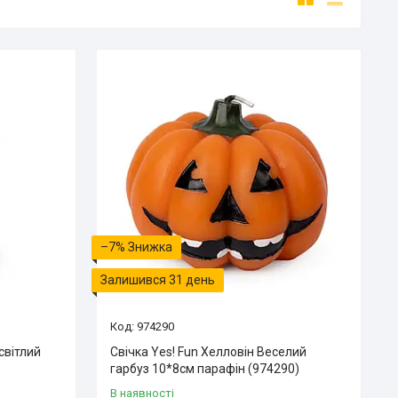
–7%
Залишився 31 день
974290
світлий
Свічка Yes! Fun Хелловін Веселий
гарбуз 10*8см парафін (974290)
В наявності