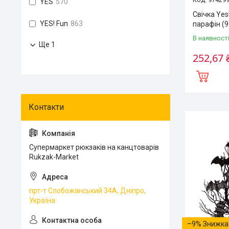
YES
570
Свічка Yes
YES! Fun
863
парафін (
В наявност
Ще 1
252,67 
Супермаркет рюкзаків на канцтоварів
Rukzak-Market
прт-т Слобожанський 34А, Дніпро,
Україна
–9%