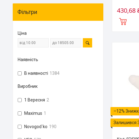
430,68 
Фільтри
Ціна
Наявність
В наявності
1384
Виробник
1 Вересня
2
–12%
Maximus
1
Залишився 
Novogod`ko
190
97429