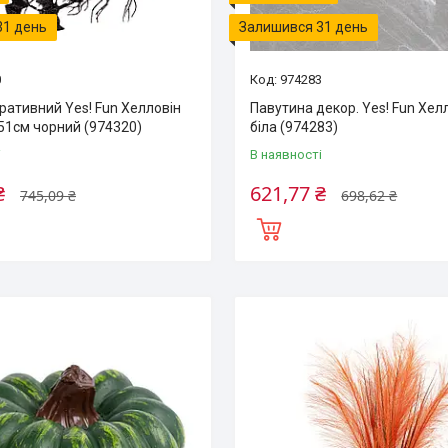
31 день
Залишився 31 день
0
974283
ративний Yes! Fun Хелловін
Павутина декор. Yes! Fun Хелл
51см чорний (974320)
біла (974283)
і
В наявності
₴
621,77 ₴
745,09 ₴
698,62 ₴