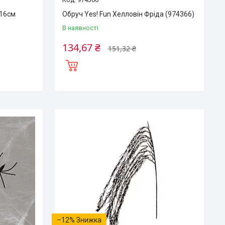
 16см
Обруч Yes! Fun Хелловін Фріда (974366)
В наявності
134,67 ₴
151,32 ₴
–12%