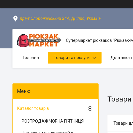
прт-т Слобожанський 34А, Дніпро, Україна
Супермаркет рюкзаков "Рюкзак-
Головна
Товари та послуги
Доставка т
Товари
Каталог товарів
РОЗПРОДАЖ ЧОРНА П'ЯТНИЦЯ!
Товари дл
Подарунки на випускний у