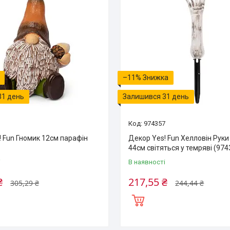
–11%
31 день
Залишився 31 день
3
974357
! Fun Гномик 12см парафін
Декор Yes! Fun Хелловін Руки
44см світяться у темряві (974
і
В наявності
₴
217,55 ₴
305,29 ₴
244,44 ₴