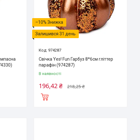
–10%
Залишився 31 день
974287
Пампасна
Свічка Yes! Fun Гарбуз 8*6см гліттер
74330)
парафін (974287)
В наявності
196,42 ₴
218,25 ₴