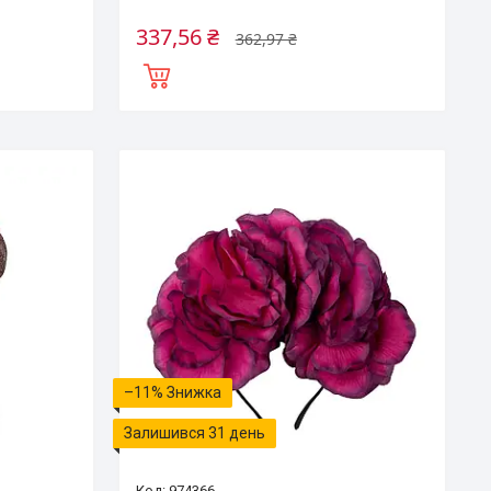
337,56 ₴
362,97 ₴
–11%
Залишився 31 день
974366