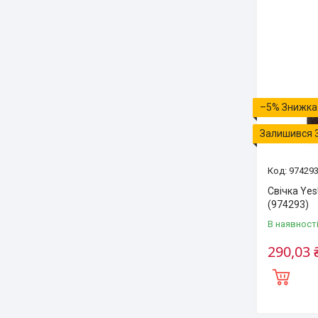
–5%
Залишився 
97429
Свічка Yes
(974293)
В наявност
290,03 