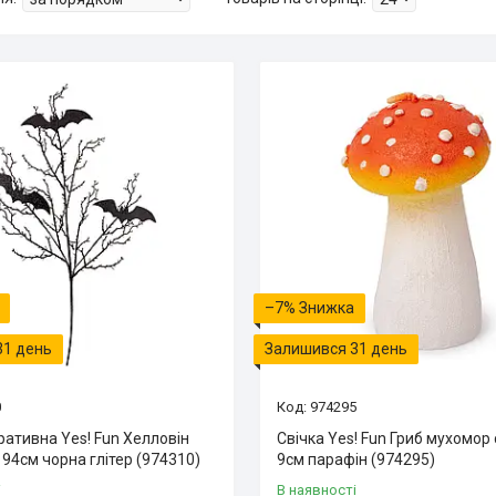
–7%
31 день
Залишився 31 день
0
974295
ративна Yes! Fun Хелловін
Свічка Yes! Fun Гриб мухомор 
t 94см чорна глітер (974310)
9см парафін (974295)
і
В наявності