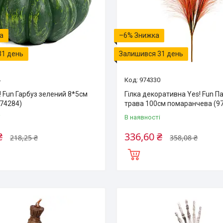
–6%
31 день
Залишився 31 день
4
974330
! Fun Гарбуз зелений 8*5см
Гілка декоративна Yes! Fun 
974284)
трава 100см помаранчева (9
і
В наявності
₴
336,60 ₴
218,25 ₴
358,08 ₴