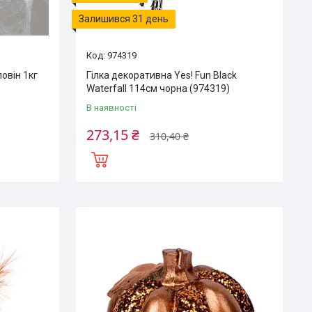
Залишився 31 день
974319
овін 1кг
Гілка декоративна Yes! Fun Black
Waterfall 114см чорна (974319)
В наявності
273,15 ₴
310,40 ₴