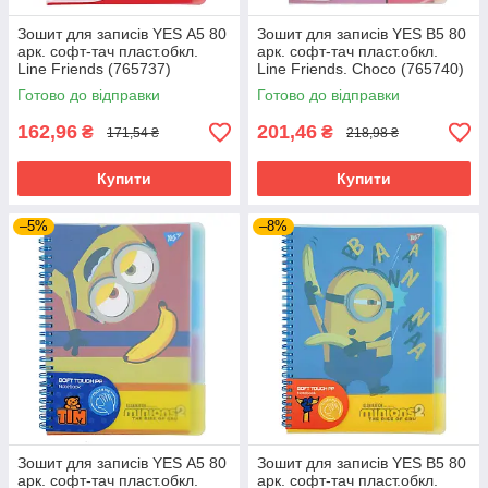
Зошит для записів YES А5 80
Зошит для записів YES В5 80
арк. софт-тач пласт.обкл.
арк. софт-тач пласт.обкл.
Line Friends (765737)
Line Friends. Choco (765740)
Готово до відправки
Готово до відправки
162,96
201,46
₴
₴
171,54 ₴
218,98 ₴
Купити
Купити
–5%
–8%
Зошит для записів YES А5 80
Зошит для записів YES В5 80
арк. софт-тач пласт.обкл.
арк. софт-тач пласт.обкл.