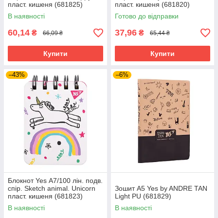
пласт. кишеня (681825)
пласт. кишеня (681820)
В наявності
Готово до відправки
60,14
37,96
₴
₴
66,09 ₴
65,44 ₴
Купити
Купити
–43%
–6%
Блокнот Yes А7/100 лін. подв.
спір. Sketch animal. Unicorn
Зошит А5 Yes by ANDRE TAN
пласт. кишеня (681823)
Light PU (681829)
В наявності
В наявності