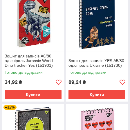
Зошит для записів А6/80
од.спіраль Jurassic World.
Зошит для записів YES А5/80
Dino tracker Yes (151901)
од.спіраль Ukraine (151730)
Готово до відправки
Готово до відправки
34,92
89,24
₴
₴
Купити
Купити
–12%