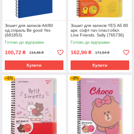
Зошит для записів А4/80
Зошит для записів YES А5 80
од.спіраль Be good Yes
арк. софт-тач пласт.обкл.
(681853)
Line Friends. Sally (765736)
Готово до відправки
Готово до відправки
100,72
162,96
₴
₴
114,46 ₴
171,54 ₴
Купити
Купити
–5%
–8%