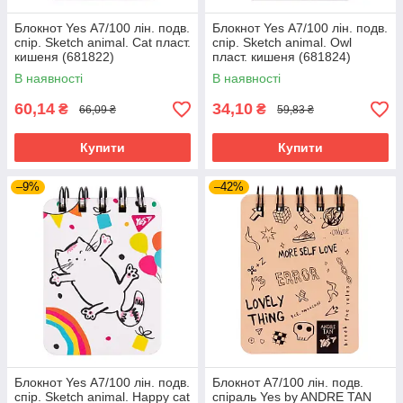
Блокнот Yes А7/100 лін. подв.
Блокнот Yes А7/100 лін. подв.
спір. Sketch animal. Cat пласт.
спір. Sketch animal. Owl
кишеня (681822)
пласт. кишеня (681824)
В наявності
В наявності
60,14
34,10
₴
₴
66,09 ₴
59,83 ₴
Купити
Купити
–9%
–42%
Блокнот Yes А7/100 лін. подв.
Блокнот А7/100 лін. подв.
спір. Sketch animal. Happy cat
спіраль Yes by ANDRE TAN