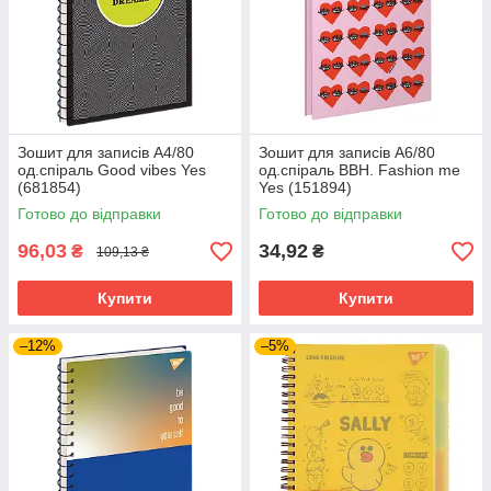
Зошит для записів А4/80
Зошит для записів А6/80
од.спіраль Good vibes Yes
од.спіраль BBH. Fashion me
(681854)
Yes (151894)
Готово до відправки
Готово до відправки
96,03
34,92
₴
₴
109,13 ₴
Купити
Купити
–12%
–5%