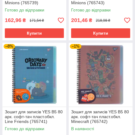
Minions (765739)
Minions (765743)
Готово до відправки
Готово до відправки
162,96
201,46
₴
₴
171,54 ₴
218,98 ₴
Купити
Купити
–8%
–1%
Зошит для записів YES В5 80
Зошит для записів YES В5 80
арк. софт-тач пласт.обкл.
арк. софт-тач пласт.обкл.
Line Friends (765741)
Minecraft (765742)
Готово до відправки
В наявності