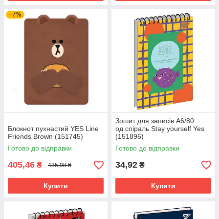
–7%
Зошит для записів А6/80
Блокнот пухнастий YES Line
од.спіраль Stay yourself Yes
Friends Brown (151745)
(151896)
Готово до відправки
Готово до відправки
405,46
34,92
₴
₴
435,98 ₴
Купити
Купити