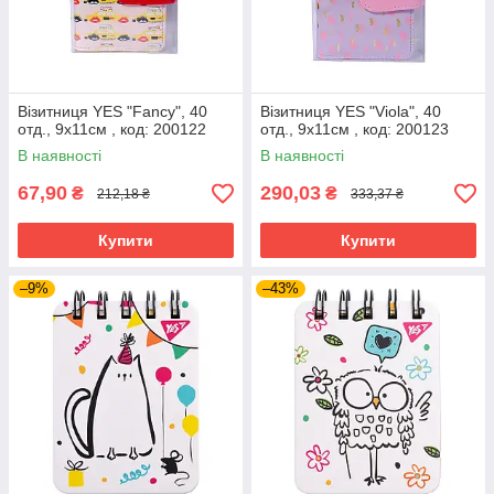
Візитниця YES "Fancy", 40
Візитниця YES "Viola", 40
отд., 9х11см , код: 200122
отд., 9х11см , код: 200123
В наявності
В наявності
67,90
290,03
₴
₴
212,18 ₴
333,37 ₴
Купити
Купити
–9%
–43%