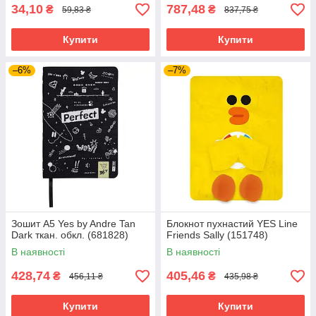
34,10
787,48
₴
₴
59,83 ₴
837,75 ₴
Купити
Купити
–6%
–7%
Зошит А5 Yes by Andre Tan
Блокнот пухнастий YES Line
Dark ткан. обкл. (681828)
Friends Sally (151748)
В наявності
В наявності
428,74
405,46
₴
₴
456,11 ₴
435,98 ₴
Купити
Купити