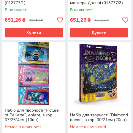
(013777/1)
маркера Долоні (013777/3)
В наявності
В наявності
651,26
651,26
₴
₴
723,62 ₴
723,62 ₴
Купити
Купити
Набір для творчості "Picture
of Paillette", enfant, в кор.
Набір для творчості "Diamond
37*26*4см (10шт)
decor", в кор. 30*21см (20шт)
Немає в наявності
Немає в наявності