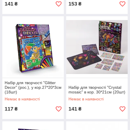
141
153
₴
₴
Набір для творчості "Glitter
Decor" (рос.), у кор.27*20*3см
Набір для творчості "Crystal
(18шт)
mosaic" в кор. 30*21см (20шт)
Немає в наявності
Немає в наявності
117
141
₴
₴