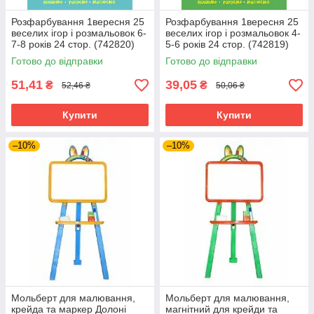
Розфарбування 1вересня 25
Розфарбування 1вересня 25
веселих ігор і розмальовок 6-
веселих ігор і розмальовок 4-
7-8 років 24 стор. (742820)
5-6 років 24 стор. (742819)
Готово до відправки
Готово до відправки
51,41
39,05
₴
₴
52,46 ₴
50,06 ₴
Купити
Купити
–10%
–10%
Мольберт для малювання,
Мольберт для малювання,
крейда та маркер Долоні
магнітний для крейди та