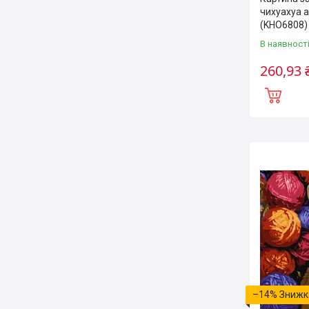
чихуахуа a
(KHO6808)
В наявност
260,93 
–14%