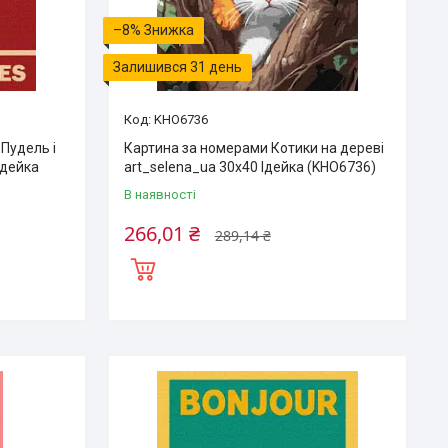
–8%
Залишився 31 день
KHO6736
Пудель і
Картина за номерами Котики на дереві
Ідейка
art_selena_ua 30х40 Ідейка (KHO6736)
В наявності
266,01 ₴
289,14 ₴