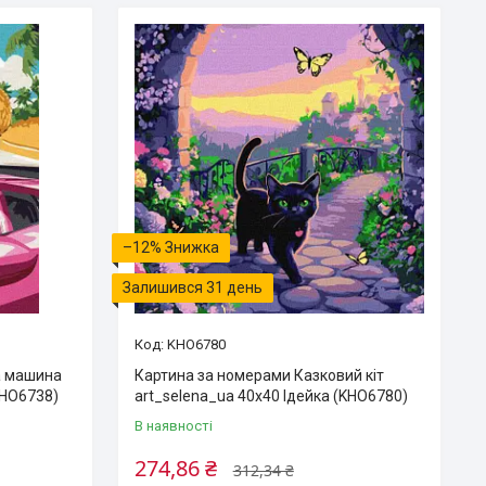
–12%
Залишився 31 день
KHO6780
а машина
Картина за номерами Казковий кіт
KHO6738)
art_selena_ua 40х40 Ідейка (KHO6780)
В наявності
274,86 ₴
312,34 ₴