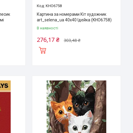
KHO6758
песик
Картина за номерами Кіт художник
мі
art_selena_ua 40х40 Ідейка (KHO6758)
В наявності
276,17 ₴
303,48 ₴