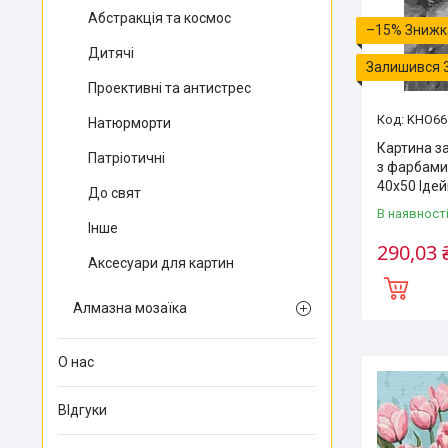
Абстракція та космос
–15%
Дитячі
Залишився 
Проективні та антистрес
KHO66
Натюрморти
Картина з
Патріотичні
з фарбами 
40х50 Іде
До свят
В наявност
Інше
290,03 
Аксесуари для картин
Алмазна мозаїка
О нас
ВІдгуки