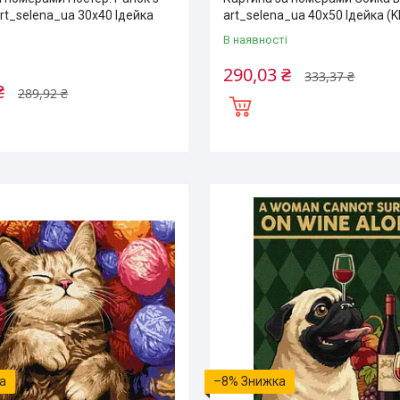
rt_selena_ua 30х40 Ідейка
art_selena_ua 40х50 Ідейка (
В наявності
і
290,03 ₴
333,37 ₴
₴
289,92 ₴
–8%