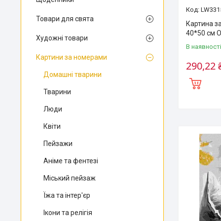
LW331
Товари для свята
Картина з
40*50 см O
Художні товари
В наявност
Картини за номерами
290,22 
Домашні тварини
Тварини
Люди
Квіти
Пейзажи
Аніме та фентезі
Міський пейзаж
Їжа та інтер'єр
Ікони та релігія