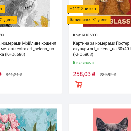
–11%
31 день
Залишився 31 день
80
KHO6803
а номерами Мрійливе кошеня
Картина за номерами Постер. 
металік extra art_selena_ua
окуляри art_selena_ua 30х40 
йка (KHO6680)
(KHO6803)
і
В наявності
₴
258,03 ₴
341,21 ₴
289,92 ₴