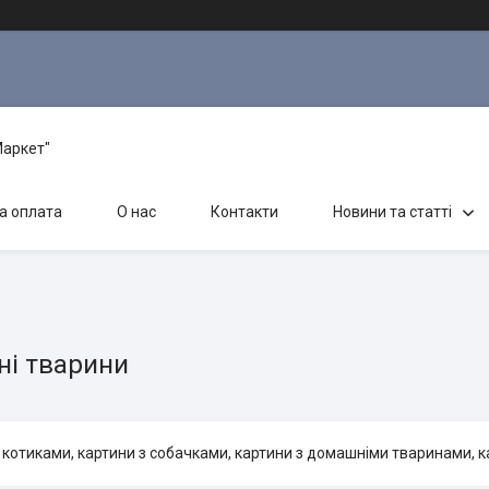
Маркет"
а оплата
О нас
Контакти
Новини та статті
і тварини
 котиками, картини з собачками, картини з домашніми тваринами,