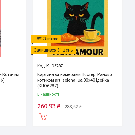
–8%
Залишився 31 день
KHO6787
и Котячий
Картина за номерами Постер. Ранок з
56)
котиком art_selena_ua 30х40 Ідейка
(KHO6787)
В наявності
260,93 ₴
283,62 ₴