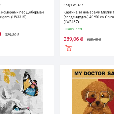
5
LW3467
а номерами пес Доберман
Картина за номерами Милий 
rigamі (LW3315)
(голдендудль) 40*50 см Оріга
(LW3467)
і
В наявності
₴
329,80 ₴
289,06 ₴
328,48 ₴