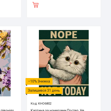
–10%
Залишився 31 день
KHO6802
півоніях
Картина за номерами Постер. Не