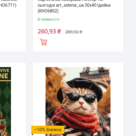
KHO6711)
сьогодні art_selena_ua 30х40 Ідейка
(KHO6802)
В наявності
260,93 ₴
289,92 ₴
–10%