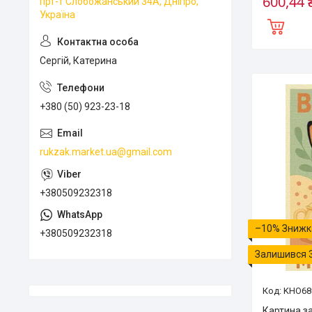
600,44 
прт-т Слобожанський 34А, Дніпро,
Україна
Сергій, Катерина
+380 (50) 923-23-18
rukzak.market.ua@gmail.com
+380509232318
–10%
+380509232318
Залишився 
KHO68
Картина з