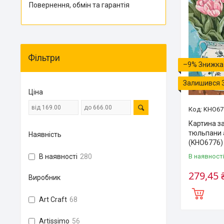
Повернення, обмін та гарантія
Фільтри
–9%
Залишився 
Ціна
KHO67
Картина з
тюльпани 
Наявність
(KHO6776)
В наявност
В наявності
280
279,45 
Виробник
Art Craft
68
Artissimo
56