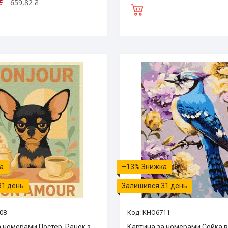
₴
659,82 ₴
–13%
31 день
Залишився 31 день
08
KHO6711
а номерами Постер. Ранок з
Картина за номерами Сойка в 