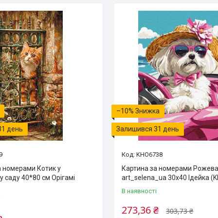
–10%
31 день
Залишився 31 день
9
KHO6738
а номерами Котик у
Картина за номерами Рожев
 саду 40*80 см Орігамі
art_selena_ua 30х40 Ідейка (
В наявності
і
273,36 ₴
303,73 ₴