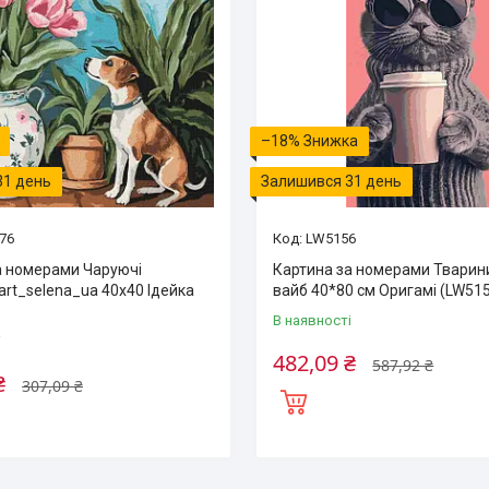
–18%
31 день
Залишився 31 день
76
LW5156
а номерами Чаруючі
Картина за номерами Тварин
art_selena_ua 40х40 Ідейка
вайб 40*80 см Оригамі (LW51
В наявності
і
482,09 ₴
587,92 ₴
₴
307,09 ₴