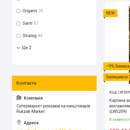
Origami
35
NEW
Santi
37
Strateg
46
Ще 2
–9%
Залишився 
LW520
Картина з
Супермаркет рюкзаків на канцтоварів
вінтажному
Rukzak-Market
(LW5209)
В наявност