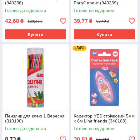
(940236)
Party" принт (940239)
Готово до відправки
Готово до відправки
42,68
39,77
₴
₴
129,33 ₴
92,49 ₴
Купити
Купити
–54%
Пензлик для клею 1 Вересня
Коректор YES стрічковий 5мм
(310190)
х 6м Line friends (340108)
Готово до відправки
Готово до відправки
8,73
30,91
₴
₴
67,20 ₴