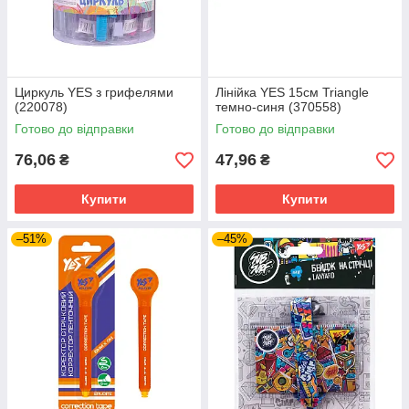
Циркуль YES з грифелями
Лінійка YES 15см Triangle
(220078)
темно-синя (370558)
Готово до відправки
Готово до відправки
76,06
47,96
₴
₴
Купити
Купити
–51%
–45%