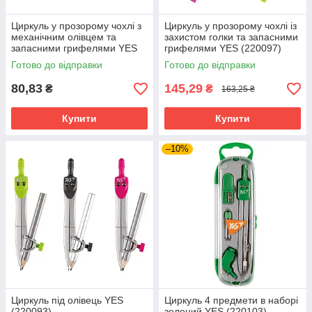
Циркуль у прозорому чохлі з
Циркуль у прозорому чохлі із
механічним олівцем та
захистом голки та запасними
запасними грифелями YES
грифелями YES (220097)
(220092)
Готово до відправки
Готово до відправки
80,83
145,29
₴
₴
163,25 ₴
Купити
Купити
–10%
Циркуль під олівець YES
Циркуль 4 предмети в наборі
(220093)
зелений YES (220103)