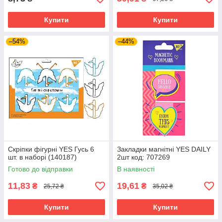
Купити
Купити
–54%
–44%
Скріпки фігурні YES Гусь 6
Закладки магнітні YES DAILY
шт. в наборі (140187)
2шт код: 707269
Готово до відправки
В наявності
11,83
19,61
₴
₴
25,72 ₴
35,02 ₴
Купити
Купити