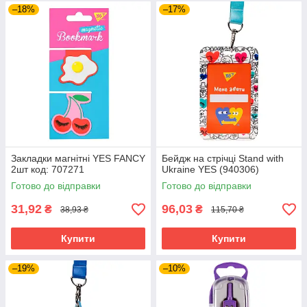
–18%
–17%
Закладки магнітні YES FANCY
Бейдж на стрічці Stand with
2шт код: 707271
Ukraine YES (940306)
Готово до відправки
Готово до відправки
31,92
96,03
₴
₴
38,93 ₴
115,70 ₴
Купити
Купити
–19%
–10%