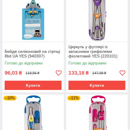
Циркуль у футлярі із
Бейдж силіконовий на стрічці
запасними грифелями
8bit UA YES (940307)
фіолетовий YES (220101)
Готово до відправки
Готово до відправки
96,03
133,18
₴
₴
118,56 ₴
147,98 ₴
Купити
Купити
–10%
–11%