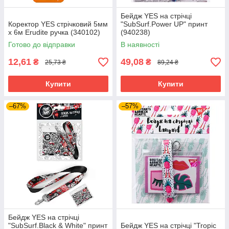
Бейдж YES на стрічці
Коректор YES стрічковий 5мм
"SubSurf.Power UP" принт
х 6м Erudite ручка (340102)
(940238)
Готово до відправки
В наявності
12,61
49,08
₴
₴
25,73 ₴
89,24 ₴
Купити
Купити
–67%
–57%
Бейдж YES на стрічці
"SubSurf.Black & White" принт
Бейдж YES на стрічці "Tropic