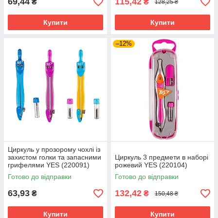
69,44
115,42
₴
₴
128,25 ₴
Купити
Купити
–12%
Циркуль у прозорому чохлі із
захистом голки та запасними
Циркуль 3 предмети в наборі
грифелями YES (220091)
рожевий YES (220104)
Готово до відправки
Готово до відправки
63,93
132,42
₴
₴
150,48 ₴
Купити
Купити