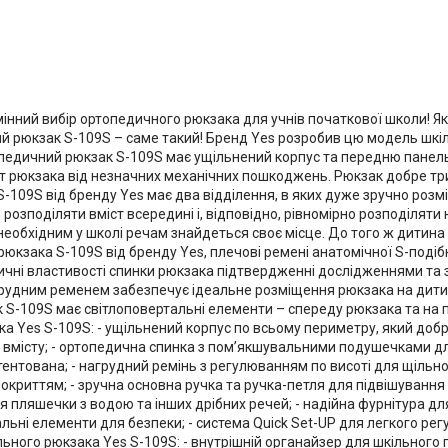
інний вибір ортопедичного рюкзака для учнів початкової школи! Я
ний рюкзак S-109S – саме такий! Бренд Yes розробив цю модель шкі
педичний рюкзак S-109S має ущільнений корпус та передню панель
іст рюкзака від незначних механічних пошкоджень. Рюкзак добре тр
-109S від бренду Yes має два відділення, в яких дуже зручно роз
розподіляти вміст всередині і, відповідно, рівномірно розподіляти
 необхідним у школі речам знайдеться своє місце. До того ж дитин
юкзака S-109S від бренду Yes, плечові ремені анатомічної S-поді
ичні властивості спинки рюкзака підтвердженні дослідженнями та з
рудним ременем забезпечує ідеальне розміщення рюкзака на дитин
к S-109S має світлоповертальні елементи – спереду рюкзака та на 
ка Yes S-109S: - ущільнений корпус по всьому периметру, який доб
ту вмісту; - ортопедична спинка з пом’якшувальними подушечками 
атентована; - нагрудний ремінь з регулюванням по висоті для щіль
криттям; - зручна основна ручка та ручка-петля для підвішування на
ля пляшечки з водою та інших дрібних речей; - надійна фурнітура для
льні елементи для безпеки; - система Quick Set-UP для легкого ре
ільного рюкзака Yes S-109S: - внутрішній органайзер для шкільного