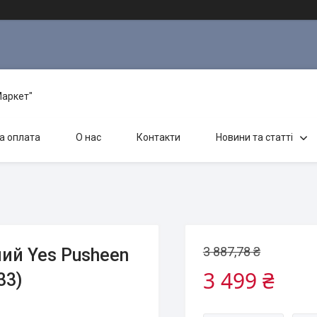
Маркет"
а оплата
О нас
Контакти
Новини та статті
3 887,78 ₴
ий Yes Pusheen
3 499 ₴
33)