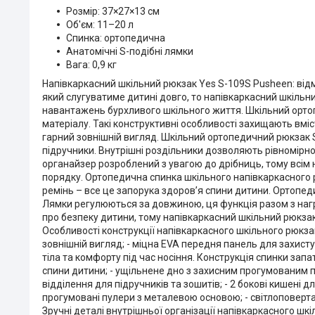
Розмір: 37×27×13 см
Об'єм: 11–20 л
Спинка: ортопедична
Анатомічні S-подібні лямки
Вага: 0,9 кг
Напівкаркасний шкільний рюкзак Yes S-109S Pusheen: відм
який слугуватиме дитині довго, то напівкаркасний шкіль
навантажень бурхливого шкільного життя. Шкільний орто
матеріалу. Такі конструктивні особливості захищають вм
гарний зовнішній вигляд. Шкільний ортопедичний рюкзак S
підручники. Внутрішні роздільники дозволяють рівномірно 
органайзер розроблений з увагою до дрібниць, тому всім
порядку. Ортопедична спинка шкільного напівкаркасного р
ремінь – все це запорука здоров’я спини дитини. Ортопед
Лямки регулюються за довжиною, ця функція разом з наг
про безпеку дитини, тому напівкаркасний шкільний рюкза
Особливості конструкції напівкаркасного шкільного рюкза
зовнішній вигляд; - міцна EVA передня панель для захис
тіла та комфорту під час носіння. Конструкція спинки зап
спини дитини; - ущільнене дно з захисним прогумованим по
відділення для підручників та зошитів; - 2 бокові кишені д
прогумовані пулери з металевою основою; - світлоповерта
Зручні деталі внутрішньої організації напівкаркасного шк