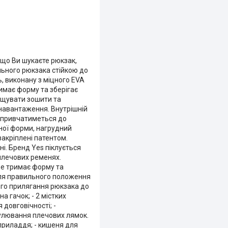
кщо Ви шукаєте рюкзак,
льного рюкзака стійкою до
, виконану з міцного EVA
имає форму та зберігає
міщувати зошити та
 навантаження. Внутрішній
а привчатиметься до
бної форми, нагрудний
акріплені патентом.
і. Бренд Yes піклується
плечових ременях.
ре тримає форму та
для правильного положення
ного прилягання рюкзака до
 гачок; - 2 містких
 довговічності; -
гулювання плечових лямок.
 приладдя; - кишеня для