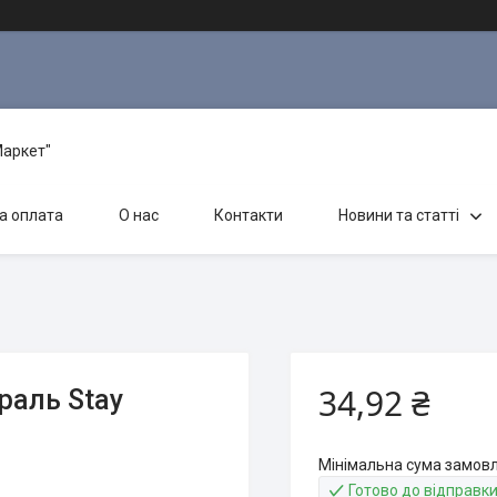
Маркет"
а оплата
О нас
Контакти
Новини та статті
34,92 ₴
раль Stay
Мінімальна сума замовл
Готово до відправк