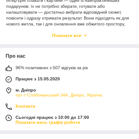
Інтер'єрні плакати і картини — один із найпрактичніших
подарунків: їх не потрібно збирати, готувати або
налаштовувати — достатньо вибрати відповідний сюжет,
повісити і одразу отримати результат. Вони підходять як для
нового житла, так і для оновлення вже обжитого простору,
коли хочеться змін без глобальної перестановки.
Показати все
При виборі варто орієнтуватися на колірну схему кімнати і
загальний стиль інтер'єру: нейтральні відтінки і геометричні
принти гармонують із мінімалізмом і лофтом, ботаніка і
Про нас
акварель — із прованським і скандинавським стилем, яскраві
абстракції — із еклектичним і сучасним. У каталозі Рюкзак
Маркет представлений широкий вибір форматів і сюжетів для
96% позитивних з 507 відгуків за рік
будь-якого смаку і простору.
Працює з 15.05.2020
м. Дніпро
прт-т Слобожанський 34А, Дніпро, Україна
Контакти
Сьогодні працює з 10:00 до 17:00
Показати весь графік роботи