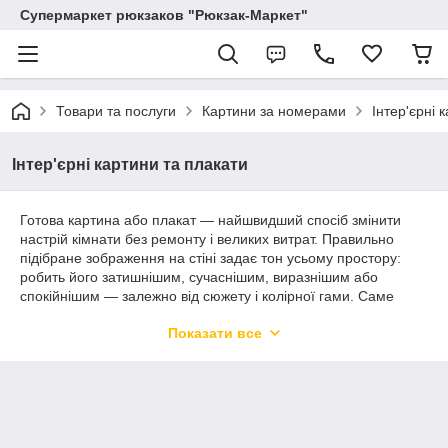
Супермаркет рюкзаков "Рюкзак-Маркет"
Товари та послуги
Картини за номерами
Інтер'єрні 
Інтер'єрні картини та плакати
Готова картина або плакат — найшвидший спосіб змінити
настрій кімнати без ремонту і великих витрат. Правильно
підібране зображення на стіні задає тон усьому простору:
робить його затишнішим, сучаснішим, виразнішим або
спокійнішим — залежно від сюжету і колірної гами. Саме
тому інтер'єрні картини і плакати давно перестали бути
Показати все
просто декором і стали повноцінним інструментом дизайну.
У цьому розділі зібрані друковані роботи для різних
приміщень і стилів: мінімалістичні постери з лаконічною
графікою, ботанічні принти, абстракції, пейзажі, мотиваційні
плакати і сучасний арт. Вони підходять для вітальні, спальні,
дитячої, кухні, домашнього офісу і навіть комерційних