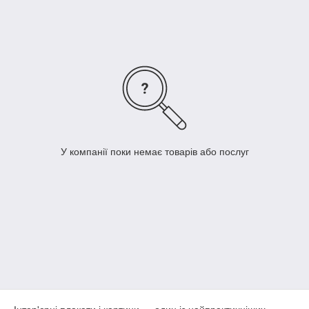
приміщень — кав'ярень, салонів, студій. Формати охоплюють
широкий діапазон: від невеликих акцентних розмірів до
великих панно, що стають головним елементом стіни.
У компанії поки немає товарів або послуг