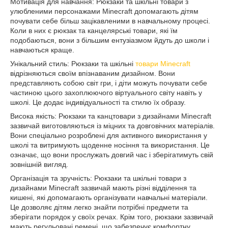
Мотивація для навчання: Рюкзаки та шкільні товари з
улюбленими персонажами Minecraft допомагають дітям
почувати себе більш зацікавленими в навчальному процесі.
Коли в них є рюкзак та канцелярські товари, які їм
подобаються, вони з більшим ентузіазмом йдуть до школи і
навчаються краще.
Унікальний стиль: Рюкзаки та шкільні
товари Minecraft
відрізняються своїм впізнаваним дизайном. Вони
представляють собою світ гри, і діти можуть почувати себе
частиною цього захоплюючого віртуального світу навіть у
школі. Це додає індивідуальності та стилю їх образу.
Висока якість: Рюкзаки та канцтовари з дизайнами Minecraft
зазвичай виготовляються із міцних та довговічних матеріалів.
Вони спеціально розроблені для активного використання у
школі та витримують щоденне носіння та використання. Це
означає, що вони прослужать довгий час і зберігатимуть свій
зовнішній вигляд.
Організація та зручність: Рюкзаки та шкільні товари з
дизайнами Minecraft зазвичай мають різні відділення та
кишені, які допомагають організувати навчальні матеріали.
Це дозволяє дітям легко знайти потрібні предмети та
зберігати порядок у своїх речах. Крім того, рюкзаки зазвичай
мають регульовані ремені, що забезпечує комфортну