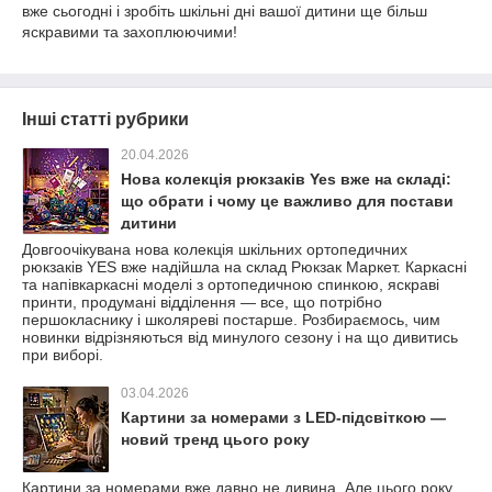
вже сьогодні і зробіть шкільні дні вашої дитини ще більш
яскравими та захоплюючими!
Інші статті рубрики
20.04.2026
Нова колекція рюкзаків Yes вже на складі:
що обрати і чому це важливо для постави
дитини
Довгоочікувана нова колекція шкільних ортопедичних
рюкзаків YES вже надійшла на склад Рюкзак Маркет. Каркасні
та напівкаркасні моделі з ортопедичною спинкою, яскраві
принти, продумані відділення — все, що потрібно
першокласнику і школяреві постарше. Розбираємось, чим
новинки відрізняються від минулого сезону і на що дивитись
при виборі.
03.04.2026
Картини за номерами з LED-підсвіткою —
новий тренд цього року
Картини за номерами вже давно не дивина. Але цього року