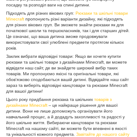
посадку та розподіл ваги на спині дитини.
Підходять для різних вікових груп:
Рюкзаки та шкільні товари
Minecraft
пропонують різні варіанти дизайну, які підходять
для різних вікових груп. Ви зможете знайти рюкзаки як для
початкової школи та першокласників, так і для старших дітей.
Це означає, що ваша дитина зможе продовжувати
використовувати свої улюблені предмети протягом кількох
років.
Заклик вибрати відповідні товари: Якщо ви хочете купити
рюкзаки та шкільні товари з дизайнами Minecraft, ви можете
відвідати наш сайт, де ви знайдете широкий вибір таких
товарів. Ми пропонуємо якісні та оригінальні товари, які
обов'язково сподобаються вашій дитині. Відвідайте наш сайт
зараз та виберіть відповідні канцтовари та рюкзаки Minecraft
для вашої дитини!
Цього року придбання рюкзака та шкільних
товарів з
дизайнами Minecraft
– це найкраще рішення для вашої
дитини. Вони не лише допоможуть організувати його
навчальний процес, а й додадуть захопливості та радості у
його шкільне життя. Вибираючи канцтовари та рюкзаки
Minecraft на нашому сайті, ви можете бути впевнені в якості
та унікальності кожного предмета.
Завітайте до нашого сайту