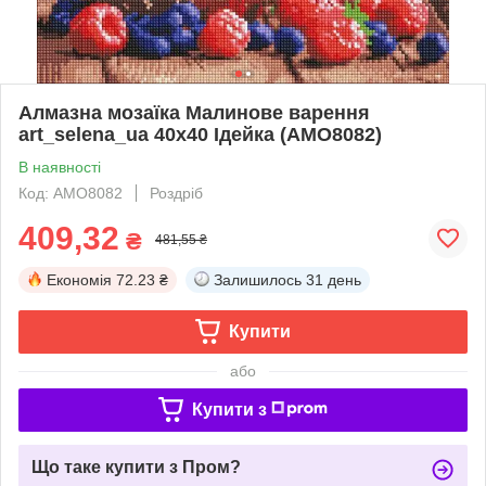
Алмазна мозаїка Малинове варення
art_selena_ua 40х40 Ідейка (AMO8082)
В наявності
Код: AMO8082
Роздріб
409,32
₴
481,55 ₴
Економія
72.23 ₴
Залишилось
31 день
Купити
або
Купити з
Що таке купити з Пром?