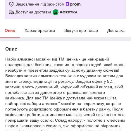
Замовлення під захистом
Доступна доставка
Опис
Характеристики
Відгуки про товар
Доставка
Опис
Набір алмазної мозаїки від ТМ Ідейка - це найкращий
подарунок для близьких, коханих та рідних людей, який стане
незабутнім презентом завдяки сучасному дизайну сюжетів!
Викладка картин алмазною технікою є чудовим заняттям для
зняття стресу, медитації та релаксу. Завдяки ефекту 5D,
картини мають дивовижний, чаруючий об’ємний вигляд, який
поглиблюється за допомогою огранювання кожного
камінчика. Для вас ТМ Ідейка підготувала найяскравіші та
найгарніші набори алмазної мозаїки на підрамнику, котрі не
потребують додаткового оформлення в багетну рамку. Після
закінчення роботи картина вже має закінчений вигляд і готова
прикрашати вашу оселю. Склад набору: - полотно з клейовим
шаром і кольоровою схемою, яке оформлено на підрамник