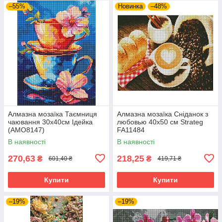
–55%
Новинка
–48%
Алмазна мозаїка Таємниця
Алмазна мозаїка Сніданок з
чаювання 30x40см Ідейка
любовью 40х50 см Strateg
(AMO8147)
FA11484
В наявності
В наявності
270,63
218,25
₴
₴
601,40 ₴
419,71 ₴
Купити
Купити
–19%
–19%