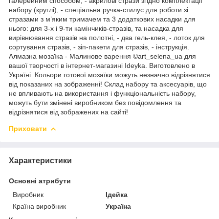
галерейним способом, - акрилові стрази згідно комплектації
набору (круглі), - спеціальна ручка-стилус для роботи зі
стразами з м’яким тримачем та 3 додаткових насадки для
нього: для 3-х і 9-ти камінчиків-стразів, та насадка для
вирівнювання стразів на полотні, - два гель-клея, - лоток для
сортування стразів, - зіп-пакети для стразів, - інструкція.
Алмазна мозаїка - Малинове варення ©art_selena_ua для
вашої творчості в інтернет-магазині Ideyka. Виготовлено в
Україні. Кольори готової мозаїки можуть незначно відрізнятися
від показаних на зображенні! Склад набору та аксесуарів, що
не впливають на використання і функціональність набору,
можуть бути змінені виробником без повідомлення та
відрізнятися від зображених на сайті!
Приховати
Характеристики
Основні атрибути
Виробник
Ідейка
Країна виробник
Україна