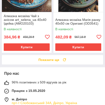
Алмазна мозаїка Чай з
анісом art_selena_ua 40х40
Алмазна мозаїка Магія ранку
Ідейка (AMO20103)
40x50 см Оригамі (OD3541)
В наявності
В наявності
384,96
482,09
₴
₴
458,28 ₴
567,16 ₴
Купити
Купити
Показати ще
Про нас
96% позитивних з 509 відгуків за рік
Працює з 15.05.2020
м. Дніпро
прт-т Слобожанський 34А, Дніпро, Україна