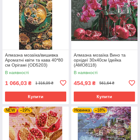
Алмазна мозаїка/вишивка
Алмазна мозаїка Вино та
Ароматні квіти та кава 40*80
орхідеї 30х40см Ідейка
см Орігамі (OD5203)
(AMO8118)
В наявності
В наявності
1 066,03
454,93
₴
₴
1 316,09 ₴
561,64 ₴
Купити
Купити
NEW
–19%
Новинка
–18%