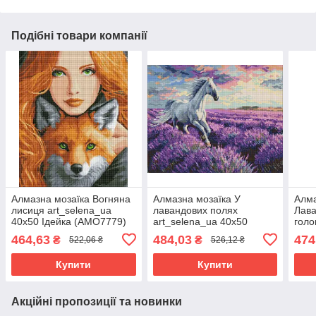
Подібні товари компанії
Алмазна мозаїка Вогняна
Алмазна мозаїка У
Алма
лисиця art_selena_ua
лавандових полях
Лава
40х50 Ідейка (AMO7779)
art_selena_ua 40х50
голо
Ідейка (AMO20227)
(AB)
464,63
484,03
474
₴
₴
522,06 ₴
526,12 ₴
Ідей
Купити
Купити
Акційні пропозиції та новинки