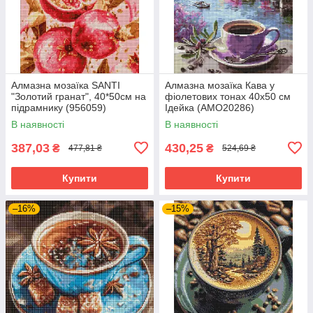
Алмазна мозаїка SANTI
Алмазна мозаїка Кава у
"Золотий гранат", 40*50см на
фіолетових тонах 40х50 см
підрамнику (956059)
Ідейка (AMO20286)
В наявності
В наявності
387,03
430,25
₴
₴
477,81 ₴
524,69 ₴
Купити
Купити
–16%
–15%