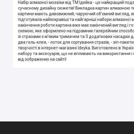
Набір алмазної мозаїки від ТМ Ідейка - це найкращий под
сучасному дизайну сюжетів! Викладка картин алмазною тех
картини мають дивовижний, чаруючий об’ємний вигляд, я
підготувала найяскравіші та найгарніші набори алмазної 
закінчення роботи картина вже має закінчений вигляд і г
схемою, яке оформлено на підрамник галерейним способом, 
зі стразами з м’яким тримачем та 3 додаткових насадки для
два гель-клея, - лоток для сортування стразів, - зіп-пакет
творчості в інтернет-магазині Ideyka. Виготовлено в Укра
набору та аксесуарів, що не впливають на використання і
від зображених на сайті!