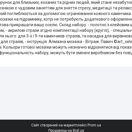
арунок для близьких, коханих та рідних людей, який стане незабут
нікою є чудовим заняттям для зняття стресу, медитації та релакс
кий поглиблюється за допомогою огранювання кожного камінчика.
мозаїки на підрамнику, котрі не потребують додаткового оформленн
отова прикрашати вашу оселю. Склад набору: - полотно з клейовим
- акрилові стрази згідно комплектації набору (круглі), - спеціаль
 нього: для 3-х і 9-ти камінчиків-стразів, та насадка для вирівнюва
и для стразів, - інструкція. Алмазна мозаїка - Вітраж. Павич ©art_se
їні. Кольори готової мозаїки можуть незначно відрізнятися від пока
 функціональність набору, можуть бути змінені виробником без пов
Сайт створений на маркетплейсі
Prom.ua
Продавець на Bigl.ua