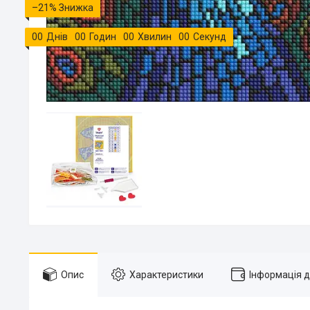
–21%
0
0
Днів
0
0
Годин
0
0
Хвилин
0
0
Секунд
Опис
Характеристики
Інформація 