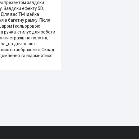
нім презентом завдяки
у. Завдяки ефекту 5D,
 Для вас ТМ Ідейка
я в багетну рамку. Після
 шаром і кольоровою
на ручка-стилус для роботи
ння стразів на полотні, -
lena_ua для вашої
заних на зображенні! Склад
ідомлення та відрізнятися