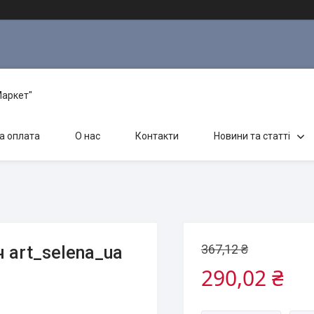
Маркет"
а оплата
О нас
Контакти
Новини та статті
367,12 ₴
 art_selena_ua
290,02 ₴