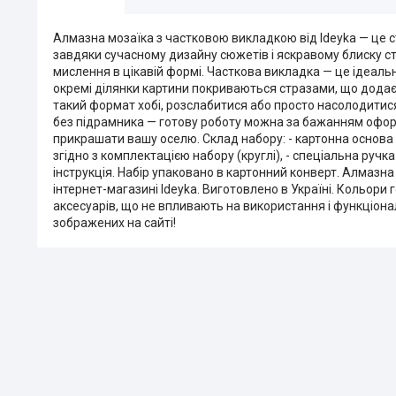
Алмазна мозаїка з частковою викладкою від Ideyka — це с
завдяки сучасному дизайну сюжетів і яскравому блиску стр
мислення в цікавій формі. Часткова викладка — це ідеаль
окремі ділянки картини покриваються стразами, що додає 
такий формат хобі, розслабитися або просто насолодитися 
без підрамника — готову роботу можна за бажанням оформи
прикрашати вашу оселю. Склад набору: - картонна основа
згідно з комплектацією набору (круглі), - спеціальна ручка
інструкція. Набір упаковано в картонний конверт. Алмазна
інтернет-магазині Ideyka. Виготовлено в Україні. Кольори
аксесуарів, що не впливають на використання і функціона
зображених на сайті!