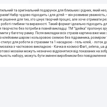
тильний та оригінальний подарунок для близьких і рідних, який не
азів! Набір чудово підходить і для дітей — він розвиває уважність,
не рішення для тих, хто цінує творчий процес, але хоче отримати 
роботі глибини та виразності. Такий формат ідеально підходить дл
творчістю без потреби в повній викладці. ТМ "Ідейка" пропонує зру
ти у багетну рамку. Після викладки всіх стразів картина вже має з
 з клейовим шаром і кольоровою схемою без підрамника, розміром 1
-стилус для роботи зі стразами та 1 насадкою - гель-клей, - лоток д
 мозаїка з частковою викладкою - Качка в космосі ©art_selena_ua д
 готової мозаїки можуть незначно відрізнятися від показаних на зо
льність набору, можуть бути змінені виробником без повідомлення т