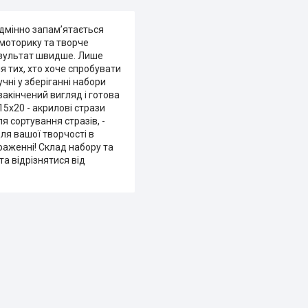
одмінно запам’ятається
 моторику та творче
результат швидше. Лише
я тих, хто хоче спробувати
чні у зберіганні набори
акінчений вигляд і готова
5х20 - акрилові стрази
ля сортування стразів, -
ля вашої творчості в
браженні! Склад набору та
а відрізнятися від