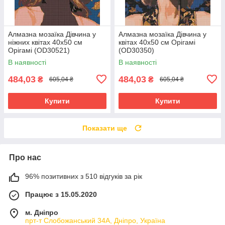
Алмазна мозаїка Дівчина у
Алмазна мозаїка Дівчина у
ніжних квітах 40х50 см
квітах 40х50 см Орігамі
Орігамі (OD30521)
(OD30350)
В наявності
В наявності
484,03
484,03
₴
₴
605,04 ₴
605,04 ₴
Купити
Купити
Показати ще
Про нас
96% позитивних з 510 відгуків за рік
Працює з 15.05.2020
м. Дніпро
прт-т Слобожанський 34А, Дніпро, Україна