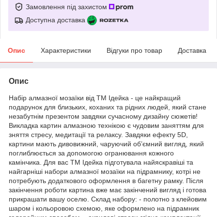
Замовлення під захистом
Доступна доставка
Опис
Характеристики
Відгуки про товар
Доставка
Опис
Набір алмазної мозаїки від ТМ Ідейка - це найкращий
подарунок для близьких, коханих та рідних людей, який стане
незабутнім презентом завдяки сучасному дизайну сюжетів!
Викладка картин алмазною технікою є чудовим заняттям для
зняття стресу, медитації та релаксу. Завдяки ефекту 5D,
картини мають дивовижний, чаруючий об’ємний вигляд, який
поглиблюється за допомогою огранювання кожного
камінчика. Для вас ТМ Ідейка підготувала найяскравіші та
найгарніші набори алмазної мозаїки на підрамнику, котрі не
потребують додаткового оформлення в багетну рамку. Після
закінчення роботи картина вже має закінчений вигляд і готова
прикрашати вашу оселю. Склад набору: - полотно з клейовим
шаром і кольоровою схемою, яке оформлено на підрамник