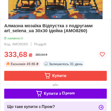
Алмазна мозаїка Відпустка з подругами
art_selena_ua 30х30 Ідейка (AMO8260)
В наявності
Код: AMO8260
Роздріб
333,68
₴
383,54 ₴
Економія
49.86 ₴
Залишилось
31 день
Купити
або
Купити з
Що таке купити з Пром?