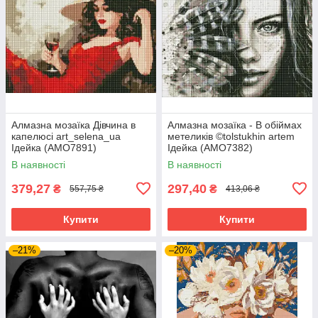
Алмазна мозаїка Дівчина в
Алмазна мозаїка - В обіймах
капелюсі art_selena_ua
метеликів ©tolstukhin artem
Ідейка (AMO7891)
Ідейка (AMO7382)
В наявності
В наявності
379,27
297,40
₴
₴
557,75 ₴
413,06 ₴
Купити
Купити
–21%
–20%