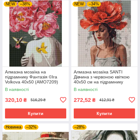
NEW
–38%
NEW
–34%
Алмазна мозаїка на
Алмазна мозаїка SANTI
підрамнику Фантазія ©Ira
Дівчина з червоною квіткою
Volkova 40х50 (AMO7209)
40х50 см на підрамнику
(956045)
В наявності
В наявності
320,10
272,52
₴
₴
516,29 ₴
412,91 ₴
Купити
Купити
Новинка
–32%
–28%