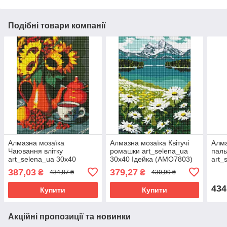
Подібні товари компанії
Алмазна мозаїка
Алмазна мозаїка Квітучі
Алма
Чаювання влітку
ромашки art_selena_ua
паль
art_selena_ua 30х40
30х40 Ідейка (AMO7803)
art_
Ідейка (AMO7810)
Ідей
387,03
379,27
₴
₴
434,87 ₴
430,99 ₴
434
Купити
Купити
Акційні пропозиції та новинки