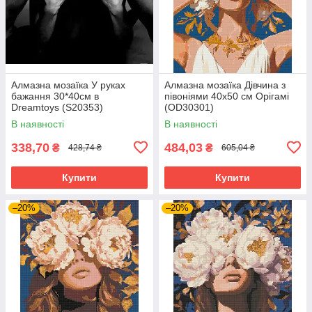
Алмазна мозаїка У руках
Алмазна мозаїка Дівчина з
бажання 30*40см в
півоніями 40х50 см Орігамі
Dreamtoys (S20353)
(OD30301)
В наявності
В наявності
338,70
484,03
₴
₴
428,74 ₴
605,04 ₴
Купити
Купити
–20%
–20%