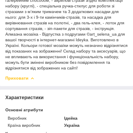
галерейним способом, - акрилові стрази згідно комплектації
набору (круглі), - спеціальна ручка-стилус для роботи зі
стразами з м’яким тримачем та 3 додаткових насадки для
нього: для 3-х і 9-ти камінчиків-стразів, та насадка для
вирівнювання стразів на полотні, - два гель-клея, - лоток для
сортування стразів, - зіп-пакети для стразів, - інструкція.
Алмазна мозаїка - Відпустка з подругами ©art_selena_ua для
вашої творчості в інтернет-магазині Ideyka. Виготовлено в
Україні. Кольори готової мозаїки можуть незначно відрізнятися
від показаних на зображенні! Склад набору та аксесуарів, що
не впливають на використання і функціональність набору,
можуть бути змінені виробником без повідомлення та
відрізнятися від зображених на сайті!
Приховати
Характеристики
Основні атрибути
Виробник
Ідейка
Країна виробник
Україна