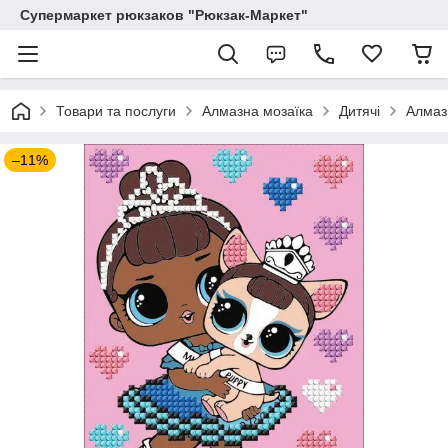
Супермаркет рюкзаков "Рюкзак-Маркет"
Товари та послуги
Алмазна мозаїка
Дитячі
Алмазн
–11%