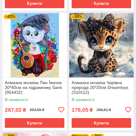
Купити
Купити
–43%
–39%
Алмазна мозаїка Пан Їжачок
Алмазна мозаїка Чарівна
30*40см на підрамнику Santi
природа 20*20см Dreamtoys
(954432)
(S10112)
В наявності
В наявності
287,02
176,05
₴
₴
503,55 ₴
288,61 ₴
Купити
Купити