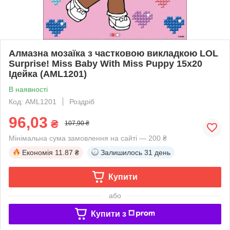
Алмазна мозаїка з частковою викладкою LOL
Surprise! Miss Baby With Miss Puppy 15х20
Ідейка (AML1201)
В наявності
Код: AML1201
Роздріб
96,03
₴
107,90 ₴
Мінімальна сума замовлення на сайті — 200 ₴
Економія
11.87 ₴
Залишилось
31 день
Купити
або
Купити з