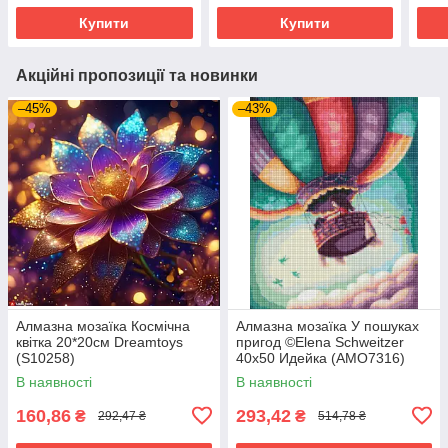
Купити
Купити
Акційні пропозиції та новинки
–45%
–43%
Алмазна мозаїка Космічна
Алмазна мозаїка У пошуках
квітка 20*20см Dreamtoys
пригод ©Elena Schweitzer
(S10258)
40х50 Идейка (AMO7316)
В наявності
В наявності
160,86
293,42
₴
₴
292,47 ₴
514,78 ₴