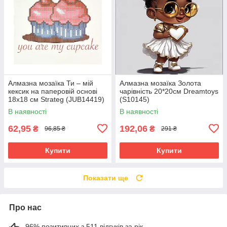
Алмазна мозаїка Ти – мій
Алмазна мозаїка Золота
кексик на паперовій основі
чарівність 20*20см Dreamtoys
18х18 см Strateg (JUB14419)
(S10145)
В наявності
В наявності
62,95
192,06
₴
₴
96,85 ₴
291 ₴
Купити
Купити
Показати ще
Про нас
96% позитивних з 511 відгуків за рік