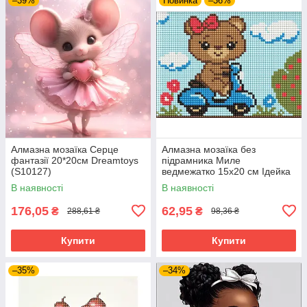
–39%
Новинка
–36%
Алмазна мозаїка Серце
Алмазна мозаїка без
фантазії 20*20см Dreamtoys
підрамника Миле
(S10127)
ведмежатко 15х20 см Ідейка
(AMM1079)
В наявності
В наявності
176,05
62,95
₴
₴
288,61 ₴
98,36 ₴
Купити
Купити
–35%
–34%