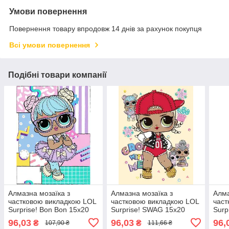
Умови повернення
Повернення товару впродовж 14 днів за рахунок покупця
Всі умови повернення
Подібні товари компанії
Алмазна мозаїка з
Алмазна мозаїка з
Алма
частковою викладкою LOL
частковою викладкою LOL
част
Surprise! Bon Bon 15х20
Surprise! SWAG 15х20
Surp
Ідейка (AML1193)
Ідейка (AML1196)
Bunn
96,03
96,03
96,
₴
₴
107,90 ₴
111,66 ₴
(AM