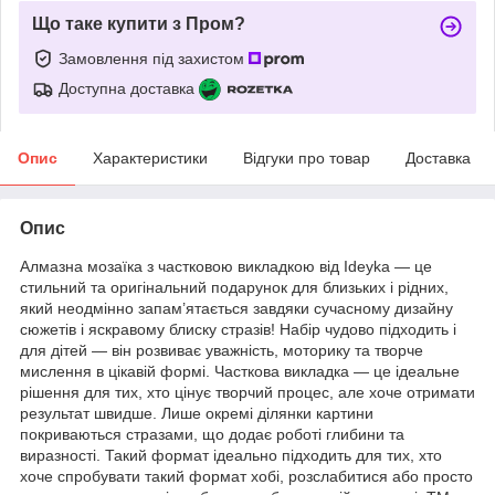
Що таке купити з Пром?
Замовлення під захистом
Доступна доставка
Опис
Характеристики
Відгуки про товар
Доставка
Опис
Алмазна мозаїка з частковою викладкою від Ideyka — це
стильний та оригінальний подарунок для близьких і рідних,
який неодмінно запам’ятається завдяки сучасному дизайну
сюжетів і яскравому блиску стразів! Набір чудово підходить і
для дітей — він розвиває уважність, моторику та творче
мислення в цікавій формі. Часткова викладка — це ідеальне
рішення для тих, хто цінує творчий процес, але хоче отримати
результат швидше. Лише окремі ділянки картини
покриваються стразами, що додає роботі глибини та
виразності. Такий формат ідеально підходить для тих, хто
хоче спробувати такий формат хобі, розслабитися або просто