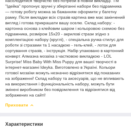
насолодитися творчістю без потреби в повній викладці. ТМ
"Ідейка" пропонує зручні у зберіганні набори без підрамника
— готову роботу можна за бажанням оформити у багетну
рамку. Після викладки всіх стразів картина вже має закінчений
вигляд і готова прикрашати вашу оселю. Склад набору: -
картонна основа з клейовим шаром і кольоровою схемою без
підрамника, розміром 15х20 - акрилові стрази згідно з
комплектацією набору (круглі), - спеціальна ручка-стилус для
роботи зі стразами та 1 насадкою - гель-клей, - лоток для
сортування стразів, - інструкція. Набір упаковано в картонний
конверт. Алмазна мозаїка з частковою викладкою - LOL
Surprise! Miss Baby With Miss Puppy для вашої творчості в
інтернет-магазині Ideyka. Виготовлено в Україні. Кольори
готової мозаїки можуть незначно відрізнятися від показаних
на зображенні! Склад набору та аксесуарів, що не впливають
на використання і функціональність набору, можуть бути
змінені виробником без повідомлення та відрізнятися від
зображених на сайті!
Приховати
Характеристики