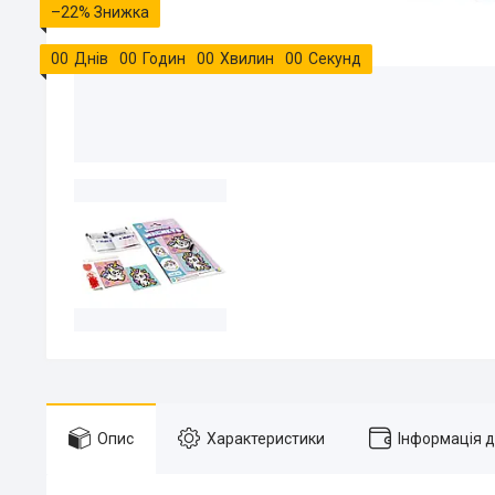
–22%
0
0
Днів
0
0
Годин
0
0
Хвилин
0
0
Секунд
Опис
Характеристики
Інформація 