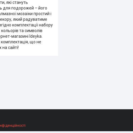
и, які стануть
ть для подорожей – його
лмазної мозаїки простий і
декору, який радуватиме
згідно комплектації набору
і кольорів та символів
ернет-магазині Ideyka.
і комплектація, що не
 на сайті!
нфіденційності