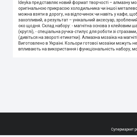
Ideyka представляє новий формат творчості – алмазну моза
оригінальною прикрасою холодильника чи іншої металевої
можна взяти в дорогу, на відпочинок чи навіть у кафе, щ
захопливий, а результат – унікальний аксесуар, зроблен
око щодня. Склад набору: - магнітна основа з клейовим ша
(круглі), - спеціальна ручка-стилус для роботи зі стразами,
(дивіться на звороті етикетки). Алмазна мозаїка на магніті 
Виготовлено в Україні. Кольори готової мозаїки можуть не
впливають на використання і функціональність набору, мож