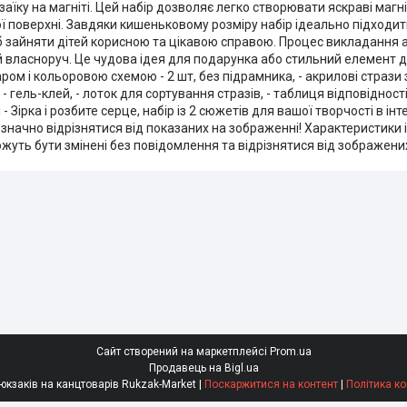
їку на магніті. Цей набір дозволяє легко створювати яскраві магніт
 поверхні. Завдяки кишеньковому розміру набір ідеально підходи
об зайняти дітей корисною та цікавою справою. Процес викладання а
ий власноруч. Це чудова ідея для подарунка або стильний елемент 
ром і кольоровою схемою - 2 шт, без підрамника, - акрилові стрази 
 - гель-клей, - лоток для сортування стразів, - таблиця відповідност
- Зірка і розбите серце, набір із 2 сюжетів для вашої творчості в інт
значно відрізнятися від показаних на зображенні! Характеристики 
уть бути змінені без повідомлення та відрізнятися від зображених
Сайт створений на маркетплейсі
Prom.ua
Продавець на Bigl.ua
Супермаркет рюкзаків на канцтоварів Rukzak-Market |
Поскаржитися на контент
|
Політика ко