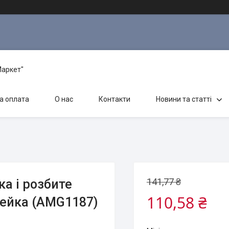
Маркет"
а оплата
О нас
Контакти
Новини та статті
141,77 ₴
ка і розбите
110,58 ₴
Ідейка (AMG1187)