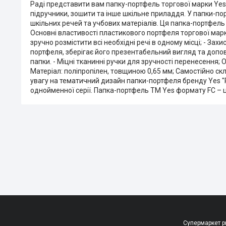
Раді представити вам папку-портфель торгової марки Yes
підручники, зошити та інше шкільне приладдя. У папки-по
шкільних речей та учбових матеріалів. Ця папка-портфель
Основні властивості пластикового портфеля торгової марки
зручно розмістити всі необхідні речі в одному місці; - З
портфеля, зберігає його презентабельний вигляд та допов
папки. - Міцні тканинні ручки для зручності перенесення; Ос
Матеріал: поліпропілен, товщиною 0,65 мм; Самостійно ск
увагу на тематичний дизайн папки-портфеля бренду Yes "
однойменної серії. Папка-портфель TM Yes формату FC – ц