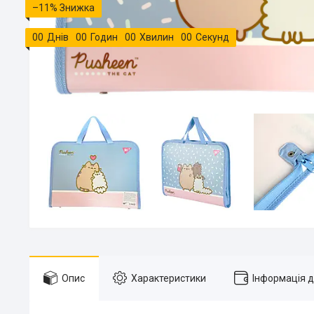
–11%
0
0
Днів
0
0
Годин
0
0
Хвилин
0
0
Секунд
Опис
Характеристики
Інформація 