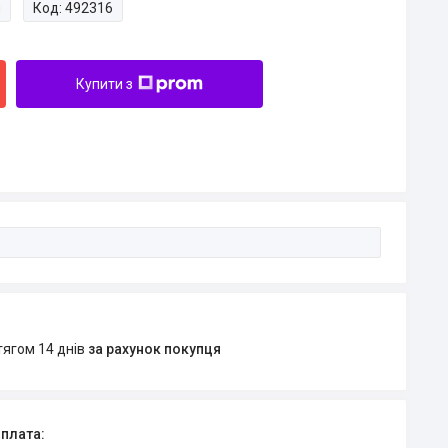
и
Код:
492316
Купити з
тягом 14 днів
за рахунок покупця