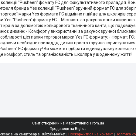
 колекції "Pusheen" фомату FC для факультативного приладдя. Вон
ртфеля бренда Yes колекції "Pusheen" зручний формат FC для збері
 торгової марки Yes формата FC відмінно підійде для школярів сере
 Yes "Pusheen" формату FC: - Місткість за рахунок стінки шириною
ахист країв за допомогою кольорового тканинного канта, що подовжу
нює дизайн; - Комфорт у використанні за рахунок зручної блискавки
обливості цієї папки торгової марки Yes FC формату: - Формат: FC; - Р
ладаючи необхідне приладдя, дитині просто і зручно користуватися
Pusheen" FC формату! Ви можете підібрати індивідуальну колекці
е комфорт, стиль та організованість школяра у щоденному житті!
Сайт створений на маркетплейсі
Prom.ua
Продавець на Bigl.ua
Супермаркет рюкзаків на канцтоварів Rukzak-Market |
Поскаржитися на контент
|
Політика ко