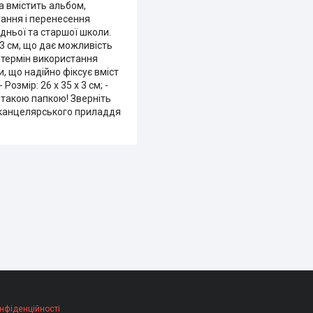
а вмістить альбом,
гання і перенесення
дньої та старшої школи.
 3 см, що дає можливість
є термін використання
, що надійно фіксує вміст
озмір: 26 х 35 х 3 см; -
 такою папкою! Зверніть
ю канцелярського приладдя
нфіденційності