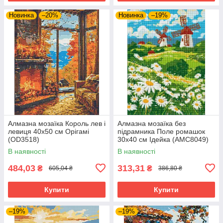
Новинка
–20%
Новинка
–19%
Алмазна мозаїка Король лев і
Алмазна мозаїка без
левиця 40x50 см Орігамі
підрамника Поле ромашок
(OD3518)
30х40 см Ідейка (AMC8049)
В наявності
В наявності
484,03
313,31
₴
₴
605,04 ₴
386,80 ₴
Купити
Купити
–19%
–19%