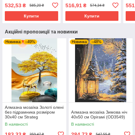
сердець" 40х50 см Орігамі
532,53
516,91
551
₴
₴
585,20 ₴
574,34 ₴
(OD3434)
Купити
Купити
Акційні пропозиції та новинки
Новинка
–49%
Новинка
–48%
Алмазна мозаїка Золоті олені
без підрамника розміром
Алмазна мозаїка Зимова ніч
30х40 см Strateg
40x50 см Орігамі (OD3549)
(JSDF82144)
В наявності
В наявності
183,33
284,73
₴
₴
359,47 ₴
547,55 ₴