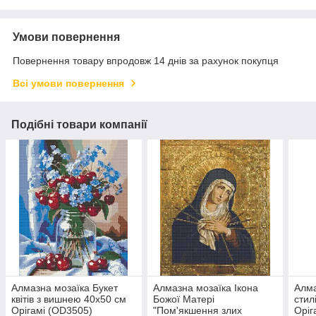
Умови повернення
Повернення товару впродовж 14 днів за рахунок покупця
Всі умови повернення
Подібні товари компанії
Алмазна мозаїка Букет
Алмазна мозаїка Ікона
Алма
квітів з вишнею 40х50 см
Божої Матері
стил
Орігамі (OD3505)
"Пом'якшення злих
Оріг