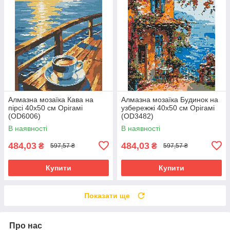
Алмазна мозаїка Кава на
Алмазна мозаїка Будинок на
пірсі 40х50 см Орігамі
узбережжі 40х50 см Орігамі
(OD6006)
(OD3482)
В наявності
В наявності
484,03
484,03
₴
₴
597,57 ₴
597,57 ₴
Купити
Купити
Показати ще
Про нас