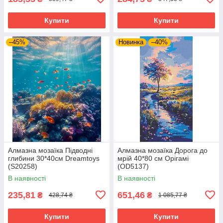
Купити
Купити
–45%
Новинка
–40%
Алмазна мозаїка Підводні
Алмазна мозаїка Дорога до
глибини 30*40см Dreamtoys
мрій 40*80 см Орігамі
(S20258)
(OD5137)
В наявності
В наявності
235,81
651,46
₴
₴
428,74 ₴
1 085,77 ₴
Купити
Купити