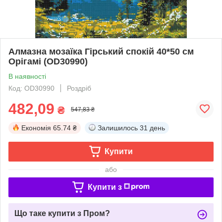
Алмазна мозаїка Гірський спокій 40*50 см
Орігамі (OD30990)
В наявності
Код: OD30990
Роздріб
482,09
₴
547,83 ₴
Економія
65.74 ₴
Залишилось
31 день
Купити
або
Купити з
Що таке купити з Пром?