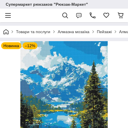
Супермаркет рюкзаков "Рюкзак-Маркет"
Товари та послуги
Алмазна мозаїка
Пейзажі
Алма
Новинка
–12%