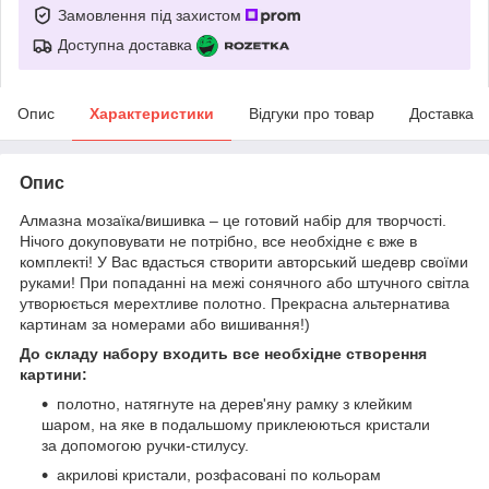
Замовлення під захистом
Доступна доставка
Опис
Характеристики
Відгуки про товар
Доставка
Опис
Алмазна мозаїка/вишивка – це готовий набір для творчості.
Нічого докуповувати не потрібно, все необхідне є вже в
комплекті! У Вас вдасться створити авторський шедевр своїми
руками! При попаданні на межі сонячного або штучного світла
утворюється мерехтливе полотно. Прекрасна альтернатива
картинам за номерами або вишивання!)
До складу набору входить все необхідне створення
картини:
полотно, натягнуте на дерев'яну рамку з клейким
шаром, на яке в подальшому приклеюються кристали
за допомогою ручки-стилусу.
акрилові кристали, розфасовані по кольорам