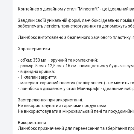
Контейнер з дизайном у стилі "Minecraft" - це ідеальний 
Завдяки своїй унікальній формі, ланчбокс ідеально поміщ
забезпечать легкість транспортування та допоможуть збер
Ланчбокс виготовлено з безпечного харчового пластику, як
Характеристики:
- об'єм: 350 мл – зручний та компактний;
- розмір: 5 см х 12,5 см х 16 см - поміщається у будь-які су
- відкидна кришка;
- 1 клапан закриття;
- матеріал: харчовий пластик (поліпропілен) - не містить т
- ланчбокс з дизайном у стилі Майнкрафт - ідеальний вибір
Застереження при використанні:
Не використовувати з гарячими продуктами.
Не використовувати в мікрохвильовій печі та посудомийні
Використання:
Ланчбокс призначений для перенесення та зберігання про