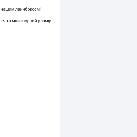
 з нашим ланчбоксом!
ття та мініатюрний розмір