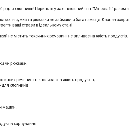
вибір для хлопчиків! Пориньте у захоплюючий світ "Minecraft" разом
ається в сумки та рюкзаки не займаючи багато місця. Клапан закри
егти ваші страви в ідеальному стані.
ий не містить токсичних речовин і не впливає на якість продуктів.
мки чи рюкзаки;
оксичних речовин і не впливає на якість продуктів;
 для хлопчиків.
й машині.
дуктів харчування.