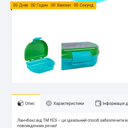
0
0
Днів
0
0
Годин
0
0
Хвилин
0
0
Секунд
Опис
Характеристики
Інформація 
Ланчбокс від ТМ YES – це ідеальний спосіб забезпечити ва
повсякденних речах!