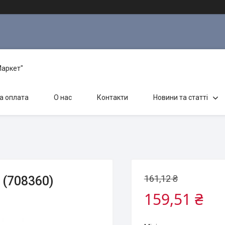
Маркет"
а оплата
О нас
Контакти
Новини та статті
161,12 ₴
 (708360)
159,51 ₴