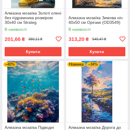
Алмазна мозаїка Золоті олені
без підрамника розміром
Алмазна мозаїка Зимова ніч
30х40 см Strateg
40x50 см Орігамі (OD3549)
(JSDF82144)
В наявності
В наявності
201,66
313,20
₴
₴
360,11 ₴
549,47 ₴
Купити
Купити
–40%
Новинка
–34%
Алмазна мозаїка Підводні
Алмазна мозаїка Дорога до