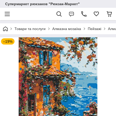
Супермаркет рюкзаков "Рюкзак-Маркет"
Товари та послуги
Алмазна мозаїка
Пейзажі
Алма
–19%