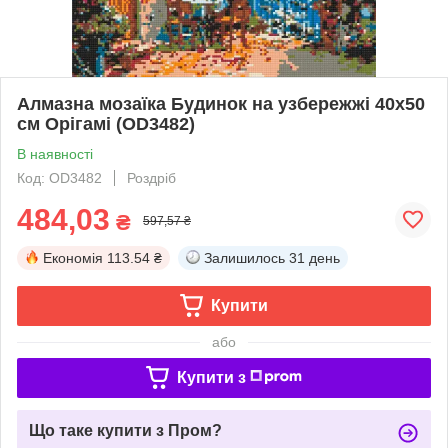
Алмазна мозаїка Будинок на узбережжі 40х50
см Орігамі (OD3482)
В наявності
Код: OD3482
Роздріб
484,03
₴
597,57 ₴
Економія
113.54 ₴
Залишилось
31 день
Купити
або
Купити з
Що таке купити з Пром?