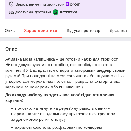
Замовлення під захистом
Доступна доставка
Опис
Характеристики
Відгуки про товар
Доставка
Опис
Алмазна мозаїка/вишивка – це готовий набір для творчості.
Нічого докуповувати не потрібно, все необхідне є вже в
комплекті! У Вас вдасться створити авторський шедевр своїми
руками! При попаданні на межі сонячного або штучного світла
утворюється мерехтливе полотно. Прекрасна альтернатива
картинам за номерами або вишивання!)
До складу набору входить все необхідне створення
картини:
полотно, натягнуте на дерев'яну рамку з клейким
шаром, на яке в подальшому приклеюються кристали
за допомогою ручки-стилусу.
акрилові кристали, розфасовані по кольорам