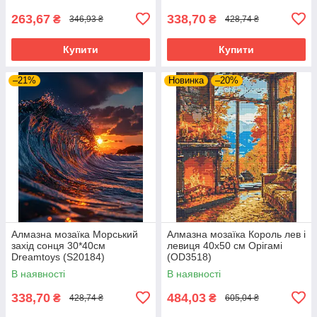
263,67
338,70
₴
₴
346,93 ₴
428,74 ₴
Купити
Купити
–21%
Новинка
–20%
Алмазна мозаїка Морський
Алмазна мозаїка Король лев і
захід сонця 30*40см
левиця 40x50 см Орігамі
Dreamtoys (S20184)
(OD3518)
В наявності
В наявності
338,70
484,03
₴
₴
428,74 ₴
605,04 ₴