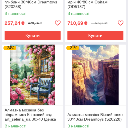
глибини 30*40см Dreamtoys
мрій 40*80 см Орігамі
(S20258)
(OD5137)
В наявності
В наявності
257,24
710,69
₴
₴
428,74 ₴
1 076,80 ₴
Купити
Купити
–24%
–21%
Алмазна мозаїка без
підрамника Квітковий сад
Алмазна мозаїка Вічний шлях
art_selena_ua 30х40 Ідейка
30*40см Dreamtoys (S20228)
(AMC7900)
В наявності
В наявності