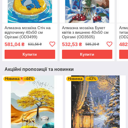
Алмазна мозаїка Стіч на
Алмазна мозаїка Букет
Алма
відпочинку 40х50 см
квітів з вишнею 40х50 см
тита
Орігамі (OD3499)
Орігамі (OD3505)
(OD
581,04
532,53
482
₴
₴
631,56 ₴
585,20 ₴
Купити
Купити
Акційні пропозиції та новинки
Новинка
–44%
Новинка
–43%