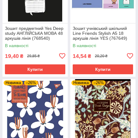
Зошит предметний Yes Deep
Зошит учнівський шкільний
study АНГЛІЙСЬКА МОВА 48
Line Friends Stylish А5 18
аркушів лінія (768540)
аркушів лінія YES (767649)
В наявності
В наявності
19,40
14,54
₴
₴
29,85 ₴
20,20 ₴
Купити
Купити
Новинка
–26%
Новинка
–26%