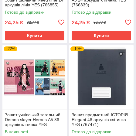
аркушів лінія YES (766855)
(766839)
Готово до відправки
Готово до відправки
24,25
24,25
₴
₴
32,77 ₴
32,77 ₴
Купити
Купити
–22%
–19%
Зошит учнівський загальний
Зошит предметний ІСТОРІЯ
Demon slayer Heroes А5 36
Elegant 48 аркушів клітинка
аркушів клітинка YES
YES (767471)
(767695)
В наявності
Готово до відправки