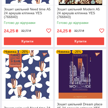
Зошит шкільний Need time А5
Зошит шкільний Modern А5
24 аркушів клітинка YES
24 аркушів клітинка YES
(766840)
(766843)
Готово до відправки
Готово до відправки
24,25
24,25
₴
₴
32,77 ₴
32,77 ₴
Купити
Купити
Новинка
–26%
Новинка
–26%
Зошит шкільний Dream place
Зошит шкільний Need time 24
А5 24 аркушів клітинка YES