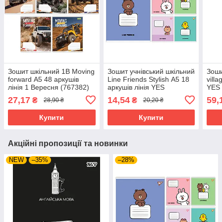
Зошит шкільний 1В Moving
Зошит учнівський шкільний
Зоши
forward А5 48 аркушів
Line Friends Stylish А5 18
vill
лінія 1 Вересня (767382)
аркушів лінія YES
YES 
(767649)
27,17
14,54
59,
₴
₴
28,90 ₴
20,20 ₴
Купити
Купити
Акційні пропозиції та новинки
NEW
–35%
–28%