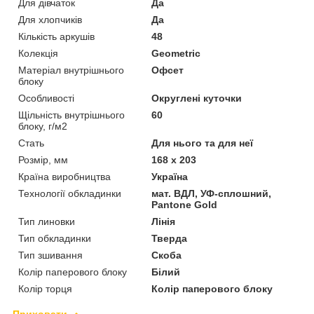
Для дівчаток
Да
Для хлопчиків
Да
Кількість аркушів
48
Колекція
Geometric
Матеріал внутрішнього
Офсет
блоку
Особливості
Округлені куточки
Щільність внутрішнього
60
блоку, г/м2
Стать
Для нього та для неї
Розмір, мм
168 х 203
Країна виробництва
Україна
Технології обкладинки
мат. ВДЛ, УФ-сплошний,
Pantone Gold
Тип линовки
Лінія
Тип обкладинки
Тверда
Тип зшивання
Скоба
Колір паперового блоку
Білий
Колір торця
Колір паперового блоку
Приховати