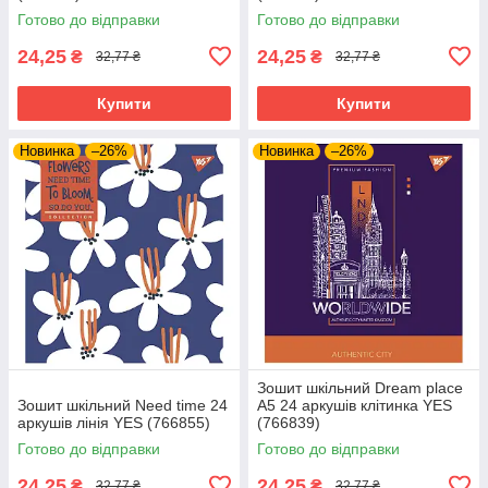
Готово до відправки
Готово до відправки
24,25
24,25
₴
₴
32,77 ₴
32,77 ₴
Купити
Купити
Новинка
–26%
Новинка
–26%
Зошит шкільний Dream place
Зошит шкільний Need time 24
А5 24 аркушів клітинка YES
аркушів лінія YES (766855)
(766839)
Готово до відправки
Готово до відправки
24,25
24,25
₴
₴
32,77 ₴
32,77 ₴