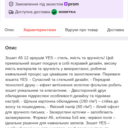
Замовлення під захистом
Доступна доставка
Опис
Характеристики
Відгуки про товар
Доставка
Опис
Зошит А5 12 аркушів YES – стиль, якість та зручність! Цей
преміальний зошит поєднує в собі яскравий дизайн, високу
якість матеріалів та зручність у використанні, роблячи
навчальний процес ще цікавішим та захоплюючим. Переваги
зошита YES: - Сучасний та стильний дизайн; - Передові
технології друку – ефект витіснення золотою фольгою робить
зошит унікальним та елегантним. - Двосторонній друк
обкладинки підкреслює особливості дизайну та піднімає
настрій; - Щільна картонна обкладинка (190 г/м²) – стійка до
зносу та пошкоджень; - Якісний папір (60 г/м²) – білий офсет
для зручного письма; - Заокруглені куточки – запобігають
заламуванню. Формат А5, клітинка 5х5 мм, червоні поля –
ідеальне рішення для навчальних записів. Зошит YES –