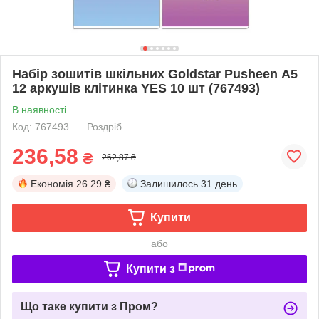
Набір зошитів шкільних Goldstar Pusheen А5
12 аркушів клітинка YES 10 шт (767493)
В наявності
Код: 767493
Роздріб
236,58
₴
262,87 ₴
Економія
26.29 ₴
Залишилось
31 день
Купити
або
Купити з
Що таке купити з Пром?