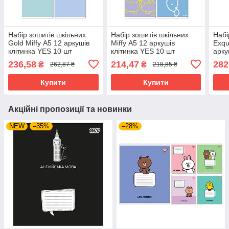
Набір зошитів шкільних
Набір зошитів шкільних
Набі
Gold Miffy А5 12 аркушів
Miffy А5 12 аркушів
Exqu
клітинка YES 10 шт
клітинка YES 10 шт
арку
(767492)
(767494)
шт (
236,58
214,47
282
₴
₴
262,87 ₴
218,85 ₴
Купити
Купити
Акційні пропозиції та новинки
NEW
–35%
–28%