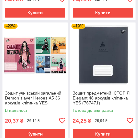
Купити
Купити
–22%
–19%
Зошит учнівський загальний
Зошит предметний ІСТОРІЯ
Demon slayer Heroes А5 36
Elegant 48 аркушів клітинка
аркушів клітинка YES
YES (767471)
(767695)
В наявності
Готово до відправки
20,37
24,25
₴
₴
26,12 ₴
29,94 ₴
Купити
Купити