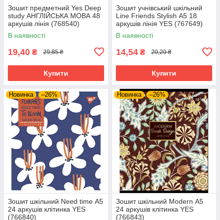
Зошит предметний Yes Deep
Зошит учнівський шкільний
study АНГЛІЙСЬКА МОВА 48
Line Friends Stylish А5 18
аркушів лінія (768540)
аркушів лінія YES (767649)
В наявності
В наявності
19,40
14,54
₴
₴
29,85 ₴
20,20 ₴
Купити
Купити
Новинка
–26%
Новинка
–26%
Зошит шкільний Need time А5
Зошит шкільний Modern А5
24 аркушів клітинка YES
24 аркушів клітинка YES
(766840)
(766843)