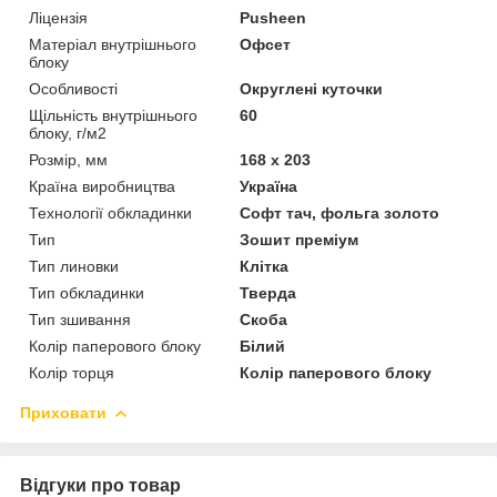
Ліцензія
Pusheen
Матеріал внутрішнього
Офсет
блоку
Особливості
Округлені куточки
Щільність внутрішнього
60
блоку, г/м2
Розмір, мм
168 х 203
Країна виробництва
Україна
Технології обкладинки
Софт тач, фольга золото
Тип
Зошит преміум
Тип линовки
Клітка
Тип обкладинки
Тверда
Тип зшивання
Скоба
Колір паперового блоку
Білий
Колір торця
Колір паперового блоку
Приховати
Відгуки про товар