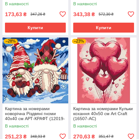
В наявності
В наявності
173,63
343,38
₴
₴
347,26 ₴
572,30 ₴
Купити
Купити
–28%
–23%
Картина за номерами
Картина за номерами Кульки
новорічна Різдвяні гноми
кохання 40х50 см Art Craft
40х40 см АРТ-КРАФТ (12019-
(16507-AC)
AC)
В наявності
В наявності
251,23
270,63
₴
₴
348,93 ₴
351,47 ₴