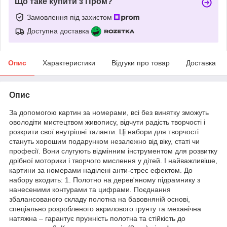
Що таке купити з Пром?
Замовлення під захистом
Доступна доставка
Опис
Характеристики
Відгуки про товар
Доставка
Опис
За допомогою картин за номерами, всі без винятку зможуть
оволодіти мистецтвом живопису, відчути радість творчості і
розкрити свої внутрішні таланти. Ці набори для творчості
стануть хорошим подарунком незалежно від віку, статі чи
професії. Вони слугують відмінним інструментом для розвитку
дрібної моторики і творчого мислення у дітей. І найважливіше,
картини за номерами наділені анти-стрес ефектом. До
набору входить: 1. Полотно на дерев'яному підрамнику з
нанесеними контурами та цифрами. Поєднання
збалансованого складу полотна на бавовняній основі,
спеціально розробленого акрилового грунту та механічна
натяжна – гарантує пружність полотна та стійкість до