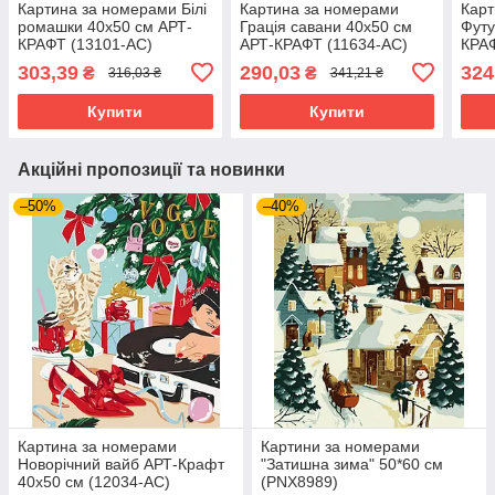
Картина за номерами Білі
Картина за номерами
Карт
ромашки 40х50 см АРТ-
Грація савани 40х50 см
Футу
КРАФТ (13101-AC)
АРТ-КРАФТ (11634-AC)
КРАФ
303,39
290,03
324
₴
₴
316,03 ₴
341,21 ₴
Купити
Купити
Акційні пропозиції та новинки
–50%
–40%
Картина за номерами
Картини за номерами
Новорічний вайб АРТ-Крафт
"Затишна зима" 50*60 см
40x50 см (12034-AC)
(PNX8989)