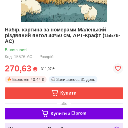
Набір, картина за номерами Маленький
різдвяний янгол 40*50 см, АРТ-Крафт (15576-
AC)
В наявності
Код: 15576-AC
Роздріб
270,63
₴
311,07 ₴
Економія
40.44 ₴
Залишилось
31 день
Купити
або
Купити з