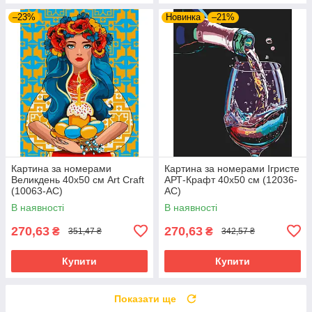
–23%
Новинка
–21%
Картина за номерами
Картина за номерами Ігристе
Великдень 40х50 см Art Craft
АРТ-Крафт 40x50 см (12036-
(10063-AC)
AC)
В наявності
В наявності
270,63
270,63
₴
₴
351,47 ₴
342,57 ₴
Купити
Купити
Показати ще