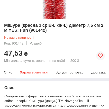
Мішура (красна з срібн. кінч.) діаметр 7,5 см 2
м YES! Fun (901442)
Немає в наявності
Код: 901442
Роздріб
47,53
₴
Мінімальна сума замовлення на сайті — 200 ₴
Опис
Характеристики
Відгуки про товар
Доставка
Опис
Створіть атмосферу свята з неймовірним блиском та магією
сяйва новорічної мішури (дощик) ТМ Novogod'ko . Ці
аксесуари можна використовувати для декорування різдвяних