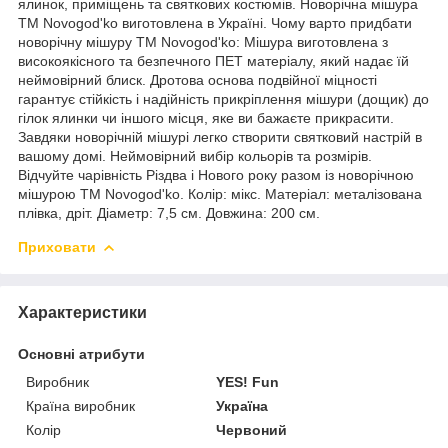
ялинок, приміщень та святкових костюмів. Новорічна мішура
ТМ Novogod'ko виготовлена в Україні. Чому варто придбати
новорічну мішуру ТМ Novogod'ko: Мішура виготовлена з
високоякісного та безпечного ПЕТ матеріалу, який надає їй
неймовірний блиск. Дротова основа подвійної міцності
гарантує стійкість і надійність прикріплення мішури (дощик) до
гілок ялинки чи іншого місця, яке ви бажаєте прикрасити.
Завдяки новорічній мішурі легко створити святковий настрій в
вашому домі. Неймовірний вибір кольорів та розмірів.
Відчуйте чарівність Різдва і Нового року разом із новорічною
мішурою ТМ Novogod'ko. Колір: мікс. Матеріал: металізована
плівка, дріт. Діаметр: 7,5 см. Довжина: 200 см.
Приховати
Характеристики
Основні атрибути
Виробник
YES! Fun
Країна виробник
Україна
Колір
Червоний