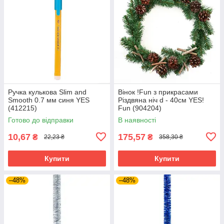
Ручка кулькова Slim and
Вінок !Fun з прикрасами
Smooth 0.7 мм синя YES
Різдвяна ніч d - 40см YES!
(412215)
Fun (904204)
Готово до відправки
В наявності
10,67
175,57
₴
₴
22,23 ₴
358,30 ₴
Купити
Купити
–48%
–48%