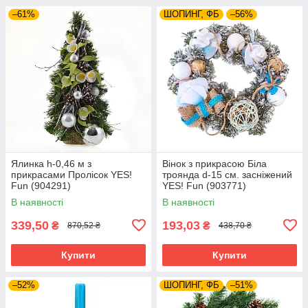
–61%
ШОПИНГ, ФБ
–56%
Ялинка h-0,46 м з
Вінок з прикрасою Біла
прикрасами Пролісок YES!
троянда d-15 см. засніжений
Fun (904291)
YES! Fun (903771)
В наявності
В наявності
339,50
193,03
₴
₴
870,52 ₴
438,70 ₴
Купити
Купити
–52%
ШОПИНГ, ФБ
–51%