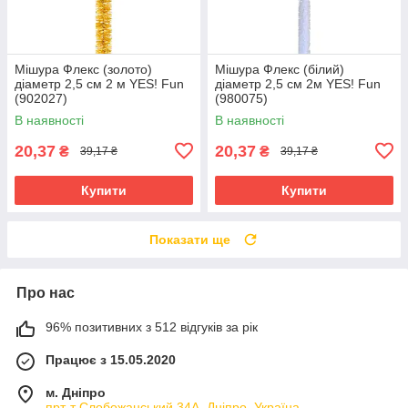
Мішура Флекс (золото)
Мішура Флекс (білий)
діаметр 2,5 см 2 м YES! Fun
діаметр 2,5 см 2м YES! Fun
(902027)
(980075)
В наявності
В наявності
20,37
20,37
₴
₴
39,17 ₴
39,17 ₴
Купити
Купити
Показати ще
Про нас
96% позитивних з 512 відгуків за рік
Працює з 15.05.2020
м. Дніпро
прт-т Слобожанський 34А, Дніпро, Україна