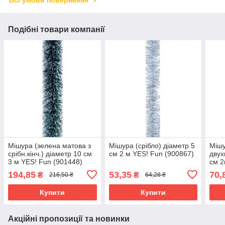
Всі умови повернення
Подібні товари компанії
Мішура (зелена матова з
Мішура (срібло) діаметр 5
Мішу
срібн.кінч.) діаметр 10 см
см 2 м YES! Fun (900867)
двух
3 м YES! Fun (901448)
см 2
194,85
53,35
70,
₴
₴
216,50 ₴
64,28 ₴
Купити
Купити
Акційні пропозиції та новинки