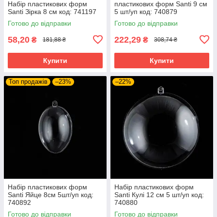
Набір пластикових форм
пластикових форм Santi 9 см
Santi Зірка 8 см код: 741197
5 шт/уп код: 740879
Готово до відправки
Готово до відправки
58,20
222,29
₴
₴
181,88 ₴
308,74 ₴
Купити
Купити
Топ продажів
–23%
–22%
Набір пластикових форм
Набір пластикових форм
Santi Яйце 8см 5шт/уп код:
Santi Кулі 12 см 5 шт/уп код:
740892
740880
Готово до відправки
Готово до відправки