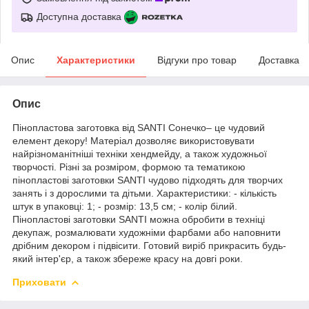
Доступна доставка
Опис
Характеристики
Відгуки про товар
Доставка
Опис
Пінопластова заготовка від SANTI Сонечко– це чудовий
елемент декору! Матеріал дозволяє використовувати
найрізноманітніші техніки хендмейду, а також художньої
творчості. Різні за розміром, формою та тематикою
пінопластові заготовки SANTI чудово підходять для творчих
занять і з дорослими та дітьми. Характеристики: - кількість
штук в упаковці: 1; - розмір: 13,5 см; - колір білий.
Пінопластові заготовки SANTI можна обробити в техніці
декупаж, розмалювати художніми фарбами або наповнити
дрібним декором і підвісити. Готовий виріб прикрасить будь-
який інтер'єр, а також збереже красу на довгі роки.
Приховати