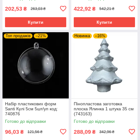
202,53
422,92
₴
₴
263,03 ₴
542,21 ₴
Купити
Купити
Топ продажів
–21%
Новинка
–16%
Набір пластикових форм
Пінопластова заготовка
Santi Кулі 5см 5шт/уп код:
плоска Ялинка 1 штука 35 см
740876
(743163)
Готово до відправки
Готово до відправки
96,03
288,09
₴
₴
121,56 ₴
342,96 ₴