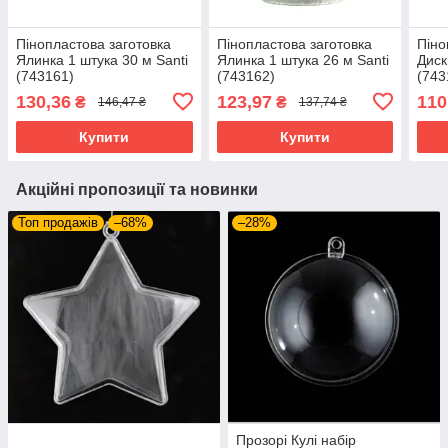
Пінопластова заготовка
Пінопластова заготовка
Піно
Ялинка 1 штука 30 м Santi
Ялинка 1 штука 26 м Santi
Диск
(743161)
(743162)
(743
130,36
123,97
110
₴
₴
146,47 ₴
137,74 ₴
Купити
Купити
Акційні пропозиції та новинки
Топ продажів
–68%
–28%
Прозорі Кулі набір