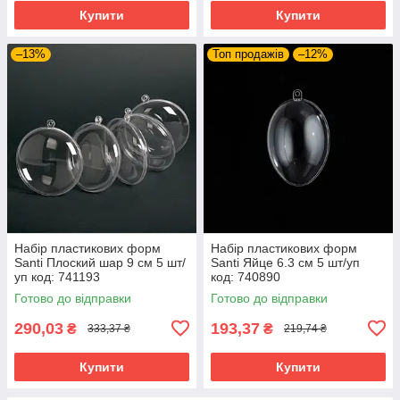
Купити
Купити
–13%
Топ продажів
–12%
Набір пластикових форм
Набір пластикових форм
Santi Плоский шар 9 см 5 шт/
Santi Яйце 6.3 см 5 шт/уп
уп код: 741193
код: 740890
Готово до відправки
Готово до відправки
290,03
193,37
₴
₴
333,37 ₴
219,74 ₴
Купити
Купити