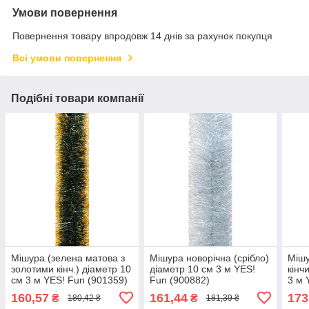
Умови повернення
Повернення товару впродовж 14 днів за рахунок покупця
Всі умови повернення
Подібні товари компанії
Мішура (зелена матова з
Мішура новорічна (срібло)
Мішу
золотими кінч.) діаметр 10
діаметр 10 см 3 м YES!
кінч
см 3 м YES! Fun (901359)
Fun (900882)
3 м 
160,57
161,44
173
₴
₴
180,42 ₴
181,39 ₴