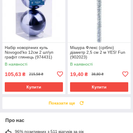
Набір новорічних куль
Мішура Флекс (срібло)
Novogod'ko 12см 2 шт/уп
діаметр 2,5 см 2 м YES! Fun
графіт глянець (974431)
(902023)
В наявності
В наявності
105,63
19,40
₴
₴
215,58 ₴
38,80 ₴
Купити
Купити
Показати ще
Про нас
96% позитивних з 511 відгуків за рік