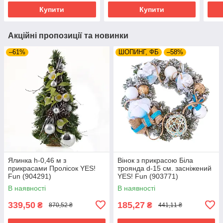
Купити
Купити
Акційні пропозиції та новинки
–61%
ШОПИНГ, ФБ
–58%
Ялинка h-0,46 м з
Вінок з прикрасою Біла
прикрасами Пролісок YES!
троянда d-15 см. засніжений
Fun (904291)
YES! Fun (903771)
В наявності
В наявності
339,50
185,27
₴
₴
870,52 ₴
441,11 ₴