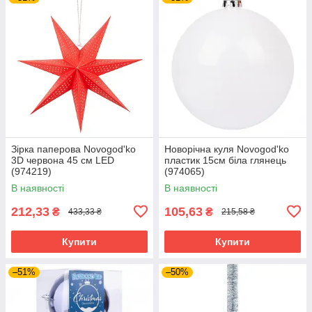
Зірка паперова Novogod'ko
Новорічна куля Novogod'ko
3D червона 45 см LED
пластик 15cм біла глянець
(974219)
(974065)
В наявності
В наявності
212,33
105,63
₴
₴
433,33 ₴
215,58 ₴
Купити
Купити
–51%
–50%