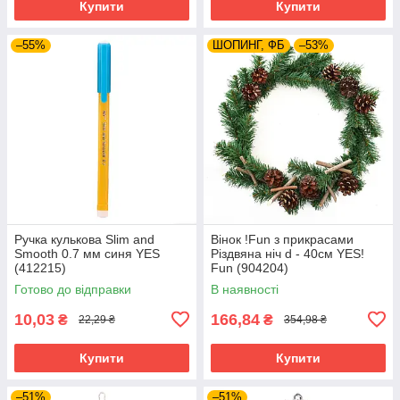
Купити
Купити
–55%
ШОПИНГ, ФБ
–53%
Ручка кулькова Slim and
Вінок !Fun з прикрасами
Smooth 0.7 мм синя YES
Різдвяна ніч d - 40см YES!
(412215)
Fun (904204)
Готово до відправки
В наявності
10,03
166,84
₴
₴
22,29 ₴
354,98 ₴
Купити
Купити
–51%
–51%