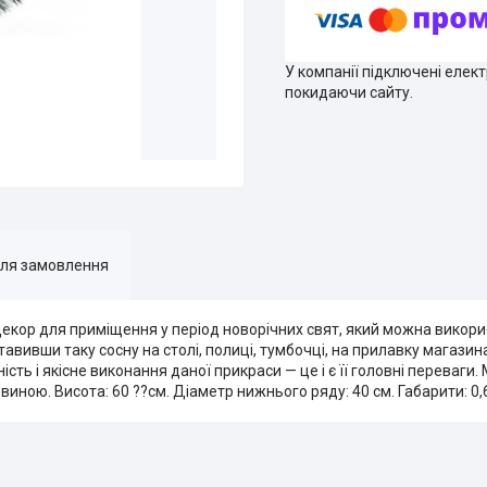
У компанії підключені елек
покидаючи сайту.
для замовлення
декор для приміщення у період новорічних свят, який можна вико
тавивши таку сосну на столі, полиці, тумбочці, на прилавку магазина
ь і якісне виконання даної прикраси — це і є її головні переваги. 
иною. Висота: 60 ??см. Діаметр нижнього ряду: 40 см. Габарити: 0,