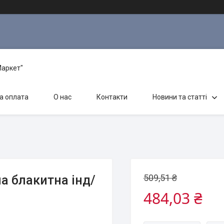
Маркет"
а оплата
О нас
Контакти
Новини та статті
509,51 ₴
на блакитна інд/
484,03 ₴