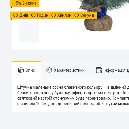
–5%
0
0
Днів
0
0
Годин
0
0
Хвилин
0
0
Секунд
Опис
Характеристики
Інформація 
Штучна маленька сосна блакитного кольору — відмінний 
безліч поверхонь у будинку, офісі, в торгових центрах. Пос
святковий настрій оточуючим буде гарантовано. Компактніст
шириною 10 см; дріт; дерев'яний пеньок, обтягнутий мішков