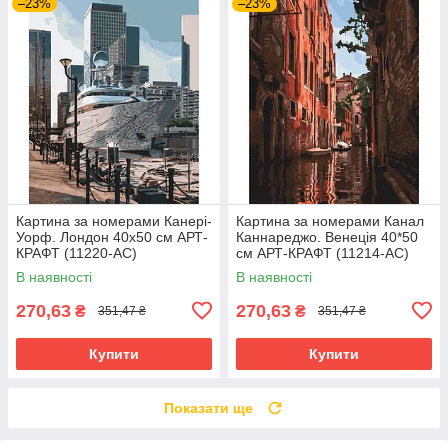
–23%
–23%
Картина за номерами Канері-
Картина за номерами Канал
Уорф. Лондон 40х50 см АРТ-
Каннареджо. Венеція 40*50
КРАФТ (11220-AC)
см АРТ-КРАФТ (11214-AC)
В наявності
В наявності
270,63
270,63
₴
₴
351,47 ₴
351,47 ₴
Купити
Купити
Показати ще