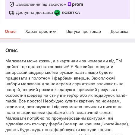
Замовлення під захистом
Доступна доставка
Опис
Характеристики
Відгуки про товар
Доставка
Опис
Малювати може кожен, а з картинами за номерами від ТМ
Ідейка - це цікаво і захоплююче! У Вас вийде створити
авторський шедевр своїми руками навіть якщо будете
працювати з полотном і фарбами вперше. Захоплюючі
набори малювання за номерами сприятливо впливають на
настрій, творчий розвиток і дарують приємний результат -
особистий шедевр на стіну в інтер'єр або як подарунок hand-
made. Все просто! Необхідно купити картину по номерам,
отримати, розпакувати і відразу можна починати писати на
полотні акриловими фарбами свій тематичний сюжет.
Малювати потрібно по пронумерованим контурам, які
відповідають кольору фарби (номер на кришечці контейнера),
досить буде акуратно зафарбовувати контури і почне