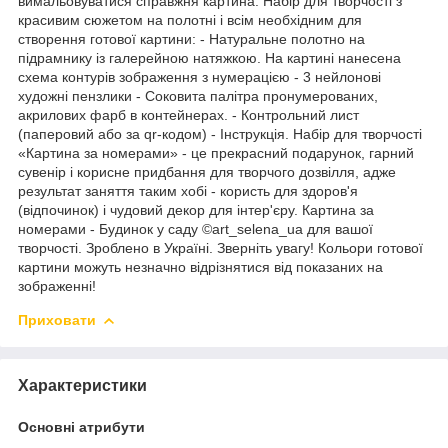
вимальовуватися справжня картина. Набір для творчості з
красивим сюжетом на полотні і всім необхідним для
створення готової картини: - Натуральне полотно на
підрамнику із галерейною натяжкою. На картині нанесена
схема контурів зображення з нумерацією - 3 нейлонові
художні пензлики - Соковита палітра пронумерованих,
акрилових фарб в контейнерах. - Контрольний лист
(паперовий або за qr-кодом) - Інструкція. Набір для творчості
«Картина за номерами» - це прекрасний подарунок, гарний
сувенір і корисне придбання для творчого дозвілля, адже
результат заняття таким хобі - користь для здоров'я
(відпочинок) і чудовий декор для інтер'єру. Картина за
номерами - Будинок у саду ©art_selena_ua для вашої
творчості. Зроблено в Україні. Зверніть увагу! Кольори готової
картини можуть незначно відрізнятися від показаних на
зображенні!
Приховати
Характеристики
Основні атрибути