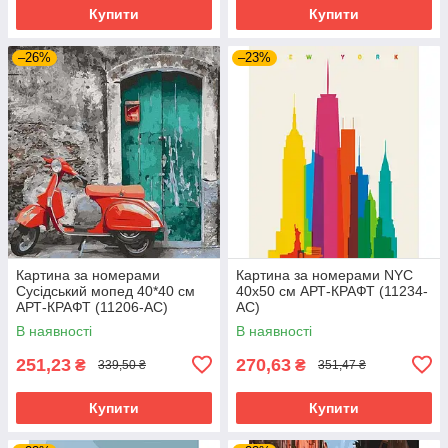
Купити
Купити
–26%
–23%
Картина за номерами
Картина за номерами NYC
Сусідський мопед 40*40 см
40х50 см АРТ-КРАФТ (11234-
АРТ-КРАФТ (11206-AC)
AC)
В наявності
В наявності
251,23
270,63
₴
₴
339,50 ₴
351,47 ₴
Купити
Купити