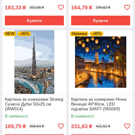
183,33
164,79
₴
₴
352,56 ₴
299,62 ₴
Купити
Купити
NEW
–45%
Новинка
–45%
Картина за номерами Strateg
Картина за номерами Нічна
Сучасні Дубаї 50х25 см
Венеція 40*40см, LED
(WW014)
підсвітка SANTI (955069)
В наявності
В наявності
169,75
231,83
₴
₴
308,64 ₴
421,51 ₴