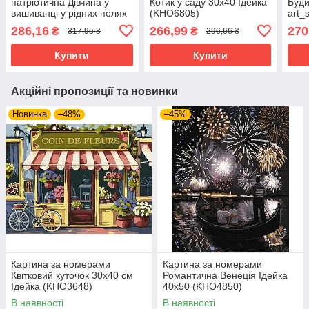
патріотична Дівчина у
Котик у саду 30х40 Ідейка
Буди
вишиванці у рідних полях
(KHO6805)
art_
України 40х50 см Ідейка
Ідей
286,16
266,99
270
₴
₴
317,95 ₴
296,66 ₴
(KHO8448)
Купити
Купити
Акційні пропозиції та новинки
Новинка
–48%
–45%
Картина за номерами
Картина за номерами
Квітковий куточок 30х40 см
Романтична Венеція Ідейка
Ідейка (KHO3648)
40х50 (KHO4850)
В наявності
В наявності