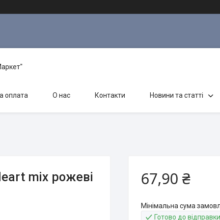
Маркет"
а оплата
О нас
Контакти
Новини та статті
67,90 ₴
eart mix рожеві
Мінімальна сума замовл
Готово до відправк