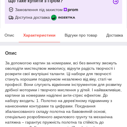
Що таке купити з Пром?
Замовлення під захистом
Доступна доставка
Опис
Характеристики
Відгуки про товар
Доставка
Опис
За допомогою картин за номерами, всі без винятку зможуть
оволодіти мистецтвом живопису, відчути радість творчості і
розкрити свої внутрішні таланти. Ці набори для творчості
стануть хорошим подарунком незалежно від віку, статі чи
професії. Вони слугують відмінним інструментом для розвитку
дрібної моторики і творчого мислення у дітей. І найважливіше,
картини за номерами наділені анти-стрес ефектом. До
набору входить: 1. Полотно на дерев'яному підрамнику з
нанесеними контурами та цифрами. Поєднання
збалансованого складу полотна на бавовняній основі,
спеціально розробленого акрилового грунту та механічна
натяжна – гарантує пружність полотна та стійкість до