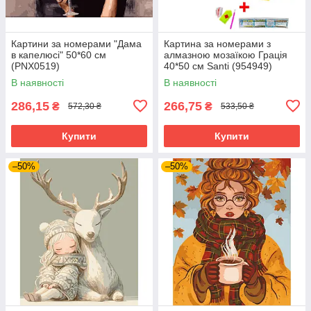
Картини за номерами "Дама
Картина за номерами з
в капелюсі" 50*60 см
алмазною мозаїкою Грація
(PNX0519)
40*50 см Santi (954949)
В наявності
В наявності
286,15
266,75
₴
₴
572,30 ₴
533,50 ₴
Купити
Купити
–50%
–50%