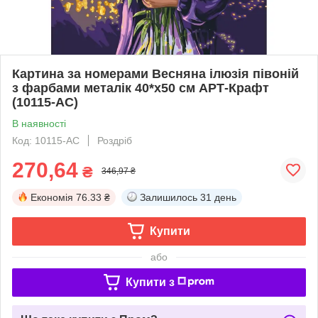
Картина за номерами Весняна ілюзія півоній
з фарбами металік 40*х50 см АРТ-Крафт
(10115-AC)
В наявності
Код: 10115-AC
Роздріб
270,64
₴
346,97 ₴
Економія
76.33 ₴
Залишилось
31 день
Купити
або
Купити з