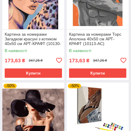
Картина за номерами
Картина за номерами Торс
Загадкові красуні з котиком
Аполона 40х50 см АРТ-
40х50 см АРТ-КРАФТ (10130-
КРАФТ (10113-AC)
AC)
В наявності
В наявності
173,63
173,63
₴
₴
347,26 ₴
347,26 ₴
Купити
Купити
–50%
–50%