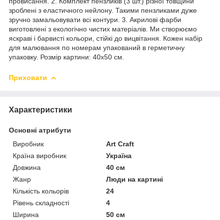
провисання. 2. Комплект пензликів (3 шт.) різної товщини
зроблені з еластичного нейлону. Такими пензликами дуже
зручно замальовувати всі контури. 3. Акрилові фарби
виготовлені з екологічно чистих матеріалів. Ми створюємо
яскраві і барвисті кольори, стійкі до вицвітання. Кожен набір
для малювання по номерам упакований в герметичну
упаковку. Розмір картини: 40х50 см.
Приховати
Характеристики
Основні атрибути
Виробник
Art Craft
Країна виробник
Україна
Довжина
40 см
Жанр
Люди на картині
Кількість кольорів
24
Рівень складності
4
Ширина
50 см