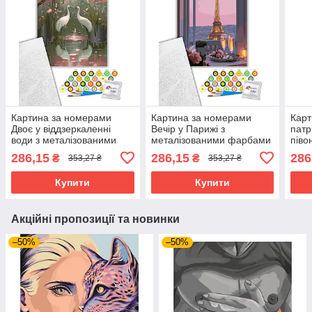
Картина за номерами
Картина за номерами
Карт
Двоє у віддзеркаленні
Вечір у Парижі з
патр
води з металізованими
металізованими фарбами
піво
фарбами 40х50 см АРТ-
40х50 см АРТ-КРАФТ
40х
286,15
286,15
286
₴
₴
353,27 ₴
353,27 ₴
КРАФТ (11729-AC)
(11081-AC)
(131
Купити
Купити
Акційні пропозиції та новинки
–50%
–50%