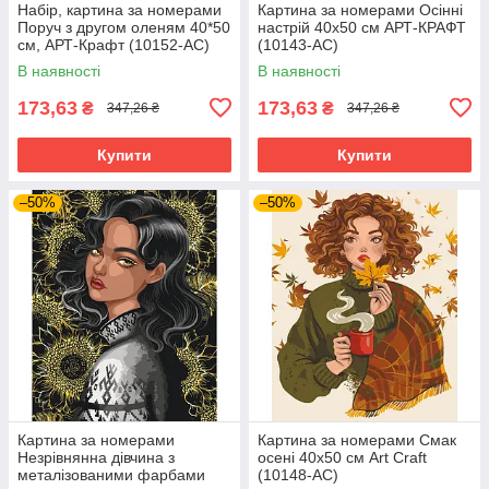
Набір, картина за номерами
Картина за номерами Осінні
Поруч з другом оленям 40*50
настрій 40х50 см АРТ-КРАФТ
см, АРТ-Крафт (10152-AC)
(10143-AC)
В наявності
В наявності
173,63
173,63
₴
₴
347,26 ₴
347,26 ₴
Купити
Купити
–50%
–50%
Картина за номерами
Картина за номерами Смак
Незрівнянна дівчина з
осені 40х50 см Art Craft
металізованими фарбами
(10148-AC)