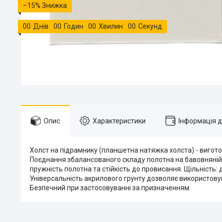
–15%
0
0
Днів
0
0
Годин
0
0
Хвилин
0
0
Секунд
Опис
Характеристики
Інформація 
Холст на підрамнику (планшетна натяжка холста) - вигото
Поєднання збалансованого складу полотна на бавовняній 
пружність полотна та стійкість до провисання. Щільність: 
Універсальність акрилового грунту дозволяє використовува
Безпечний при застосовуванні за призначенням.