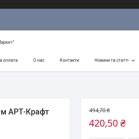
Маркет"
а оплата
О нас
Контакти
Новини та статті
494,70 ₴
см АРТ-Крафт
420,50 ₴