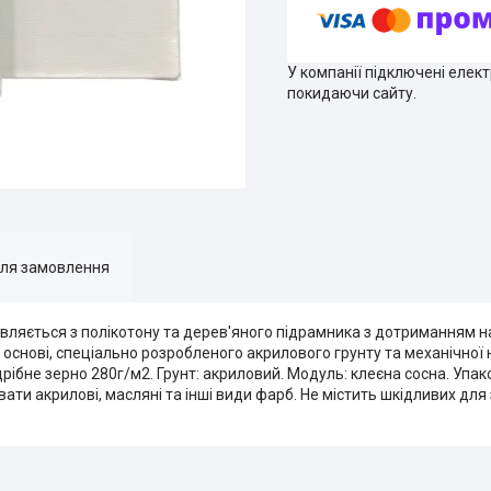
У компанії підключені елек
покидаючи сайту.
для замовлення
вляється з полікотону та дерев'яного підрамника з дотриманням н
основі, спеціально розробленого акрилового грунту та механічної 
дрібне зерно 280г/м2. Грунт: акриловий. Модуль: клеєна сосна. Упако
ти акрилові, масляні та інші види фарб. Не містить шкідливих для