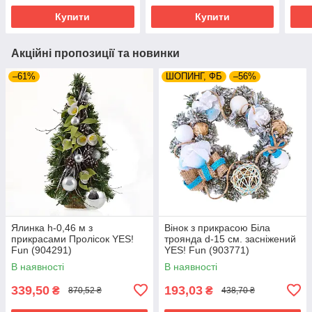
Купити
Купити
Акційні пропозиції та новинки
–61%
ШОПИНГ, ФБ
–56%
Ялинка h-0,46 м з
Вінок з прикрасою Біла
прикрасами Пролісок YES!
троянда d-15 см. засніжений
Fun (904291)
YES! Fun (903771)
В наявності
В наявності
339,50
193,03
₴
₴
870,52 ₴
438,70 ₴