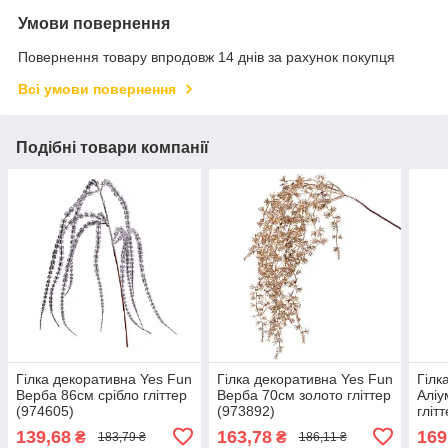
Умови повернення
Повернення товару впродовж 14 днів за рахунок покупця
Всі умови повернення
Подібні товари компанії
Гілка декоративна Yes Fun
Гілка декоративна Yes Fun
Гілк
Верба 86см срібло гліттер
Верба 70см золото гліттер
Аліу
(974605)
(973892)
гліт
139,68
163,78
169
₴
₴
183,79 ₴
186,11 ₴