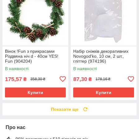
Вінок !Fun з прикрасами
Набір сніжків декоративних
Різдвяна ніч d - 40см YES!
Novogod'ko, 10 см, 2 шт.,
Fun (904204)
гліттер (974196)
В наявності
В наявності
175,57
87,30
₴
₴
358,30 ₴
178,16 ₴
Купити
Купити
Показати ще
Про нас
96% позитивних з 510 відгуків за рік