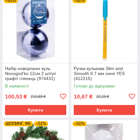
–53%
–52%
Набір новорічних куль
Ручка кулькова Slim and
Novogod'ko 12см 2 шт/уп
Smooth 0.7 мм синя YES
графіт глянець (974431)
(412215)
В наявності
Готово до відправки
100,53
10,67
₴
₴
213,89 ₴
22,23 ₴
Купити
Купити
ШОПИНГ, ФБ
–51%
–51%