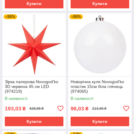
Купити
Купити
–55%
–55%
Зірка паперова Novogod'ko
Новорічна куля Novogod'ko
3D червона 45 см LED
пластик 15cм біла глянець
(974219)
(974065)
В наявності
В наявності
193,03
96,03
₴
₴
428,96 ₴
213,40 ₴
Купити
Купити