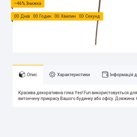
–46%
0
0
Днів
0
0
Годин
0
0
Хвилин
0
0
Секунд
Опис
Характеристики
Інформація 
Красива декоративна гілка Yes! Fun використовується для 
витончену прикрасу Вашого будинку або офісу. Довжина: 6