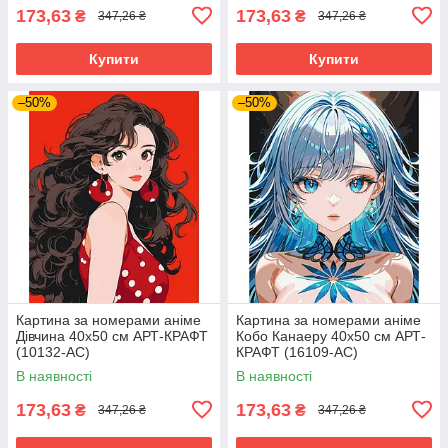
173,63
173,63
₴
₴
347,26 ₴
347,26 ₴
Купити
Купити
–50%
–50%
Картина за номерами аніме
Картина за номерами аніме
Дівчина 40х50 см АРТ-КРАФТ
Кобо Канаеру 40х50 см АРТ-
(10132-AC)
КРАФТ (16109-AC)
В наявності
В наявності
173,63
173,63
₴
₴
347,26 ₴
347,26 ₴