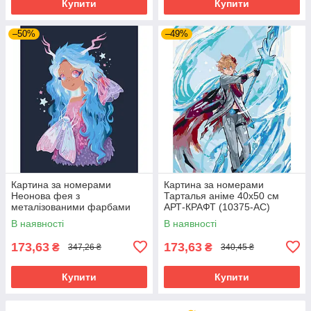
Купити
Купити
–50%
–49%
Картина за номерами
Картина за номерами
Неонова фея з
Тарталья аніме 40х50 см
металізованими фарбами
АРТ-КРАФТ (10375-AC)
40х50 см АРТ-КРАФТ (16119-
В наявності
В наявності
AC)
173,63
173,63
₴
₴
347,26 ₴
340,45 ₴
Купити
Купити