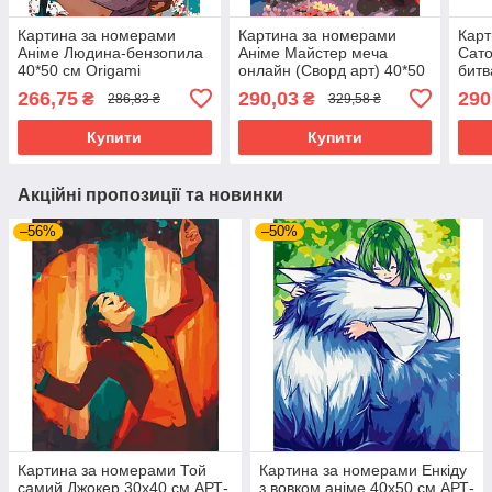
Картина за номерами
Картина за номерами
Карт
Аніме Людина-бензопила
Аніме Майстер меча
Сато
40*50 см Origamі
онлайн (Сворд арт) 40*50
битв
(LW31080)
см Орігамі LW32489
Оріг
266,75
290,03
290
₴
₴
286,83 ₴
329,58 ₴
Купити
Купити
Акційні пропозиції та новинки
–56%
–50%
Картина за номерами Той
Картина за номерами Енкіду
самий Джокер 30х40 см АРТ-
з вовком аніме 40х50 см АРТ-