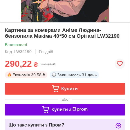
Картина за номерами Аніме Людина-
бензопила Макіма 40*50 см Орігамі LW32190
В наявності
Код: LW32190
Роздріб
290,22
₴
329,80 ₴
Економія
39.58 ₴
Залишилось
31 день
Купити
або
Купити з
Що таке купити з Пром?