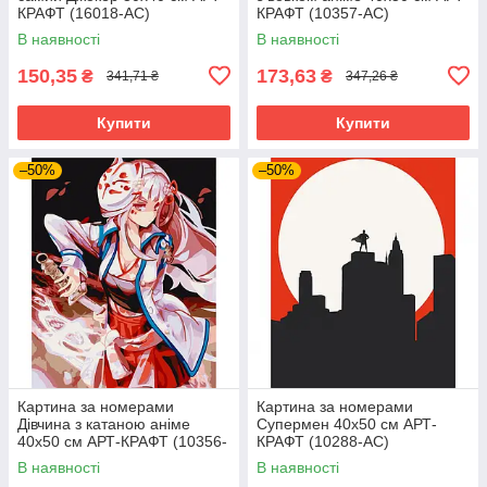
КРАФТ (16018-AC)
КРАФТ (10357-AC)
В наявності
В наявності
150,35
173,63
₴
₴
341,71 ₴
347,26 ₴
Купити
Купити
–50%
–50%
Картина за номерами
Картина за номерами
Дівчина з катаною аніме
Супермен 40х50 см АРТ-
40х50 см АРТ-КРАФТ (10356-
КРАФТ (10288-AC)
AC)
В наявності
В наявності