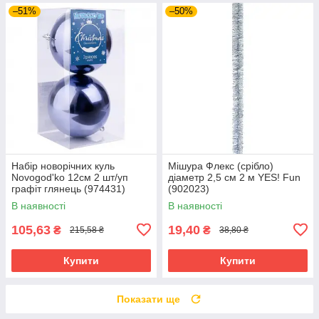
–51%
–50%
Набір новорічних куль
Мішура Флекс (срібло)
Novogod'ko 12см 2 шт/уп
діаметр 2,5 см 2 м YES! Fun
графіт глянець (974431)
(902023)
В наявності
В наявності
105,63
19,40
₴
₴
215,58 ₴
38,80 ₴
Купити
Купити
Показати ще