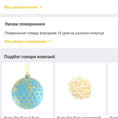
Всі умови оплати
Умови повернення
Повернення товару впродовж 14 днів за рахунок покупця
Всі умови повернення
Подібні товари компанії
Куля Yes Fun d-8 см
Куля Yes Fun ротанговий
Куля