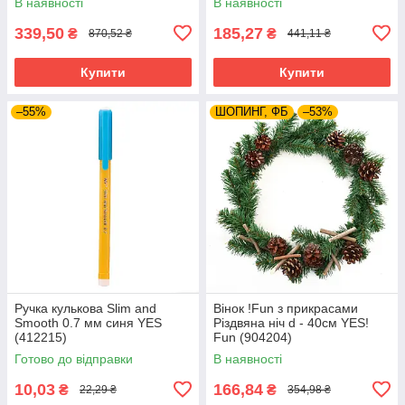
В наявності
В наявності
339,50
185,27
₴
₴
870,52 ₴
441,11 ₴
Купити
Купити
–55%
ШОПИНГ, ФБ
–53%
Ручка кулькова Slim and
Вінок !Fun з прикрасами
Smooth 0.7 мм синя YES
Різдвяна ніч d - 40см YES!
(412215)
Fun (904204)
Готово до відправки
В наявності
10,03
166,84
₴
₴
22,29 ₴
354,98 ₴