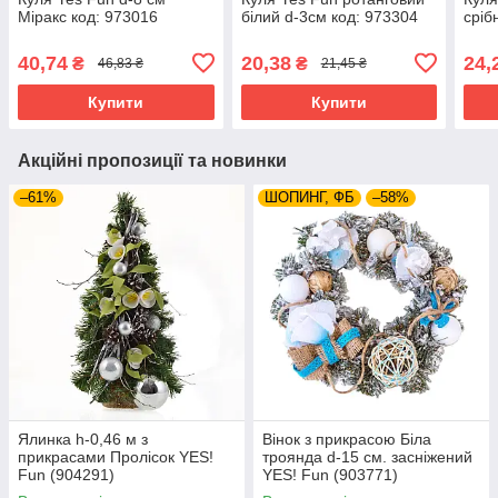
Міракс код: 973016
білий d-3см код: 973304
сріб
40,74
20,38
24,
₴
₴
46,83 ₴
21,45 ₴
Купити
Купити
Акційні пропозиції та новинки
–61%
ШОПИНГ, ФБ
–58%
Ялинка h-0,46 м з
Вінок з прикрасою Біла
прикрасами Пролісок YES!
троянда d-15 см. засніжений
Fun (904291)
YES! Fun (903771)