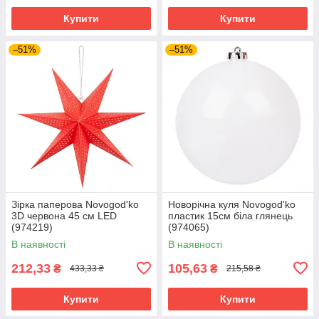
Купити
Купити
–51%
–51%
Зірка паперова Novogod'ko
Новорічна куля Novogod'ko
3D червона 45 см LED
пластик 15cм біла глянець
(974219)
(974065)
В наявності
В наявності
212,33
105,63
₴
₴
433,33 ₴
215,58 ₴
Купити
Купити