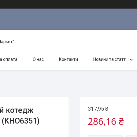
Маркет"
а оплата
О нас
Контакти
Новини та статті
317,95 ₴
й котедж
286,16 ₴
а (KHO6351)