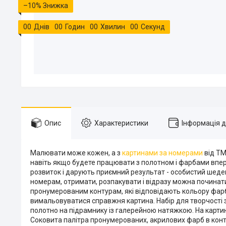
–10%
0
0
Днів
0
0
Годин
0
0
Хвилин
0
0
Секунд
Опис
Характеристики
Інформація 
Малювати може кожен, а з
картинами за номерами
від ТМ
навіть якщо будете працювати з полотном і фарбами впе
розвиток і дарують приємний результат - особистий шедевр
номерам, отримати, розпакувати і відразу можна починат
пронумерованим контурам, які відповідають кольору фарб
вимальовуватися справжня картина. Набір для творчості з
полотно на підрамнику із галерейною натяжкою. На картин
Соковита палітра пронумерованих, акрилових фарб в контей