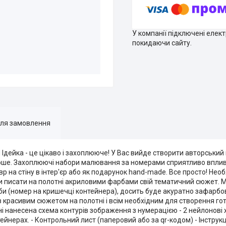
У компанії підключені елек
покидаючи сайту.
для замовлення
 Ідейка - це цікаво і захоплююче! У Вас вийде створити авторськи
рше. Захоплюючі набори малювання за номерами сприятливо вплив
 на стіну в інтер'єр або як подарунок hand-made. Все просто! Необ
и писати на полотні акриловими фарбами свій тематичний сюжет. 
и (номер на кришечці контейнера), досить буде акуратно зафарбов
 красивим сюжетом на полотні і всім необхідним для створення гот
і нанесена схема контурів зображення з нумерацією - 2 нейлонові 
нерах. - Контрольний лист (паперовий або за qr-кодом) - Інструкц