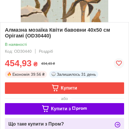
Алмазна мозаїка Квіти бавовни 40х50 см
Орігамі (OD30440)
В наявності
Код: OD30440
Роздріб
454,93
₴
494,49 ₴
Економія
39.56 ₴
Залишилось
31 день
Купити
або
Купити з
Що таке купити з Пром?