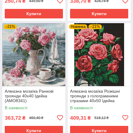
250,74
338,70
₴
₴
439,90 ₴
428,74 ₴
Купити
Купити
–21%
Новинка
–21%
Алмазна мозаїка Ранкові
Алмазна мозаїка Розкішні
троянди 40х40 Ідейка
троянди з голограмними
(AMO8341)
стразами 40х50 Ідейка
(AMO7999)
В наявності
В наявності
363,72
409,31
₴
₴
460,40 ₴
518,12 ₴
Купити
Купити