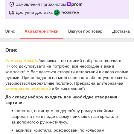
Замовлення під захистом
Доступна доставка
Опис
Характеристики
Відгуки про товар
Доставка
Опис
Алмазна мозаїка
/вишивка – це готовий набір для творчості.
Нічого докуповувати не потрібно, все необхідне є вже в
комплекті! У Вас вдасться створити авторський шедевр своїми
руками! При попаданні на межі сонячного або штучного світла
утворюється мерехтливе полотно. Прекрасна альтернатива
картинам за номерами
або вишивання!)
До складу набору входить все необхідне створення
картини:
полотно, натягнуте на дерев'яну рамку з клейким
шаром, на яке в подальшому приклеюються кристали
за допомогою ручки-стилусу.
акрилові кристали, розфасовані по кольорам