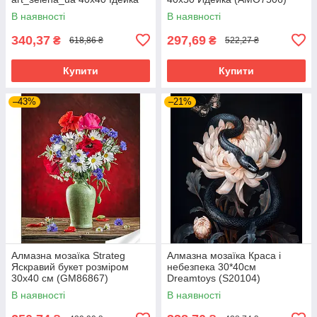
(AMO8339)
В наявності
В наявності
340,37
297,69
₴
₴
618,86 ₴
522,27 ₴
Купити
Купити
–43%
–21%
Алмазна мозаїка Strateg
Алмазна мозаїка Краса і
Яскравий букет розміром
небезпека 30*40см
30х40 см (GM86867)
Dreamtoys (S20104)
В наявності
В наявності