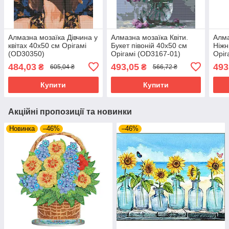
Алмазна мозаїка Дівчина у
Алмазна мозаїка Квіти.
Алма
квітах 40х50 см Орігамі
Букет півоній 40x50 см
Ніжн
(OD30350)
Орігамі (OD3167-01)
Оріг
484,03
493,05
493
₴
₴
605,04 ₴
566,72 ₴
Купити
Купити
Акційні пропозиції та новинки
Новинка
–46%
–46%