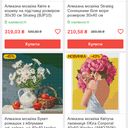
Алмазна мозаїка Квіти в
Алмазна мозаїка Strateg
кошику на підставці розміром
Соняшники біля моря
30х30 см Strateg (BJP10)
розміром 30х40 см
(HEG86086)
В наявності
В наявності
319,03
210,58
₴
₴
590,80 ₴
389,96 ₴
Купити
Купити
–45%
НОВИНКА
–43%
Алмазна мозаїка Букет
Алмазна мозаїка Квітуча
ромашок з яблуками
таємниця ©Kira Corporal
art_selena_ua 40х40 Ідейка
40х50 Идейка (AMO7506)