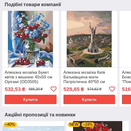
Подібні товари компанії
Алмазна мозаїка Букет
Алмазна мозаїка Київ
Алма
квітів з вишнею 40х50 см
Батьківщина-мати
Божо
Орігамі (OD3505)
Патріотична 40*50 см
"Пом
Орігамі (OD3124)
серд
532,53
528,65
516
₴
₴
585,20 ₴
574,62 ₴
(OD
Купити
Купити
Акційні пропозиції та новинки
–40%
NEW
–19%