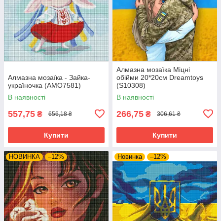
Алмазна мозаїка Міцні
Алмазна мозаїка - Зайка-
обійми 20*20см Dreamtoys
україночка (AMO7581)
(S10308)
В наявності
В наявності
557,75
266,75
₴
₴
656,18 ₴
306,61 ₴
Купити
Купити
НОВИНКА
–12%
Новинка
–12%