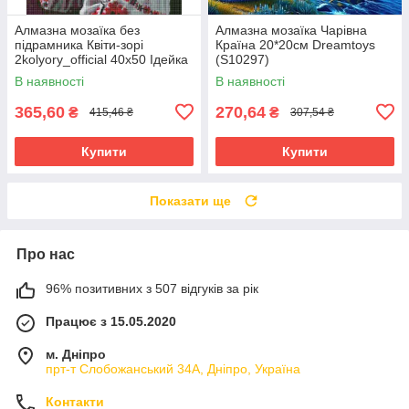
Алмазна мозаїка без
Алмазна мозаїка Чарівна
підрамника Квіти-зорі
Країна 20*20см Dreamtoys
2kolyory_official 40х50 Ідейка
(S10297)
(AMC20135)
В наявності
В наявності
365,60
270,64
₴
₴
415,46 ₴
307,54 ₴
Купити
Купити
Показати ще
Про нас
96% позитивних з 507 відгуків за рік
Працює з 15.05.2020
м. Дніпро
прт-т Слобожанський 34А, Дніпро, Україна
Контакти