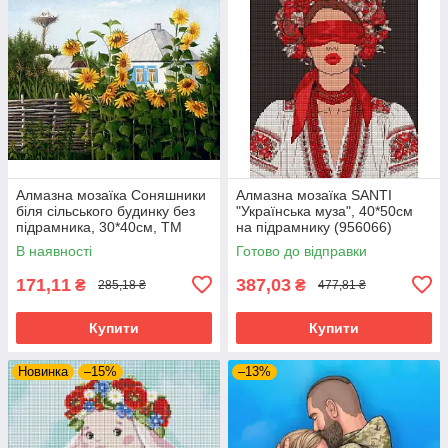
Алмазна мозаїка Соняшники
Алмазна мозаїка SANTI
біля сільського будинку без
"Українська муза", 40*50см
підрамника, 30*40см, ТМ
на підрамнику (956066)
Dreamtoys (S30064)
В наявності
Готово до відправки
171,11
387,03
₴
₴
285,18 ₴
477,81 ₴
Купити
Купити
Новинка
–15%
–13%