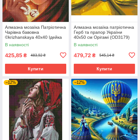
Алмазна мозаїка Патріотична
Алмазна мозаїка патріотична
Чарівна бавовна
Герб та прапор України
©krizhanskaya 40х40 Ідейка
40х50 см Орігамі (OD3179)
(AMO7471)
В наявності
В наявності
425,85
479,72
₴
₴
483,92 ₴
545,14 ₴
Купити
Купити
–12%
–12%