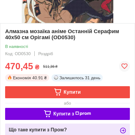
Алмазна мозаїка аніме Останній Серафим
40х50 см Орігамі (OD0530)
В наявності
Код: OD0530
Роздріб
470,45
₴
511,36 ₴
Економія
40.91 ₴
Залишилось
31 день
Купити
або
Купити з
Що таке купити з Пром?