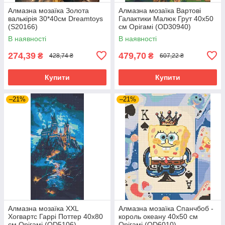
Алмазна мозаїка Золота
Алмазна мозаїка Вартові
валькірія 30*40см Dreamtoys
Галактики Малюк Грут 40х50
(S20166)
см Орігамі (OD30940)
В наявності
В наявності
274,39
479,70
₴
₴
428,74 ₴
607,22 ₴
Купити
Купити
–21%
–21%
Алмазна мозаїка XXL
Алмазна мозаїка Спанчбоб -
Хогвартс Гаррі Поттер 40х80
король океану 40х50 см
см Орігамі (OD5106)
Орігамі (OD6010)