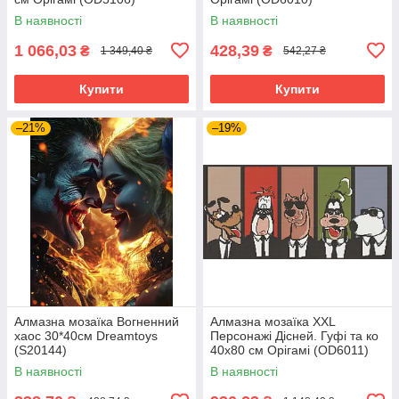
В наявності
В наявності
1 066,03
428,39
₴
₴
1 349,40 ₴
542,27 ₴
Купити
Купити
–21%
–19%
Алмазна мозаїка Вогненний
Алмазна мозаїка XXL
хаос 30*40см Dreamtoys
Персонажі Дісней. Гуфі та ко
(S20144)
40х80 см Орігамі (OD6011)
В наявності
В наявності