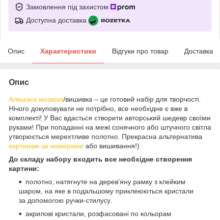
Замовлення під захистом
Доступна доставка
Опис
Характеристики
Відгуки про товар
Доставка
Опис
Алмазна мозаїка
/вишивка – це готовий набір для творчості.
Нічого докуповувати не потрібно, все необхідне є вже в
комплекті! У Вас вдасться створити авторський шедевр своїми
руками! При попаданні на межі сонячного або штучного світла
утворюється мерехтливе полотно. Прекрасна альтернатива
картинам за номерами
або вишивання!)
До складу набору входить все необхідне створення
картини:
полотно, натягнуте на дерев'яну рамку з клейким
шаром, на яке в подальшому приклеюються кристали
за допомогою ручки-стилусу.
акрилові кристали, розфасовані по кольорам