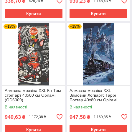
338,70
930,23
₴
₴
428,74 ₴
1 148,43 ₴
Купити
Купити
–19%
–19%
Алмазна мозаїка XXL Кіт Том
Алмазна мозаїка XXL
стріт арт 40х80 см Орігамі
Зимовий Хогвартс Гаррі
(OD6009)
Поттер 40х80 см Орігамі
(OD5173)
В наявності
В наявності
949,63
947,58
₴
₴
1 172,38 ₴
1 169,85 ₴
Купити
Купити