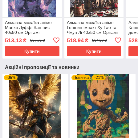
Алмазна мозаїка аніме
Алмазна мозаїка аніме
Алма
Манки Луффі Ван пис
Геншин імпакт Ху Тао та
Клин
40х50 см Орігамі
Чжун Лі 40х50 см Орігамі
демо
(OD11450)
(OD3281)
40х5
513,13
518,94
528
₴
₴
557,75 ₴
564,07 ₴
(OD
Купити
Купити
Акційні пропозиції та новинки
–36%
Новинка
–21%