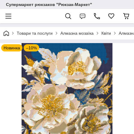
Супермаркет рюкзаков "Рюкзак-Маркет"
Товари та послуги
Алмазна мозаїка
Квіти
Алмазна
Новинка
–10%