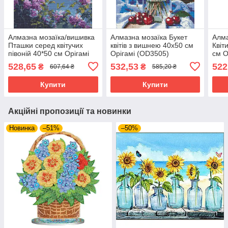
Алмазна мозаїка/вишивка
Алмазна мозаїка Букет
Алма
Пташки серед квітучих
квітів з вишнею 40х50 см
Квіт
півоній 40*50 см Орігамі
Орігамі (OD3505)
см О
(OD2003-01)
(OD3
528,65
532,53
522
₴
₴
607,64 ₴
585,20 ₴
Купити
Купити
Акційні пропозиції та новинки
Новинка
–51%
–50%