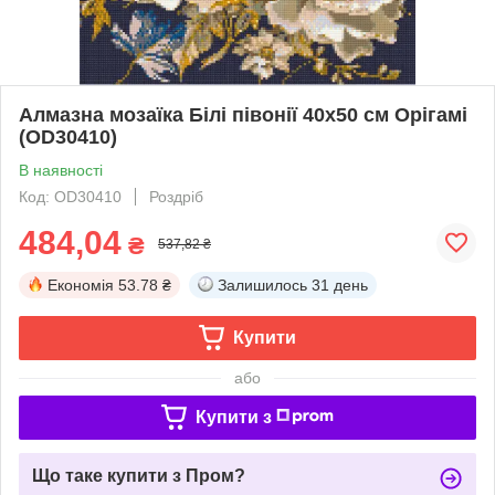
Алмазна мозаїка Білі півонії 40х50 см Орігамі
(OD30410)
В наявності
Код: OD30410
Роздріб
484,04
₴
537,82 ₴
Економія
53.78 ₴
Залишилось
31 день
Купити
або
Купити з
Що таке купити з Пром?