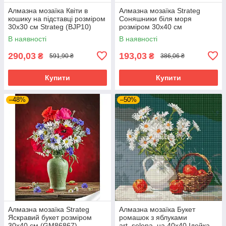
Алмазна мозаїка Квіти в
Алмазна мозаїка Strateg
кошику на підставці розміром
Соняшники біля моря
30х30 см Strateg (BJP10)
розміром 30х40 см
(HEG86086)
В наявності
В наявності
290,03
193,03
₴
₴
591,90 ₴
386,06 ₴
Купити
Купити
–48%
–50%
Алмазна мозаїка Strateg
Алмазна мозаїка Букет
Яскравий букет розміром
ромашок з яблуками
30х40 см (GM86867)
art_selena_ua 40х40 Ідейка