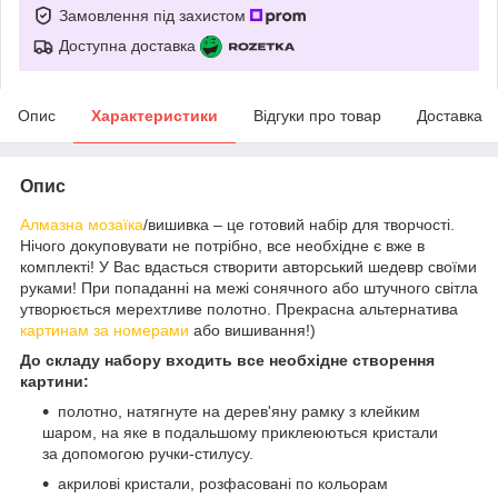
Замовлення під захистом
Доступна доставка
Опис
Характеристики
Відгуки про товар
Доставка
Опис
Алмазна мозаїка
/вишивка – це готовий набір для творчості.
Нічого докуповувати не потрібно, все необхідне є вже в
комплекті! У Вас вдасться створити авторський шедевр своїми
руками! При попаданні на межі сонячного або штучного світла
утворюється мерехтливе полотно. Прекрасна альтернатива
картинам за номерами
або вишивання!)
До складу набору входить все необхідне створення
картини:
полотно, натягнуте на дерев'яну рамку з клейким
шаром, на яке в подальшому приклеюються кристали
за допомогою ручки-стилусу.
акрилові кристали, розфасовані по кольорам