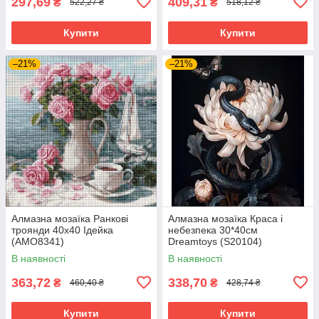
297,69
409,31
₴
₴
522,27 ₴
518,12 ₴
Купити
Купити
–21%
–21%
Алмазна мозаїка Ранкові
Алмазна мозаїка Краса і
троянди 40х40 Ідейка
небезпека 30*40см
(AMO8341)
Dreamtoys (S20104)
В наявності
В наявності
363,72
338,70
₴
₴
460,40 ₴
428,74 ₴
Купити
Купити