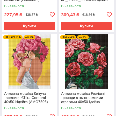
(AMO8339)
В наявності
В наявності
227,95
309,43
₴
₴
438,37 ₴
618,86 ₴
Купити
Купити
НОВИНКА
–43%
Новинка
–21%
Алмазна мозаїка Квітуча
Алмазна мозаїка Розкішні
таємниця ©Kira Corporal
троянди з голограмними
40х50 Идейка (AMO7506)
стразами 40х50 Ідейка
(AMO7999)
В наявності
В наявності