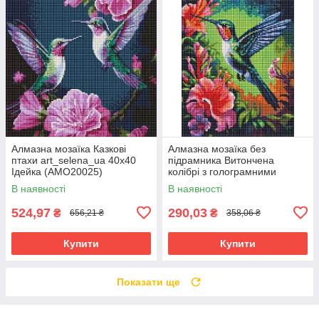
Алмазна мозаїка Казкові
Алмазна мозаїка без
птахи art_selena_ua 40х40
підрамника Витончена
Ідейка (AMO20025)
колібрі з голограмними
стразами art_selena_ua
В наявності
В наявності
30х40 Ідейка (AMC7845)
524,97
290,03
₴
₴
656,21 ₴
358,06 ₴
Купити
Купити
Показати ще