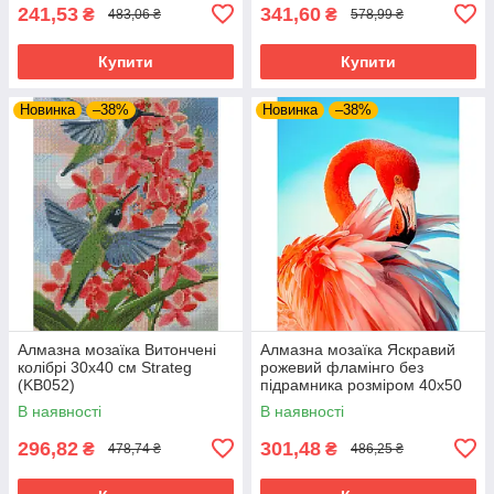
241,53
341,60
₴
₴
483,06 ₴
578,99 ₴
Купити
Купити
Новинка
–38%
Новинка
–38%
Алмазна мозаїка Витончені
Алмазна мозаїка Яскравий
колібрі 30х40 см Strateg
рожевий фламінго без
(KB052)
підрамника розміром 40х50
см Strateg (JSFH85873)
В наявності
В наявності
296,82
301,48
₴
₴
478,74 ₴
486,25 ₴