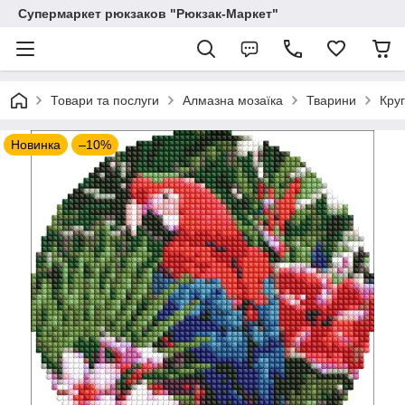
Супермаркет рюкзаков "Рюкзак-Маркет"
Товари та послуги
Алмазна мозаїка
Тварини
Кру
Новинка
–10%