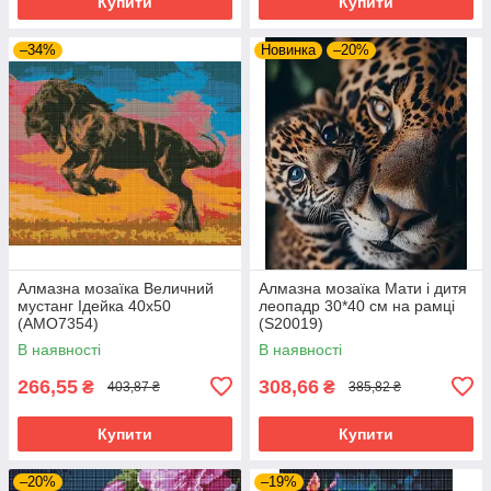
Купити
Купити
–34%
Новинка
–20%
Алмазна мозаїка Величний
Алмазна мозаїка Мати і дитя
мустанг Ідейка 40х50
леопадр 30*40 см на рамці
(AMO7354)
(S20019)
В наявності
В наявності
266,55
308,66
₴
₴
403,87 ₴
385,82 ₴
Купити
Купити
–20%
–19%