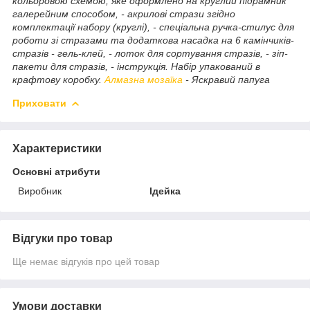
кольоровою схемою, яке оформлено на круглий підрамник
галерейним способом, - акрилові стрази згідно
комплектації набору (круглі), - спеціальна ручка-стилус для
роботи зі стразами та додаткова насадка на 6 камінчиків-
стразів - гель-клей, - лоток для сортування стразів, - зіп-
пакети для стразів, - інструкція. Набір упакований в
крафтову коробку.
Алмазна мозаїка
- Яскравий папуга
Приховати
Характеристики
Основні атрибути
Виробник
Ідейка
Відгуки про товар
Ще немає відгуків про цей товар
Умови доставки