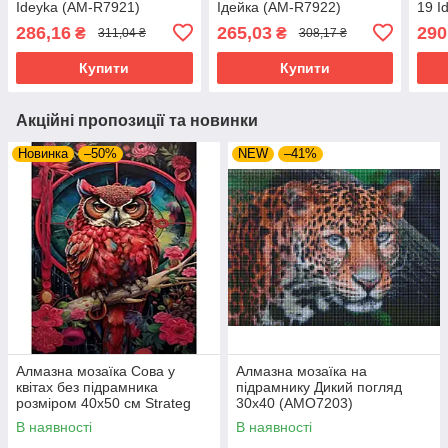
Ideyka (AM-R7921)
Ідейка (AM-R7922)
19 I
286,16
265,03
290
₴
₴
311,04 ₴
308,17 ₴
Купити
Купити
Акційні пропозиції та новинки
Новинка
–50%
NEW
–41%
Алмазна мозаїка Сова у
Алмазна мозаїка на
квітах без підрамника
підрамнику Дикий погляд
розміром 40х50 см Strateg
30х40 (AMO7203)
(JSFH85881)
В наявності
В наявності