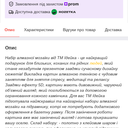
Замовлення під захистом
Доступна доставка
Опис
Характеристики
Відгуки про товар
Доставка
Опис
Набір алмазної мозаїки від ТМ Ідейка - це найкращий
подарунок для близьких, коханих та рідних
людей
, який
стане незабутнім презентом завдяки сучасному дизайну
сюжетів! Викладка картин алмазною технікою є чудовим
заняттям для зняття стресу, медитації та релаксу.
Завдяки ефекту 5D, картини мають дивовижний, чаруючий
об’ємний вигляд, який поглиблюється за допомогою
огранювання кожного камінчика. Для вас ТМ Ідейка
підготувала найяскравіші та найгарніші набори алмазної
мозаїки на підрамнику, котрі не потребують додаткового
оформлення в багетну рамку. Після закінчення роботи
картина вже має закінчений вигляд і готова прикрашати
вашу оселю. Склад набору: - полотно з клейовим шаром і