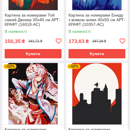
Картина за номерами Той
Картина за номерами Енкіду
самий Джокер 30х40 см АРТ-
з вовком аніме 40х50 см АРТ-
КРАФТ (16018-AC)
КРАФТ (10357-AC)
В наявності
В наявності
150,35
173,63
₴
₴
341,71 ₴
347,26 ₴
Купити
Купити
–50%
–50%
Картина за номерами
Картина за номерами