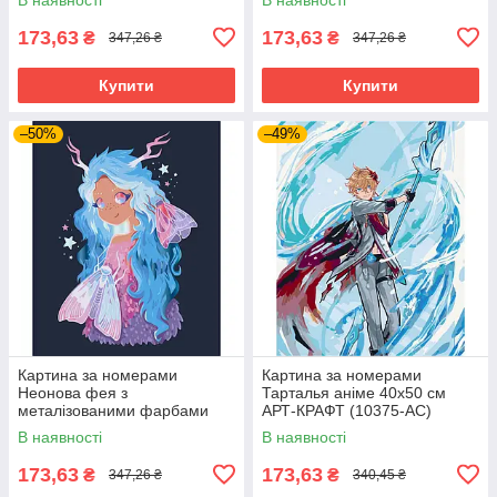
173,63
173,63
₴
₴
347,26 ₴
347,26 ₴
Купити
Купити
–50%
–49%
Картина за номерами
Картина за номерами
Неонова фея з
Тарталья аніме 40х50 см
металізованими фарбами
АРТ-КРАФТ (10375-AC)
40х50 см АРТ-КРАФТ (16119-
В наявності
В наявності
AC)
173,63
173,63
₴
₴
347,26 ₴
340,45 ₴