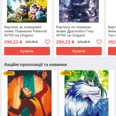
Картина за номерами
Картина по номерах
Карт
аніме Покемони Palworld
Аніме Драгонбол Гоку
Анім
40*50 см Origamі
40*50 см Origamі
Тао 
(LW3326)
(LW31420)
LW3
290,22
290,22
282
₴
₴
329,80 ₴
329,80 ₴
Купити
Купити
Акційні пропозиції та новинки
–56%
–50%