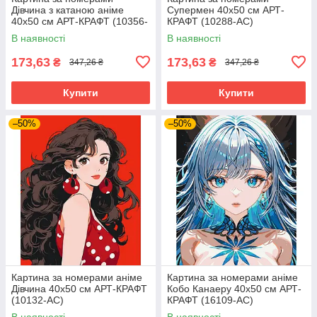
Дівчина з катаною аніме
Супермен 40х50 см АРТ-
40х50 см АРТ-КРАФТ (10356-
КРАФТ (10288-AC)
AC)
В наявності
В наявності
173,63
173,63
₴
₴
347,26 ₴
347,26 ₴
Купити
Купити
–50%
–50%
Картина за номерами аніме
Картина за номерами аніме
Дівчина 40х50 см АРТ-КРАФТ
Кобо Канаеру 40х50 см АРТ-
(10132-AC)
КРАФТ (16109-AC)
В наявності
В наявності