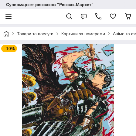
Супермаркет рюкзаков "Рюкзак-Маркет"
Товари та послуги
Картини за номерами
Аніме та ф
–10%