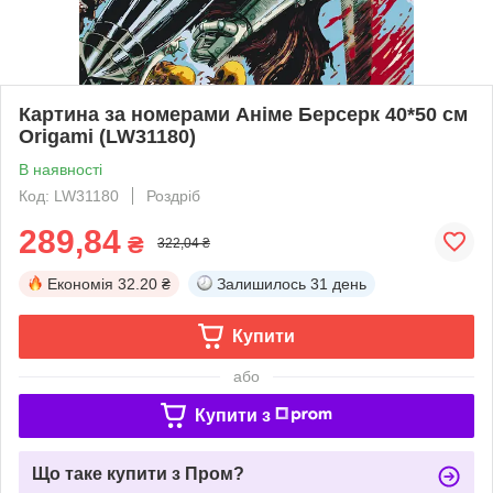
Картина за номерами Аніме Берсерк 40*50 см
Origamі (LW31180)
В наявності
Код: LW31180
Роздріб
289,84
₴
322,04 ₴
Економія
32.20 ₴
Залишилось
31 день
Купити
або
Купити з
Що таке купити з Пром?