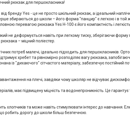
дичний рюкзак для першокласника!
ід бренду Yes - це не просто шкільний рюкзак, а ідеальний наплі
ерше збираються до школи – його форма "панцир" є легкою і в той 
ловною перевагою рюкзака Yes H-100 є його компактність і легкість
який не деформується навіть при легкому тиску, зберігаючи форму
рюкзака – міцний поліестер.
гічних потреб малечі, ідеально підходить для першокласників. Ор
тримує хребет та рівномірно розподіляє вагу рюкзака, запобігаюч
онана із "дихаючого" сітчастого матеріалу, забезпечує постійний пот
авантаження на плечі, завдяки чому школяр не відчуває дискомфорт
еріалів, має підвищену міцність та водонепроникність. Це гарантує
бить хлопчиків та може навіть стимулювати інтерес до навчання. Е
що робить дорогу до школи більш безпечною.