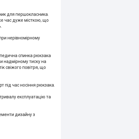
чник для першокласника.
же час дуже місткою, що
.
 при нерівномірному
топедична спинка рюкзака
и надмірному тиску на
ік свіжого повітря, що
 під час носіння рюкзака.
 тривалу експлуатацію та
лементи дизайну з