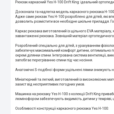
Рюкзак каркасний Yes H-100 Drift King: ідеальний ортопе
Досконала та надлегка модель каркасного рюкзака H-100 в
Адже саме рюкзак Yes H-100 розроблено для дітей, які вп
дозволить розмістити все необхідне шкільне приладдя. Го
Каркас рюкзака виготовлений із щільного EVA матеріалу, 
завантаженні рюкзака. Зовнішній матеріал ортопедичного 
Розроблений спеціально для дітей, з урахуванням фізіоло
забезпечує максимальний комфорт дитини, оптимально під
окремі ділянки спини. Інтегрована система вентиляції, вик
запобігає перегріванню спини під час носіння.
Анатомічні S-подібної форми ущільнені лямки знижують н
Мініатюрний та легкий, виготовлений із високоякісних мат
захист від несприятливих погодних умов.
Машинка на рюкзаку Yes H-100 з колекції Drift King прива
люмінофором забезпечують видимість дитини у темряві, 
Особливості конструкції каркасного рюкзака Yes H-100: