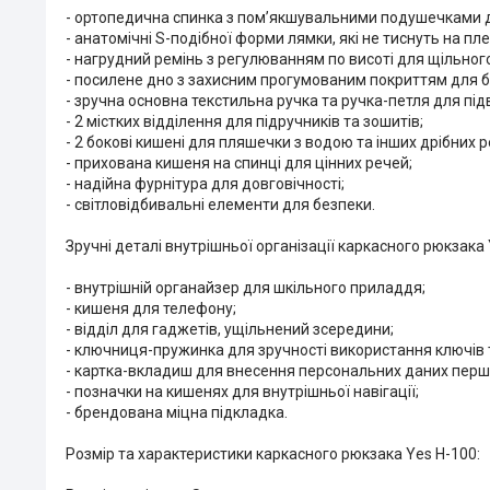
- ортопедична спинка з пом’якшувальними подушечками д
- анатомічні S-подібної форми лямки, які не тиснуть на пле
- нагрудний ремінь з регулюванням по висоті для щільног
- посилене дно з захисним прогумованим покриттям для біл
- зручна основна текстильна ручка та ручка-петля для під
- 2 містких відділення для підручників та зошитів;
- 2 бокові кишені для пляшечки з водою та інших дрібних р
- прихована кишеня на спинці для цінних речей;
- надійна фурнітура для довговічності;
- світловідбивальні елементи для безпеки.
Зручні деталі внутрішньої організації каркасного рюкзака 
- внутрішній органайзер для шкільного приладдя;
- кишеня для телефону;
- відділ для гаджетів, ущільнений зсередини;
- ключниця-пружинка для зручності використання ключів 
- картка-вкладиш для внесення персональних даних перш
- позначки на кишенях для внутрішньої навігації;
- брендована міцна підкладка.
Розмір та характеристики каркасного рюкзака Yes H-100: