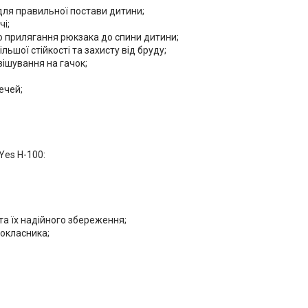
ля правильної постави дитини;
чі;
о прилягання рюкзака до спини дитини;
ьшої стійкості та захисту від бруду;
вішування на гачок;
ечей;
Yes H-100:
та їх надійного збереження;
окласника;