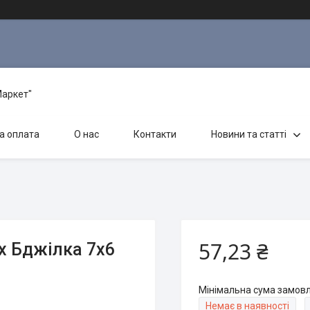
Маркет"
а оплата
О нас
Контакти
Новини та статті
57,23 ₴
х Бджілка 7х6
Мінімальна сума замовл
Немає в наявності