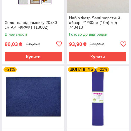
Набір Фетр Santi жорсткий
Холст на підрамнику 20х30
айворі 21*30см (10л) код:
см АРТ-КРАФТ (13002)
740410
В наявності
Готово до відправки
96,03
93,90
₴
₴
135,25 ₴
123,55 ₴
Купити
Купити
–21%
ШОПИНГ, ФБ
–21%