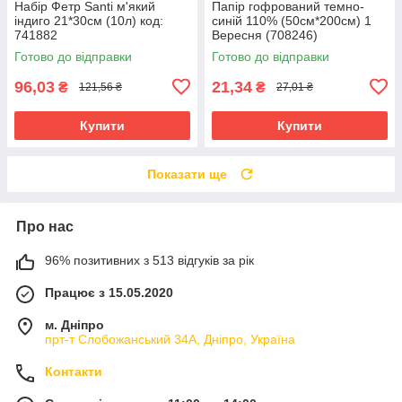
Набір Фетр Santi м'який
Папір гофрований темно-
індиго 21*30см (10л) код:
синій 110% (50см*200см) 1
741882
Вересня (708246)
Готово до відправки
Готово до відправки
96,03
21,34
₴
₴
121,56 ₴
27,01 ₴
Купити
Купити
Показати ще
Про нас
96% позитивних з 513 відгуків за рік
Працює з 15.05.2020
м. Дніпро
прт-т Слобожанський 34А, Дніпро, Україна
Контакти