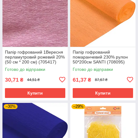
Папір гофрований 1Вересня
Папір гофрований
перламутровий рожевий 20%
помаранчевий 230% рулон
(50 см * 200 см) (705417)
50*200см SANTI (708095)
Готово до відправки
Готово до відправки
30,71
61,37
₴
₴
44,51 ₴
87,67 ₴
Купити
Купити
–30%
–29%