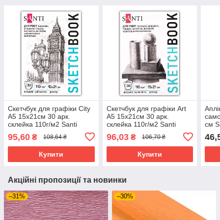
Скетчбук для графіки City
Скетчбук для графіки Art
Аплі
А5 15х21см 30 арк.
А5 15х21см 30 арк.
само
склейка 110г/м2 Santi
склейка 110г/м2 Santi
см S
(743195)
(743198)
95,60
96,03
46,
₴
₴
108,64 ₴
106,70 ₴
Купити
Купити
Акційні пропозиції та новинки
–31%
–30%