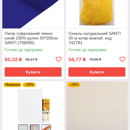
Папір гофрований темно
Сизаль натуральний SANTI
синій 230% рулон 50*200см
30 м колір-жовтий. код:
SANTI (708090)
742781
Готово до відправки
Готово до відправки
60,32
56,77
₴
₴
86,17 ₴
79,96 ₴
Купити
Купити
Новинка
–29%
–24%