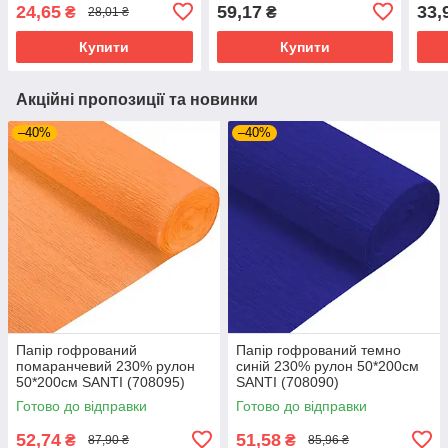
24,65
59,17
33,
₴
₴
28,01 ₴
Купити
Купити
Акційні пропозиції та новинки
–40%
–40%
Папір гофрований
Папір гофрований темно
помаранчевий 230% рулон
синій 230% рулон 50*200см
50*200см SANTI (708095)
SANTI (708090)
Готово до відправки
Готово до відправки
52,74
51,58
₴
₴
87,90 ₴
85,96 ₴