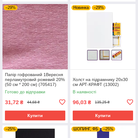
–29%
Новинка
–29%
Папір гофрований 1Вересня
перламутровий рожевий 20%
Холст на підрамнику 20х30
(50 см * 200 см) (705417)
см АРТ-КРАФТ (13002)
Готово до відправки
В наявності
31,72
96,03
₴
₴
44,68 ₴
135,25 ₴
Купити
Купити
–25%
ШОПИНГ, ФБ
–25%