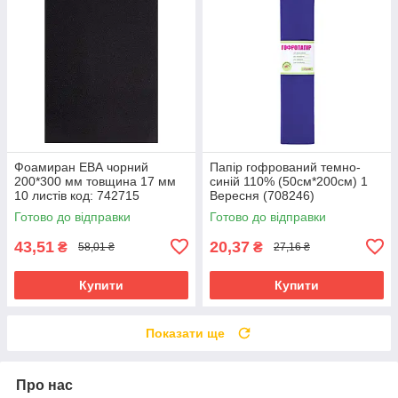
Фоамиран ЕВА чорний
Папір гофрований темно-
200*300 мм товщина 17 мм
синій 110% (50см*200см) 1
10 листів код: 742715
Вересня (708246)
Готово до відправки
Готово до відправки
43,51
20,37
₴
₴
58,01 ₴
27,16 ₴
Купити
Купити
Показати ще
Про нас