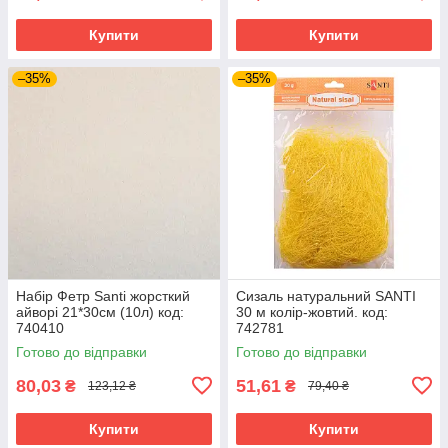
Купити
Купити
–35%
–35%
Набір Фетр Santi жорсткий
Сизаль натуральний SANTI
айворі 21*30см (10л) код:
30 м колір-жовтий. код:
740410
742781
Готово до відправки
Готово до відправки
80,03
51,61
₴
₴
123,12 ₴
79,40 ₴
Купити
Купити