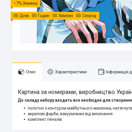
–7%
0
0
Днів
0
0
Годин
0
0
Хвилин
0
0
Секунд
Опис
Характеристики
Інформація 
Картина за номерами, виробництво Украї
До складу набору входить все необхідне для створення
полотно з контуром майбутнього малюнка, натягнуте
акрилові фарби, вакуумовані від висихання
комплект пензлів