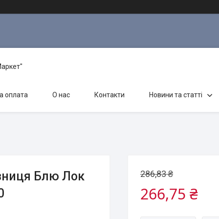
Маркет"
а оплата
О нас
Контакти
Новини та статті
286,83 ₴
зниця Блю Лок
266,75 ₴
0