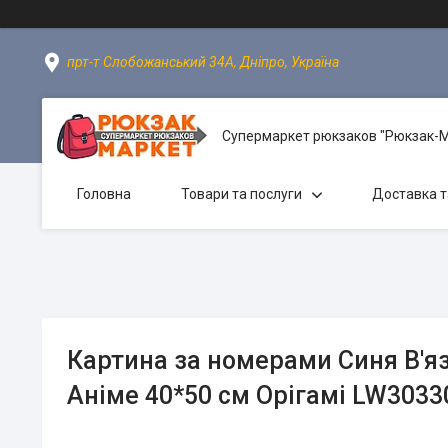
прт-т Слобожанський 34А, Дніпро, Україна
Супермаркет рюкзаков "Рюкзак-
Головна
Товари та послуги
Доставка т
Картина за номерами Синя В'я
Аніме 40*50 см Орігамі LW3033