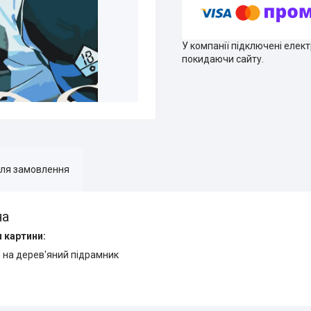
У компанії підключені елек
покидаючи сайту.
для замовлення
на
 картини:
 на дерев'яний підрамник